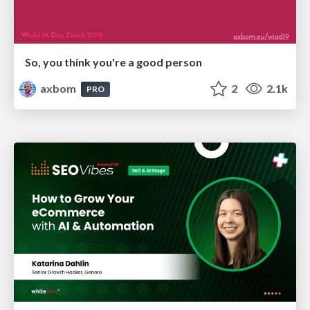
So, you think you're a good person
axbom
2
2.1k
PRO