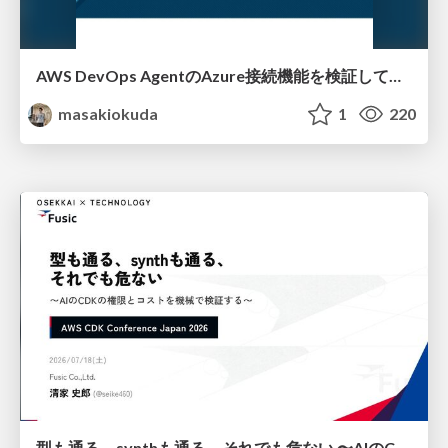
AWS DevOps AgentのAzure接続機能を検証して見えた活用法／Use Cases Verified for the AWS DevOps Agent's Azure Connectivity Feature
masakiokuda
1
220
型も通る、synthも通る、それでも危ない 〜AIのCDKの権限とコストを機械で検証する〜 / It Passes Type Checks, It Passes Synth Checks, but It’s Still Risky — Automatically Verifying Permissions and Costs in AI’s CDK —