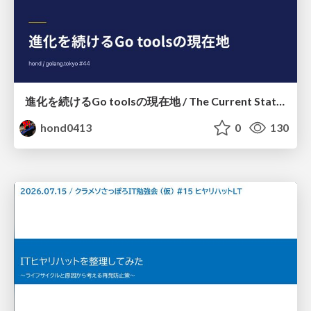
進化を続けるGo toolsの現在地 / The Current State of Ever-Evolving Go Tools
hond0413
0
130