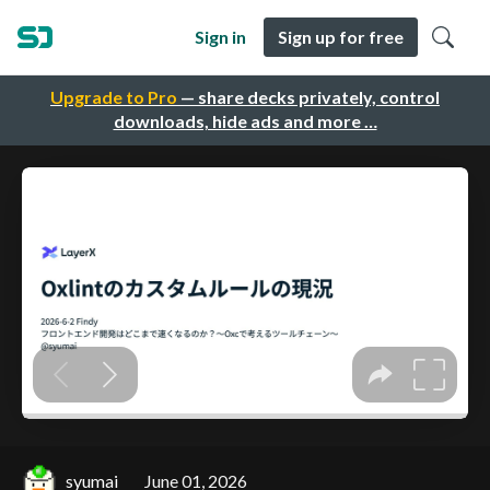
Sign in
Sign up for free
Upgrade to Pro
— share decks privately, control
downloads, hide ads and more …
syumai
June 01, 2026