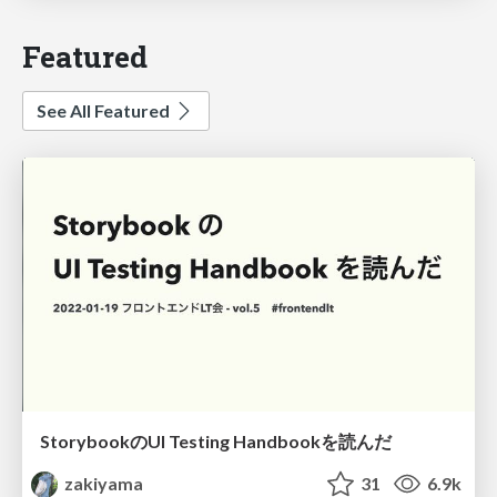
Featured
See All Featured
StorybookのUI Testing Handbookを読んだ
zakiyama
31
6.9k