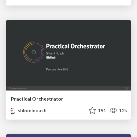
Practical Orchestrator
shlominoach
191
12k