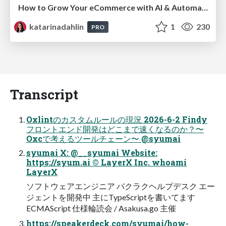
How to Grow Your eCommerce with AI & Automation
katarinadahlin
1
230
PRO
Transcript
Oxlintのカスタムルールの現況 2026-6-2 Findy
フロントエンド開発はどこまで速くなるのか？〜
Oxcで考えるツールチェーン〜 @syumai
syumai X: @__syumai Website:
https://syum.ai © LayerX Inc. whoami
LayerX
ソフトウェアエンジニア バクラクヘルプデスク エー
ジェントを開発中 主にTypeScriptを書いてます
ECMAScript 仕様輪読会 / Asakusa.go 主催
https://speakerdeck.com/syumai/how-