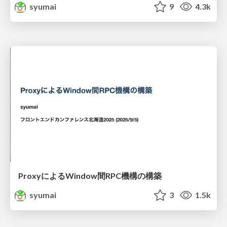
syumai
9
4.3k
ProxyによるWindow間RPC機構の構築
syumai
3
1.5k