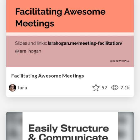
Facilitating Awesome Meetings
lara
57
7.1k