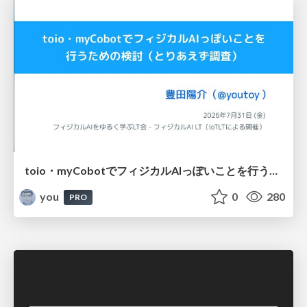
toio・myCobotでフィジカルAIっぽいことを行うための検討（とりあえず調査） / フィジカルAI LT（IoTLTによる開催）
you
0
280
PRO