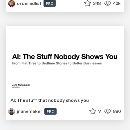
orderedlist
348
40k
PRO
AI: The stuff that nobody shows you
jnunemaker
9
880
PRO