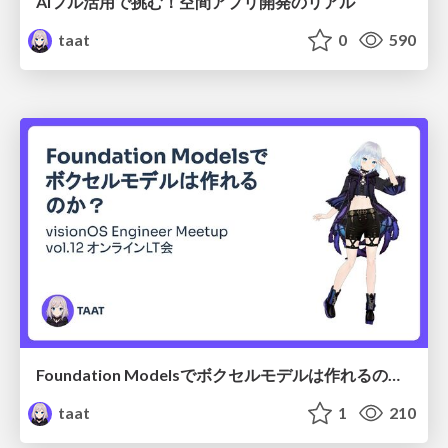
AIフル活用で挑む！空間アプリ開発のリアル
taat
0
590
Foundation Modelsでボクセルモデルは作れるのか？
taat
1
210