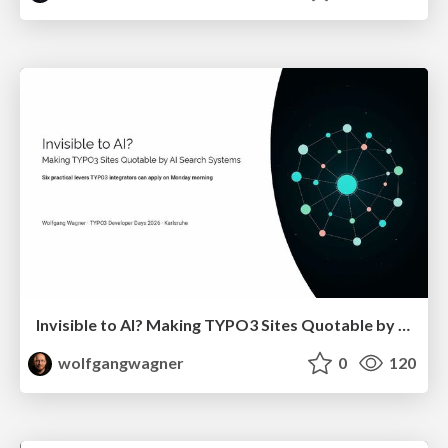
Invisible to AI? Making TYPO3 Sites Quotable by AI Search Systems
wolfgangwagner
0
120