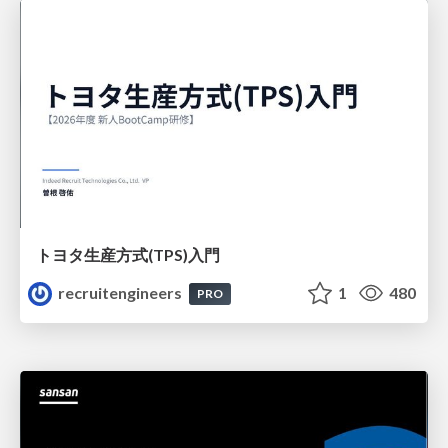
トヨタ⽣産⽅式(TPS)⼊⾨
recruitengineers
1
480
PRO