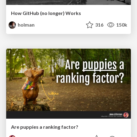
How GitHub (no longer) Works
holman
316
150k
Are puppies a ranking factor?