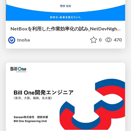
NetBoxを利用した作業効率化の試み_NetDevNight4
tnoha
0
470