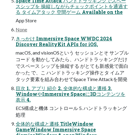
Space Time Attack ハンドトラッキングでスペー
スシップを 操縦しながらチェックポイントを通過す
る タイムアタック 空間ゲーム Available on the
App Store
None
きっかけ Immersive Space WWDC 2024
Discover RealityKit APIs for iOS,
macOS, and visionOSという セッションとそ サンプル
コード を動かしてみたら、ハンドトラッキングだけ
でスペース シップを操縦する がとても新感覚で面白
かった で、こ ハンドトラッキング操作とタ イムア
タック要素を組み合わせてSpace Time Attackを開発
目次 1. アプリ 紹介 2. 全体的な構成と遷移 3.
WindowやImmersive Spaceに3Dコンテンツを
表示 4.
ECS構成と機体 コントロール 5. ハンドトラッキング
処理
全体的な構成と遷移 TitleWindow
GameWindow Immersive Space