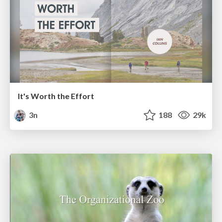
It's Worth the Effort
3n
188
29k