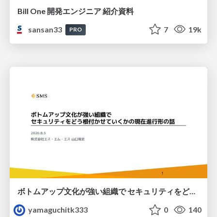
Bill One 開発エンジニア 紹介資料
sansan33
7
19k
PRO
ボトムアップ文化が強い組織で セキュリティをどう根付かせていくかの現在進行形の話 / Making Security Stick in a Bottom-Up Organization
yamaguchitk333
0
140