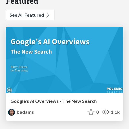
Featured
See All Featured
Google's AI Overviews - The New Search
badams
0
1.1k