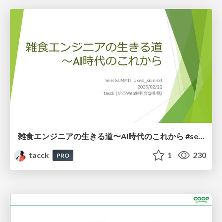
雑食エンジニアの生きる道〜AI時代のこれから #seb_summit
tacck
1
230
PRO