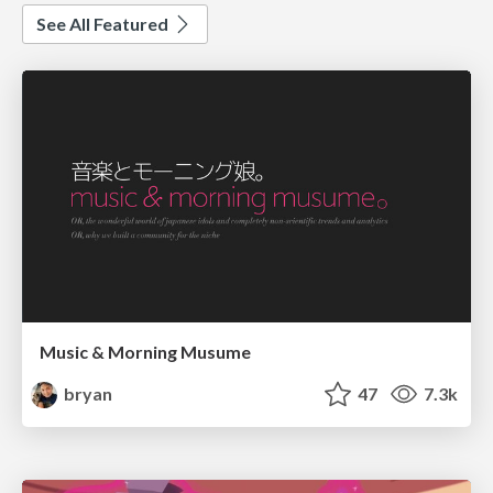
See All Featured
Music & Morning Musume
bryan
47
7.3k