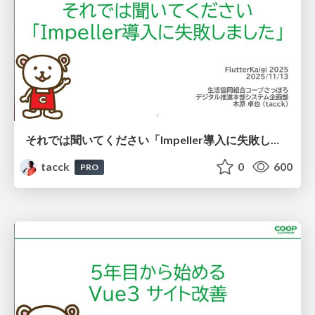
それでは聞いてください「Impeller導入に失敗しました」 #FlutterKaigi #skia
tacck
0
600
PRO