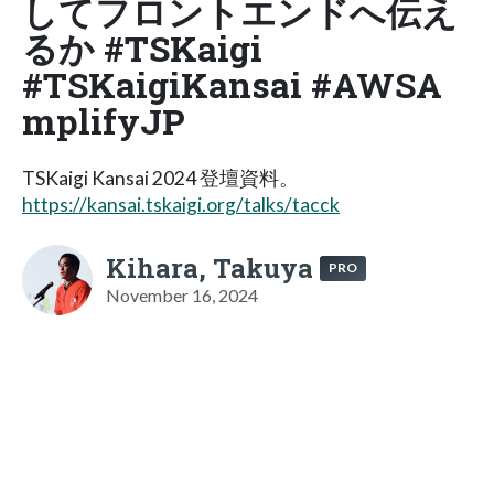
してフロントエンドへ伝え
るか #TSKaigi
#TSKaigiKansai #AWSA
mplifyJP
TSKaigi Kansai 2024 登壇資料。
https://kansai.tskaigi.org/talks/tacck
Kihara, Takuya
PRO
November 16, 2024