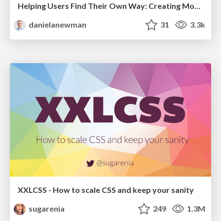
Helping Users Find Their Own Way: Creating Modern Search Experiences
danielanewman
31
3.3k
XXLCSS - How to scale CSS and keep your sanity
sugarenia
249
1.3M