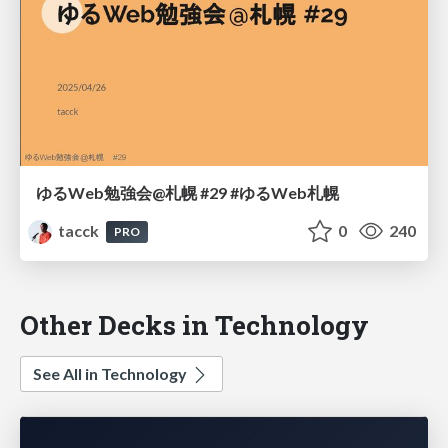
ゆるWeb勉強会@札幌 #29 #ゆるWeb札幌
tacck
0
240
PRO
Other Decks in Technology
See All in Technology