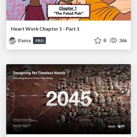
Heart Work Chapter 1 - Part 1
lfama
8
36k
PRO