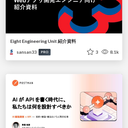
Eight Engineering Unit 紹介資料
sansan33
3
8.1k
PRO