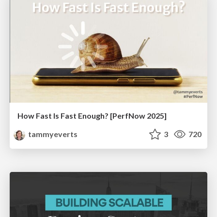
How Fast Is Fast Enough? [PerfNow 2025]
tammyeverts
3
720