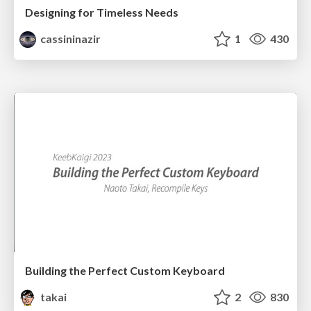
Designing for Timeless Needs
cassininazir
1
430
Building the Perfect Custom Keyboard
takai
2
830