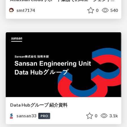
smt7174
0
540
Data Hubグループ 紹介資料
sansan33
0
3.1k
PRO