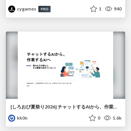
cygames
1
940
PRO
[しろおび夏祭り2026] チャットするAIから、作業するAIへ - 使われ方の変化と、その裏側で起きていること
kk0n
0
1.6k