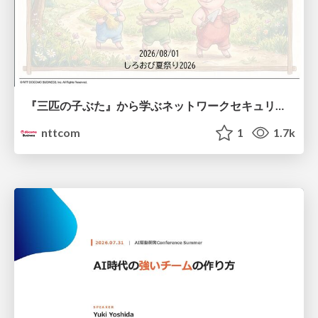
『三匹の子ぶた』から学ぶネットワークセキュリティの昔と今 / Network Security: Then and Now Through the Lens of The Three Little Pigs
nttcom
1
1.7k