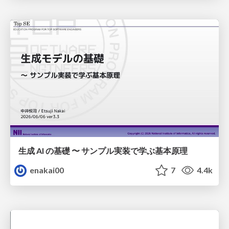
生成 AI の基礎 〜 サンプル実装で学ぶ基本原理
enakai00
7
4.4k