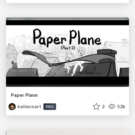
Paper Plane
katiecoart
2
52k
PRO