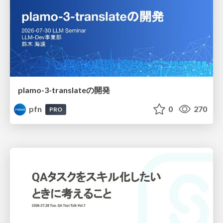
plamo-3-translateの開発
pfn
0
270
PRO