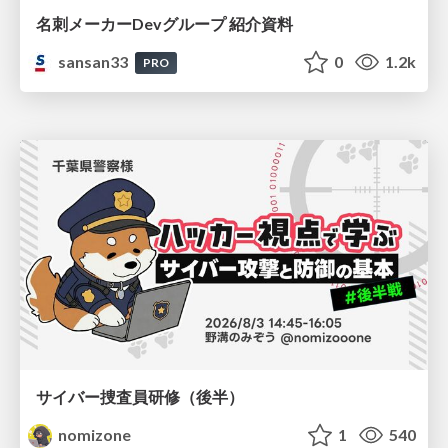
名刺メーカーDevグループ 紹介資料
sansan33
0
1.2k
PRO
サイバー捜査員研修（後半）
nomizone
1
540