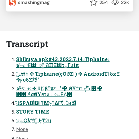
smashingmag
254
22k
Transcript
Shibuya.apk#43ɹ2023.7.14ɹTiphaineɹ
จࣈ֦େ͞Εͯ΋ා͘ͳ͍ ϨΠΞ΢τ࡞Γͷίπ
✤ϝυϐΞגࣜձࣾ
จࣈ֦େʁ ✤ Ϣʔβʔิॿػೳ ✤ ϑΥϯτͱදࣔ྆ํͱ΋ ✤
୺຤ʹΑͬͯσϑΥϧτͷ ઃఆͰ͋Δ͔΋
·͊ɺSPΛ࢖͑͹ ͳΜͱ͔ͳΔͰ͠ΐ͏ …ͦͷ͸ͣͩͬͨ
STORY TIME
ʮܾఆϘλϯ͕ग़ͯͳ͍ Ͱ͚͢Ͳʔʯ
None
None