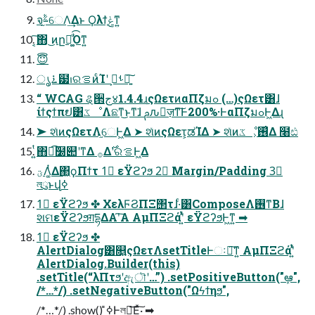
จࣈ֦େΛ͢Δͱ Ϙλϯ͕ݟ͑ͳ͍
͔͠΋ ͜ͷը໘͚ͩ͡Όͳ͍
😇
࠶ൃ๷ࢭରࡦͷͨΊʹ ࢀߟ͕ཉ͍͠
“ WCAG ୡ੒ج४1.4.4ɹςΩετͷαΠζมߋ (…)ςΩετ͸ɺ
ίϯςϯπຢ͸ػೳΛଛͳ͏͜ͱͳ͘ɺ ࢧԉٕज़ͳ͠Ͱ200%·ͰαΠζมߋͰ͖Δɻ
➤ શͯͷςΩετΛ֦େͰ͖Δ ➤ શͯͷςΩετ͕ಡΊΔ ➤ શͯͷػೳ͕࢖͑Δ ໨ඪ
͍ͭ΋ಉ͡໰୊ʹͳΔ ࡞Δ࣌ʹରࡦͰ͖Δ
ؾΛ͚ͭΔ΂͖ϙΠϯτ 1⃣ εΫϩʔϧ 2⃣ Margin/Padding 3⃣
লུͱվߦ
1⃣ εΫϩʔϧ ✤ ΧελϜϨΠΞ΢τɺ·ͨ͸ComposeΛ࢖͏ͳΒɺ
શମεΫϩʔϧग़དྷΔΑ͏ʹ͠Α͏ AμΠΞϩάʹ͍ͭͯ εΫϩʔϧͰ͖ͳ͍ ➡︎
1⃣ εΫϩʔϧ ✤
AlertDialog͸௕͍ςΩετΛsetTitleͰઃఆ͠ͳ͍ AμΠΞϩάʹ͍ͭͯ
AlertDialog.Builder(this)
.setTitle(“λΠτϧʹඇৗʹ…”) .setPositiveButton("ܾఆ",
/*…*/) .setNegativeButton("Ωϟϯηϧ",
/*…*/) .show() ̎ߦͰলུ͞Εͯ͠·͏ ➡︎