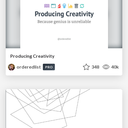
Producing Creativity
orderedlist
348
40k
PRO