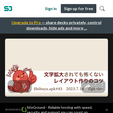
Sign in
Sign up for free
Upgrade to Pro
— share decks privately, control
downloads, hide ads and more …
SiteGround - Reliable hosting with speed,
·
→
SPONSORED
security, and support you can count on.