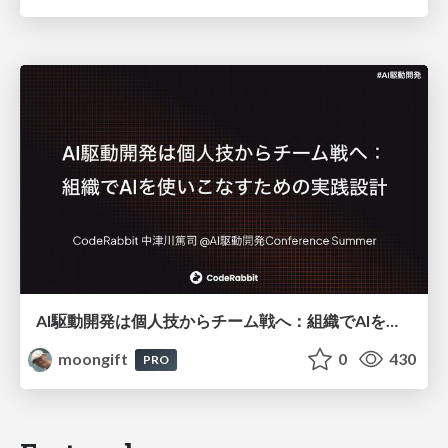
AI駆動開発は個人技からチーム戦へ：組織でAIを使いこなすための実践設計
moongift
0
430
PRO