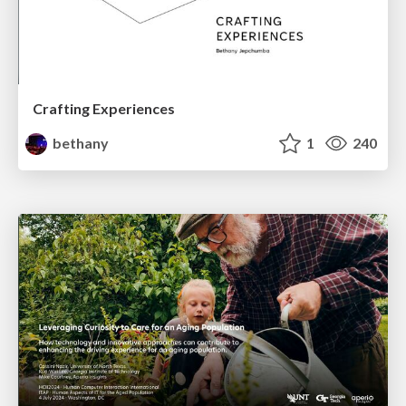
Crafting Experiences
bethany
1
240