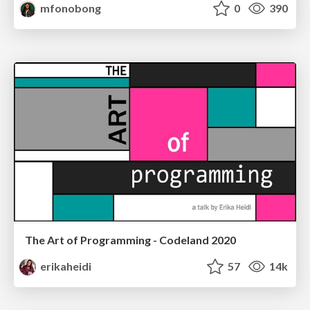
mfonobong
0
390
The Art of Programming - Codeland 2020
erikaheidi
57
14k