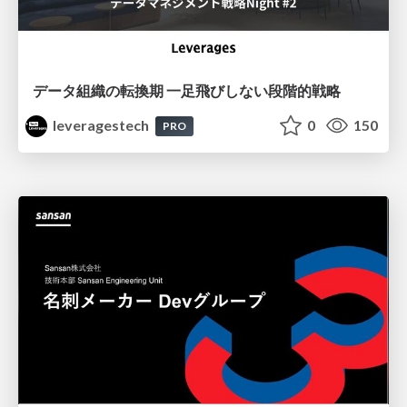
データ組織の転換期 一足飛びしない段階的戦略
leveragestech
0
150
PRO