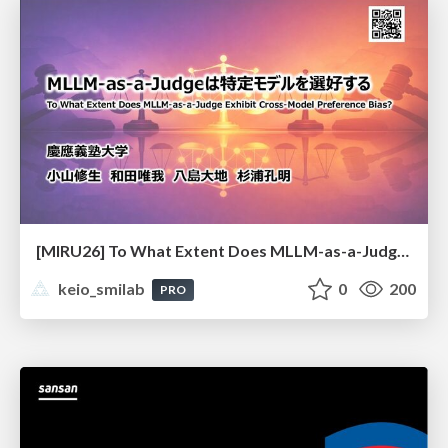
[MIRU26] To What Extent Does MLLM-as-a-Judge Exhibit Cross-Model Preference Bias?
keio_smilab
0
200
PRO