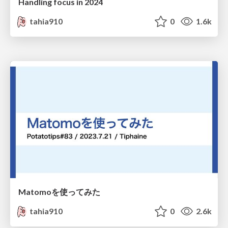
Handling focus in 2024
tahia910
0
1.6k
Matomoを使ってみた
tahia910
0
2.6k