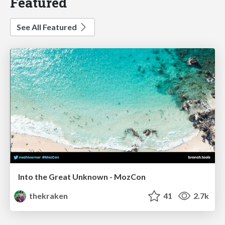
Featured
See All Featured
Into the Great Unknown - MozCon
thekraken
41
2.7k