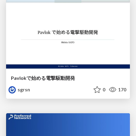
Pavlokで始める電撃駆動開発
sgrsn
0
170