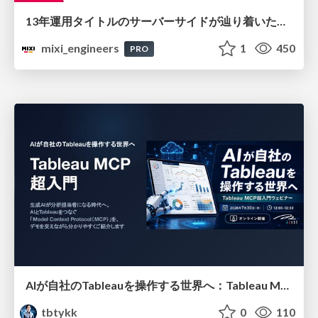
13年運用タイトルのサーバーサイドが辿り着いた現在地 ― モンスターストライクにおける技術・組織・AI活用から得た知見
mixi_engineers
1
450
PRO
AIが自社のTableauを操作する世界へ：Tableau MCP超入門
tbtykk
0
110