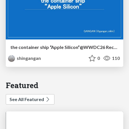
the container ship “Apple Silicon”@WWDC26 Recap -Japan-\(region).swift
shingangan
0
110
Featured
See All Featured