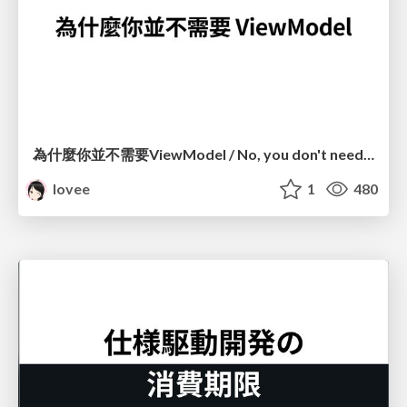
為什麼你並不需要ViewModel / No, you don't need a ViewModel
lovee
1
480