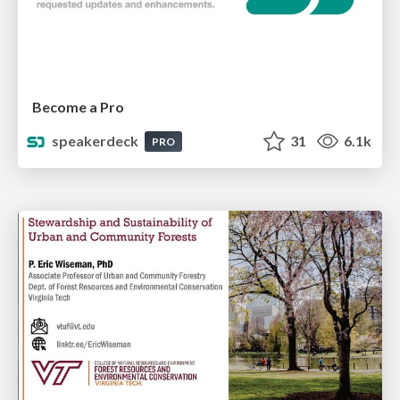
Become a Pro
speakerdeck
31
6.1k
PRO