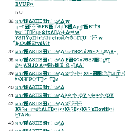
BVUP
fi U
มԽʹ଱͑ΔϨΠΞ΢τઃܭΛ͢Δ w
ʮ࠷௿SFN͸֬อͯ͠Ͷɻ༨ͬͨΒ޿͍͍͛ͯΑɻೖΓ੾Βͳ͘ͳͬͨΒ
উखʹંΓฦͯ͠Ͷʯͱ͍͏ώϯτΛ༩͑Δ͜ͱ͕Ͱ͖Δ w
ϒϨΠΫϙΠϯτʹґଘͤͣίϯςϯπ෯ʹ߹ΘͤͨંΓฦ͕͠Մೳʹ w
ͨͩ͠ɺ͜ͷίʔυ͸Ξϯνύλʔϯ
มԽʹ଱͑ΔϨΠΞ΢τઃܭΛ͢Δ ԿނͳΒΦʔόʔϑϩʔ͕ൃੜ͢Δ͔ΒͰ͢
มԽʹ଱͑ΔϨΠΞ΢τઃܭΛ͢Δ ͜͏͢Ε͹Φʔόʔϑϩʔ͸ൃੜ͠ͳ͍
ඞͣANJO Aؔ਺ͱ૊Έ߹Θͤͯࢦఆ͢ΔΑ͏ʹ
มԽʹ଱͑ΔϨΠΞ΢τઃܭΛ͢Δ 2 ΧϥϜ਺͸ॊೈʹมಈ͍͚ͨ͠Ͳ
ΧϥϜҎ্ʹͳͬͯ΄͘͠ͳ͍ Ͳ͏ͨ͠Β͍͍ʁ
มԽʹ଱͑ΔϨΠΞ΢τઃܭΛ͢Δ
มԽʹ଱͑ΔϨΠΞ΢τઃܭΛ͢Δ QY QY
มԽʹ଱͑ΔϨΠΞ΢τઃܭΛ͢Δ 2
֤ΧϥϜͷ࠷খ෯ΛԼճͬͨΒ ΧϥϜ͔ΒΧϥϜʹεΠον͸
Ͱ͖ͳ͍ΑͶʁ
มԽʹ଱͑ΔϨΠΞ΢τઃܭΛ͢Δ
มԽʹ଱͑ΔϨΠΞ΢τઃܭΛ͢Δ