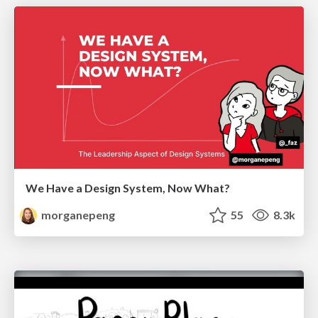
We Have a Design System, Now What?
morganepeng
55
8.3k