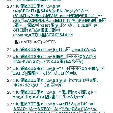
มԽʹ଱͑ΔϨΠΞ΢τઃܭΛ͢Δ w
લఏɿ8FCαΠτ͸$44Λॻ͘લ͔ΒطʹϨεϙϯγϒͰ͋Δ
ɾ6"ελΠϧγʔτ΍ॳظ஋ʹΑͬͯ)5.-ͷஈ֊Ͱ৘ใ͸ࣦΘΕͣӾཡՄೳ
ɾ֎෦දࣔܗ͕ࣜACMPDLA͔ͭஔ׵ΠϯϥΠϯཁૉҎ֎͸Կ΋ͤͣͱ΋
ɹ਌ཁૉ͍ͬͺ͍ʹ޿͕Δ ɾςΩετ͸ը໘෯ʹ߹ΘͤͯࣗવʹંΓฦ͞ΕΔ w
ϨΠΞ΢τΛഁյ͢Δͷ͸࣮૷ऀࣗ਎
ɾಛఆͷը໘αΠζͰݟͨ໨Λྑ͘͠Α͏ͱͯ͠ॻ͍ͨ$44͕ɺ
ɹ࣮͸ଞͷαΠζͰͷදࣔΛյ͢ݪҼʹͳͬͨΓͯ͠Δ
มԽʹ଱͑ΔϨΠΞ΢τઃܭΛ͢Δ ϙΠϯτɿݻఆαΠζΛආ͚Δ
มԽʹ଱͑ΔϨΠΞ΢τઃܭΛ͢Δ ਌ཁૉ͕QYΑΓ
খ͘͞ͳΔͱΦʔόʔϑϩʔ͕ൃ ੜ͠ɺϨΠΞ΢τ่͕ΕΔ 🙅/(
มԽʹ଱͑ΔϨΠΞ΢τઃܭΛ͢Δ ࠷େͰQY·Ͱ޿͕Δ͕ɺ
ͦΕΑΓڱ͍ͱ͖͸਌ཁૉͷ෯ʹ ߹ΘͤͯॖΉ 🙆0,
มԽʹ଱͑ΔϨΠΞ΢τઃܭΛ͢Δ zը໘ͷߴ͞ʻίϯςϯπͷߴ͞z ͷ৔߹
ʹΦʔόʔϑϩʔ͢ΔՄೳ ੑ͕͋Δ 🙅/(
มԽʹ଱͑ΔϨΠΞ΢τઃܭΛ͢Δ ࠷௿Ͱ΋ը໘ͷߴ͞͸֬อ͢Δ͕ɺ
zը໘ͷߴ͞ʻίϯςϯπͷߴ͞zͷ ৔߹͸ඞཁʹԠͯ͡৳ͼΔ 🙆0,
มԽʹ଱͑ΔϨΠΞ΢τઃܭΛ͢Δ ݻఆαΠζΛආ͚ΔͨΊͷߟ͑ํ w
ANJOAANBYAϓϩύςΟΛ༗ޮ׆༻͢Δ w