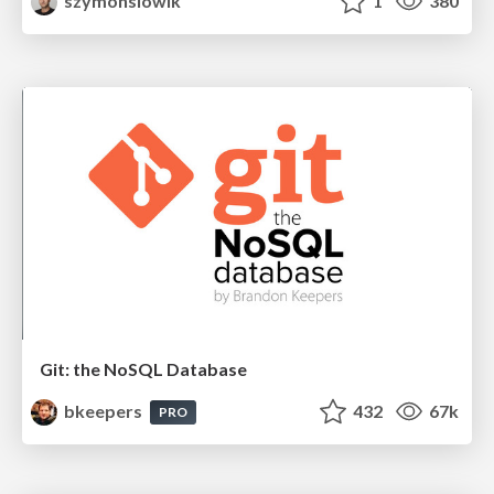
szymonslowik
1
380
Git: the NoSQL Database
bkeepers
432
67k
PRO