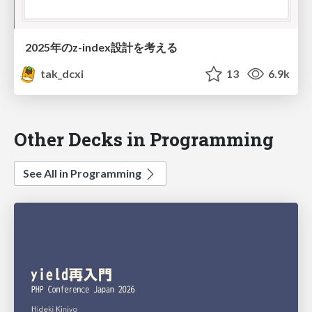
2025年のz-index設計を考える
tak_dcxi
13
6.9k
Other Decks in Programming
See All in Programming