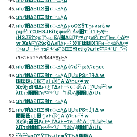
มԽʹ଱͑ΔϨΠΞ΢τઃܭΛ͢Δ
มԽʹ଱͑ΔϨΠΞ΢τઃܭΛ͢Δ
มԽʹ଱͑ΔϨΠΞ΢τઃܭΛ͢Δ ϝσΟΞΫΤϦͱͷൺֱ w
ը໘෯ʹґଘͤͣɺHSJEίϯςφͷ෯ʹΑͬͯద੾ͳંΓฦ͕͠Ͱ͖Δ
ɾHSJEίϯςφ͕Ͳ͜ʹஔ͔ΕΔ͔஌Δඞཁ͕ͳ͍ ɾը໘෯ʹґଘ͠ͳ͍ͨΊ҆ఆੑ͕ߴ·Δ
w ΧελϜϓϩύςΟΛܦ༝͢Δ͜ͱͰࣗ༝ʹΧϥϜ਺΍ΧϥϜͷ࠷খ෯Λ
ઃఆՄೳ ɾ൚༻తͳϨΠΞ΢τίϯϙʔωϯτͱͯ͠ར༻Մೳ
ɾϑϨʔϜϫʔΫతʹ$44Λॻ͘͜ͱ͕Ͱ͖Δ
มԽʹ଱͑ΔϨΠΞ΢τઃܭΛ͢Δ έʔεɿχϡʔεϦετ
มԽʹ଱͑ΔϨΠΞ΢τઃܭΛ͢Δ Կ͕ՄมPSෆม͔ߟ͑Δ w
೔෇͸վߦ͕๬·͘͠ͳ͍ͷͰվߦ͠ͳ͍Α͏ʹ͢Δˠෆม w
ΧςΰϦ͸௕͗͢Δͱځ۶ʹͳΔͷͰ࠷େ෯Λઃ͚͍ͨˠՄม w
λΠτϧ͸࢒Γͷར༻Մೳͳ෯Λ͢΂ͯ࢖༻͢ΔˠՄม
มԽʹ଱͑ΔϨΠΞ΢τઃܭΛ͢Δ
มԽʹ଱͑ΔϨΠΞ΢τઃܭΛ͢Δ Կ͕ՄมPSෆม͔ߟ͑Δ w
೔෇͸վߦ͕๬·͘͠ͳ͍ͷͰվߦ͠ͳ͍Α͏ʹ͢Δˠෆม w
ΧςΰϦ͸௕͗͢Δͱځ۶ʹͳΔͷͰ࠷େ෯Λઃ͚͍ͨˠՄม w
λΠτϧ͸࢒Γͷར༻Մೳͳ෯Λ͢΂ͯ࢖༻͢ΔˠՄม
ɽϝσΟΞΫΤϦͱίϯςφΫΤϦΛ࢖͍෼͚Δ