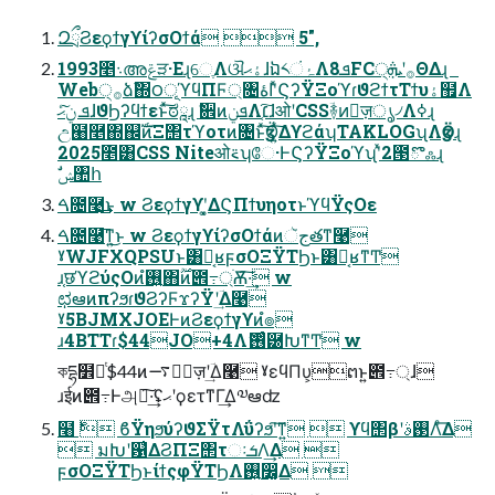
ԶྲྀϨεϙϯγϒίʔσΟϯά  5",
1993೥܈അݝੜ·ΕɻେֶΛଔۀޙɺឯ༨ۂંΛܦͯ8FC੍࡞ʹܞΘΔɻ
Web੍࡞ձࣾ΍౦ূϓϥΠϜ্৔اۀʹͯϚʔΫΞοϓɾϑϩϯτΤϯυۀ຿Λ
ܦ ݧͨ͠ޙɺϑϦʔϥϯεͱͯ͠ಠཱɻ ࣗ਎ͷܦݧΛ׆͔͠ɺओʹCSSؔ࿈ͷٕज़ൃ৴Λߦ͏ɻ
උ๨࿥΍஌ࣝͷΞ΢τϓοτͷ৔ͱͯ͠ӡӦ͍ͯ͠ΔϒϩάʮTAKLOGʯΛӡӦɻ
2025೥͸CSS Niteओ࠵ʮே·ͰϚʔΫΞοϓʯʹͯ2౓ొஃɻ
ࣗݾ঺հ
ࠓ೔࿩͢͜ͱ w Ϩεϙϯγϒʹ͓͚ΔϚΠϯυηοτͱϓϥΫςΟε
ࠓ೔࿩͞ͳ͍͜ͱ w ϨεϙϯγϒίʔσΟϯάͷجૅతͳ࿩
ˠWJFXQPSUͱ͸Կ͔ʁϝσΟΞΫΤϦͱ͸Կ͔ʁͳͲ
ɹ֤छϓϩύςΟͷ࢖͍ํ΋࣌ؒͷ౎߹্ׂѪ͠·͢ w
ಛఆͷπʔϧɾϑϨʔϜϫʔΫʹؔ͢Δ࿩
ˠ5BJMXJOEͰͷϨεϙϯγϒͷํ๏
ɹ4BTTɾ$44JO+4Λ࢖ͬͨޮ཰ԽͳͲ w
কདྷ໾ཱͭ$44ͷ࠷৽ٕज़ʹؔ͢Δ࿩ ˠεϥΠυ͕ຕͱ͍͏౎߹্ɺ
ɹईͷ౎߹Ͱஅ೦͠·͢ʢޙʹϙετͳΓ͢Δ༧ఆʣ
໨࣍  ϐΫηϧύʔϑΣΫτΛΰʔϧʹ͠ͳ͍  ϒϥ΢βʹ࢓ࣄΛͤ͞Δ
 มԽʹ଱͑ΔϨΠΞ΢τઃܭΛ͢Δ 
ϝσΟΞΫΤϦͱίϯςφΫΤϦΛ࢖͍෼͚Δ 