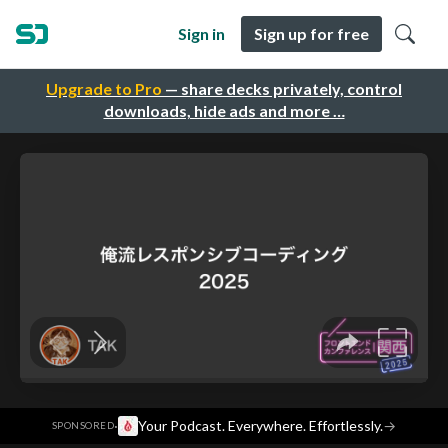
Sign in
Sign up for free
Upgrade to Pro
— share decks privately, control
downloads, hide ads and more …
·
Your Podcast. Everywhere. Effortlessly.
→
SPONSORED