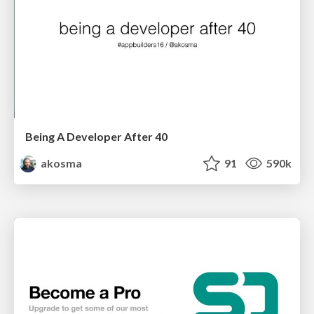
Being A Developer After 40
akosma
91
590k