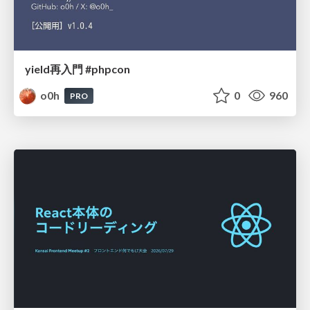
yield再入門 #phpcon
o0h
0
960
PRO