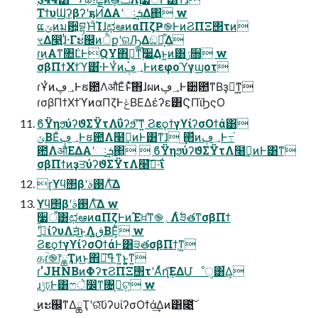
ΤϯυϢʔβʔʹҕͶΔΑ͏ʹઃܭ͢Δ΂͖ w
ແݶͷม਺͕བྷΉͨΊɺಛఆͷαΠζҎ֎ͰͷϨΠΞ΢τͷ
ৼΔ෣͍ɺͭ·Γະ஌ͷੈքʹରԠ͢Δඞཁ͕͋Δ
ɾ͜ͷΑ͏ͳ৚݅ԼͰQY΋ڰ͍͕ͳ࣮͘૷͢Δͱ͍͏ͷ͸ݬ૝ w
σβΠϯΧϯϓ͸͋͘·ͰҰͭͷ؀ڥͰͷεφοϓγϣοτ
ɾҰͭͷ؀ڥͰຬ఺ΛऔΕͨͱͯ͠΋ɺผͷ؀ڥͰ੺఺ͳΒҙຯ͕ͳ͍
ɾσβΠϯΧϯϓͷαΠζͰݟΒΕΔέʔε͸ϚΠϊϦςΟ
ϐΫηϧύʔϑΣΫτΛΰʔϧʹ͠ͳ͍ ϨεϙϯγϒίʔσΟϯά͸
ݶΒΕͨ؀ڥͰຬ఺Λ໨ࢦ͢ͷͰ͸ͳ͘ɺ ͢΂ͯͷ؀ڥͰ߹֨
఺ΛऔΕΔΑ͏ʹઃܭ͢΂͖  ϐΫηϧύʔϑΣΫτΛ໨ࢦ͢ͷͰ͸ͳ͘
σβΠϯͷҙਤύʔϑΣΫτΛ໨ࢦ͠·͠ΐ͏
ɽϒϥ΢βʹ࢓ࣄΛͤ͞Δ
ϒϥ΢βʹ࢓ࣄΛͤ͞Δ w
࣮૷ऀ͸ಛఆͷαΠζͰͷΈਖ਼֬ͳ֎؍Λ࣋ͭ੩తͳσβΠϯ
ʹج͍ͮͯίʔυΛॻ͘͜ͱΛڧ͍ΒΕ͕ͪ w
ϨεϙϯγϒίʔσΟϯάͰ͸੩తσβΠϯ͕ͳ͍
தؒɾ֎෦ྖҬͷ͜ͱ΋ߟྀ͠ͳ͍ͱ͍͚ͳ͍
ɾ'JHNBͷΦʔτϨΠΞ΢τʹΑͬͯղܾ͞ΕΔՄೳੑ͸͋Δ͕
ɹݱঢ়Ͱ͸ෆे෼ͳ৔߹͕ଟ͍ w
͜ͷະ஌ͳΔྖҬʹରͯ͠ϋʔυίʔσΟϯά͢Δͷ͸೉͍͠