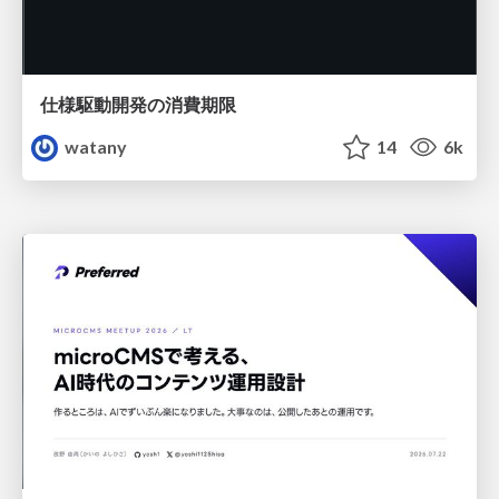
仕様駆動開発の消費期限
watany
14
6k