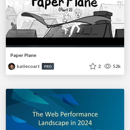
Paper Plane
katiecoart
2
52k
PRO