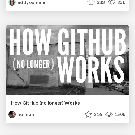
addyosmani
333
25k
How GitHub (no longer) Works
holman
316
150k