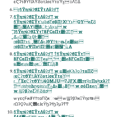
εϚʔτϑΥϯɺλϒϨοτɺσεΫτοϓͱ͍͏ ֓೦ΛࣺͯΔ
ɽϐΫηϧύʔϑΣΫτΛΰʔϧʹ͠ͳ͍
ϐΫηϧύʔϑΣΫτΛΰʔϧʹ͠ͳ͍ w
ϐΫηϧύʔϑΣΫτʹʮ੩తͳσβΠϯΧϯϓͱQYͷζϨ
΋ͳ͘ݟͨ໨Λϒϥ΢β্Ͱ࣮ݱ͢Δ͜ͱʯ w
͔͠͠ɺϐΫηϧύʔϑΣΫτͳ8FCαΠτ͸ଘࡏ͠ͳ͍ w
͍͍Ճݮʹ࣮૷ͯ͠ྑ͍ͱ͍͏Θ͚Ͱ͸ͳ͍
ɾσβΠϯͱେ͖͔͚͘཭ΕͯΔͱ͔ɺϑΥϯτɾ৭͕ҧ͏ͱ͔ͦ͏͍͏ͷ͸μϝ
ɾσβΠϯͷΨΠυϥΠϯ΍ҙਤ͸஧࣮ʹ࠶ݱ͠Α͏
ϐΫηϧύʔϑΣΫτΛΰʔϧʹ͠ͳ͍ ͳͥϐΫηϧύʔϑΣΫτͳ
8FCαΠτ͸ଘࡏ͠ͳ͍ͷ͔ʁ ˣ ݱ୅ͷ8FCαΠτ͸
ແ਺ͷʮม਺ʯͷ্ʹ੒Γཱ͍ͬͯΔ͔Β
ϐΫηϧύʔϑΣΫτΛΰʔϧʹ͠ͳ͍ w ແ਺ͷϏϡʔϙʔταΠζ
ɾεϚʔτϑΥϯɺλϒϨοτɺσεΫτοϓ
ɾંΓͨͨΈεϚʔτϑΥϯɺ4QMJU7JFXɺ΢ϧτϥϫΠυϞχλʔͳ
Ͳ ɾશһ͕શһը໘શମදࣔͰݟ͍ͯΔͱ͸ݶΒͳ͍ w σόΠεͷղ૾౓
w ϢʔβʔͷζʔϜϨϕϧ
w γεςϜͷϑΥϯταΠζͷઃఆ w ϢʔβʔͷΞΫηεखஈ
ɾΩʔϘʔυɺϚ΢εɺεΫϦʔϯϦʔμʔͳͲ
ϐΫηϧύʔϑΣΫτΛΰʔϧʹ͠ͳ͍ w
$44͸࠷ऴग़ྗͷܾఆݖΛ࣮૷ऀͰ͸ͳ͘ɺ