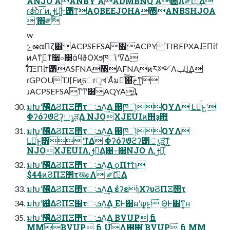
ANJO AANBY AADMBNQ Aؔ਺Λ༗ޮ׆༻͢Δ
ɾ෯ɾߴ͞ͷࢦఆ͚ͩͰ͸ͳ͘AQBEEJOHA΍ANBSHJOA
ʹ΋༗ޮ
w
ݻఆαΠζ͸ACPSEFSA΍ACPYTIBEPXAɺΞΠίϯ
ͷΑ͏ͳࡉ͔ͳ૷০΍άϥϑΟΧϧཁૉʹߜΔ
ɾͨͩ͠ɺΞΠίϯ͸ASFNA΍AFNAͷར༻Λݕ౼͢Δ
ɾGPOUTJ[Fͷ֦େɾॖখʹΑͬͯมԽͯ͠΋خ͘͠ͳ͍
ɹACPSEFSAͳͲ͸AQYA͕͓͢͢Ί
มԽʹ଱͑ΔϨΠΞ΢τઃܭΛ͢Δ ਌ཁૉ͕QYΛ Լճͬͨͱ͖ʹ
Φʔόʔϑϩʔ͕ൃੜ͢Δ NJOXJEUIͷ஫ҙ఺
มԽʹ଱͑ΔϨΠΞ΢τઃܭΛ͢Δ ਌ཁૉ͕QYΛ
Լճͬͨͱ͖͸ʹͳΔ Φʔόʔϑϩʔ͸ൃੜ͠ͳ͍
NJOXJEUIΛࢦఆ͢Δ৔߹΋NJO Λࢦఆ͓ͯ͘͠
มԽʹ଱͑ΔϨΠΞ΢τઃܭΛ͢Δ ϙΠϯτ̎ɿ
$44ͷϨΠΞ΢τख๏Λ ༗ޮ׆༻͢Δ
มԽʹ଱͑ΔϨΠΞ΢τઃܭΛ͢Δ έʔεɿΧʔυϨΠΞ΢τ
มԽʹ଱͑ΔϨΠΞ΢τઃܭΛ͢Δ ͜ΕͰ΋ผʹѱ͍ͱ͍͏ Θ͚Ͱ͸ͳ͍͕ʜ
มԽʹ଱͑ΔϨΠΞ΢τઃܭΛ͢Δ BVUP fi
MM͔BVUP fi UΛ࢖͏΂͠ BVUP fi MM