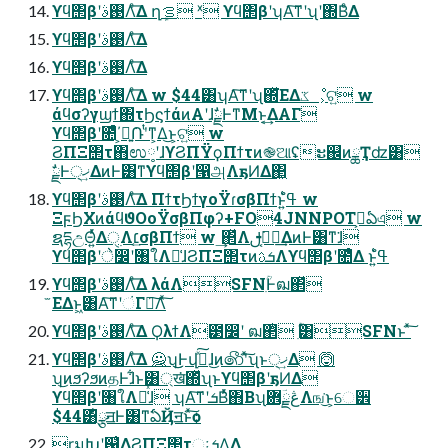
ϒϥ΢βʹ࢓ࣄΛͤ͞Δ ղܾࡦ ˣ ϒϥ΢βʹʮΑ͠ͳʹʯʹ΍ΒͤΔ
ϒϥ΢βʹ࢓ࣄΛͤ͞Δ
ϒϥ΢βʹ࢓ࣄΛͤ͞Δ
ϒϥ΢βʹ࢓ࣄΛͤ͞Δ w $44͸ʮΑ͠ͳʹʯ΍ͬͯ͘ΕΔػೳ͕ଟ͍ w
άϥσʔγϣϯ΍τϦϛϯάͷΑ͏ʹɺࣗྗͰͳΜͱ͔͢ΔΑΓ
ϒϥ΢βʹ೚ͤͨ΄͏͕ྑ͍݁Ռʹͭͳ͕Δ͜ͱ͕ଟ͍ w
ϨΠΞ΢τ΋ಉ༷ʹɺϒϨΠΫϙΠϯτͷ֎ଆʢະ஌ͷྖҬʣ͸
ࣗྗͰ੍ޚ͢ΔͷͰ͸ͳ͘ϒϥ΢βʹ൑அΛҕͶΔ΂͖
ϒϥ΢βʹ࢓ࣄΛͤ͞Δ ΠϯτϦϯγοΫɾσβΠϯͱ͍͏ߟ͑ํ w
ΞϝϦΧͷάϥϑΟοΫσβΠφʔ+FO4JNNPOTࢯ͕ఏএ w
ຊདྷඋΘ͍ͬͯΔੑ࣭Λ׆͔͢σβΠϯ w ͢΂ͯΛࡉ͔͘ࢦఆ͢ΔͷͰ͸ͳ͘ɺ
ϒϥ΢βʹे෼ʹ৘ใΛ༩͑ɺϨΠΞ΢τͷܭࢉΛϒϥ΢βʹ೚ͤΔ ͱ͍͏ߟ͑ํ
ϒϥ΢βʹ࢓ࣄΛͤ͞Δ λάΛSFNִؒͰฒ΂ͯ
ᷓΕΔͱ͖͸Α͠ͳʹંΓฦ͠Λͯ͠
ϒϥ΢βʹ࢓ࣄΛͤ͞Δ ϘλϯΛ౳෼ʹ ฒ΂ͭͭ ִؒ͸SFNͱ ͯ͠
ϒϥ΢βʹ࢓ࣄΛͤ͞Δ 🙅ʮ͜͜Ͱվߦͯ͠ɺ͜ͷ෯ʹͯ͠ʯͱ੍ޚ͢Δ 🙆
ʮ͜ͷϧʔϧͷதͰɺ͋ͱ͸্ख͘΍ͬͯʯͱϒϥ΢βʹҕͶΔ
ϒϥ΢βʹ৘ใΛ༩͑ͯɺ ʮΑ͠ͳʹܭΒͬͯ΋Β͏ʯڠྗؔ܎Λங͘͜ͱ͕େ੾
$44͸໋ྩॻͰ͸ͳ͘ఏҊॻͱͯ͠ѻ͏
ɽมԽʹ଱͑ΔϨΠΞ΢τઃܭΛ͢Δ