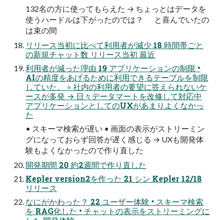
132名の方に使ってもらえた → ちょっとはデータを
使うハードルは下がったのでは？ と喜んでいたの
は束の間
リリース当初に比べて利用者が減少 18 時間帯ごと
の新規チャット数 リリース当初 最近
利用者が減った理由 19 アプリケーションの制限 •
AIの精度をあげるために利用できるテーブルを制限
していた。 ◦ 社内の利用者の要望に答えられないケ
ースが多発 → 日々データマートを改修して対応中
アプリケーションとしてのUXがあまりよくなかっ
た
• スキーマ検索が遅い • 画面の表示がストリーミン
グになっておらず回答が遅く感じる → UXも開発体
験もよくなかったので作り直した
開発期間 20 約2週間で作り直した
Kepler version2を作った 21 シン Kepler 12/18
リリース
なにがかわった？ 22 ユーザー体験 • スキーマ検索
を RAG化した • チャットの表示をストリーミングに