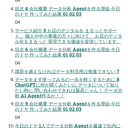
目次 4 会社概要 データ分析 Agentを作る理由 今日
のドヤ 作ってみた結果 01 02 03
04
サービス紹介 5 お店のデジタルを まるっとサポー
ト。 個人や中小事業の方々に向けて、 お店のデジタ
ル化をまるっと 実現できる価値を提供しています。
目次 6 会社概要 データ分析 Agentを作る理由 今日
のドヤ 作ってみた結果 01 02 03
04
課題を越えなければデータ利活用は推進できない 7
データをまず使ってみるの一歩を軽くするために 8
ChatGPTに何か聞くみたいに データについて知り
たい時に 問い合わせできれば最高じゃん！ データ分
析 AI Agent作るか！！
目次 9 会社概要 データ分析 Agentを作る理由 今日
のドヤ 作ってみた結果 01 02 03
04
今日のドヤ 1人でデータ分析 Agentを爆速で社内に