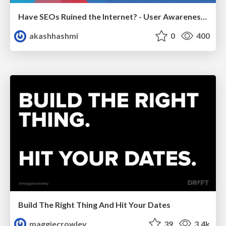
Have SEOs Ruined the Internet? - User Awareness of SEO in 2025
akashhashmi
0
400
Build The Right Thing And Hit Your Dates
maggiecrowley
39
3.4k