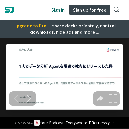
Sign in
Sign up for free
Upgrade to Pro
— share decks privately, control
downloads, hide ads and more …
·
Your Podcast. Everywhere. Effortlessly.
→
SPONSORED