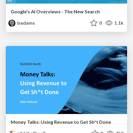
Google's AI Overviews - The New Search
badams
0
1.1k
Money Talks: Using Revenue to Get Sh*t Done