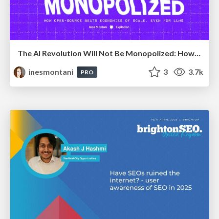
The AI Revolution Will Not Be Monopolized: How open-source beats economies of scale, even for LLMs
inesmontani
3
3.7k
PRO