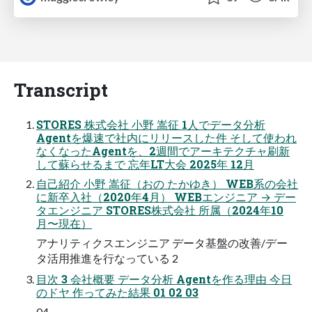
Transcript
STORES 株式会社 小野 嵩征 1人でデータ分析
Agentを爆速で社内にリリースした件 そして使われ
なくなったAgentを、2週間でアーキテクチャ刷新
して蘇らせるまで 忘年LT大会 2025年 12月
自己紹介 小野 嵩征（おの たかゆき） WEB系の会社
に新卒入社（2020年4月） WEBエンジニア → デー
タエンジニア STORES株式会社 所属（2024年10
月〜現在）
アナリティクスエンジニア データ基盤の改善/デー
タ活用推進を行なっている 2
目次 3 会社概要 データ分析 Agentを作る理由 今日
のドヤ 作ってみた結果 01 02 03
04