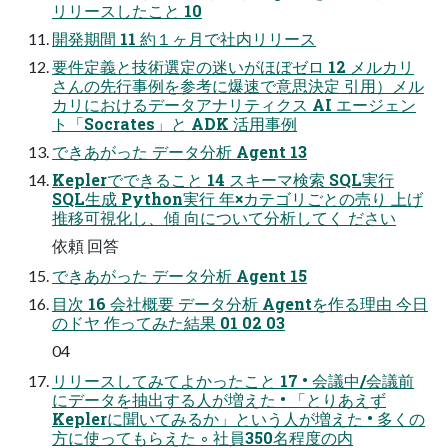
リリースしたこと 10
開発期間 11 約１ヶ月で社内リリース
要件定義と技術選定の迷いがほぼゼロ 12 メルカリ
さんの先行事例を参考に爆速で意思決定 引用）メル
カリにおけるデータアナリティクス AI エージェン
ト「Socrates」と ADK 活用事例
できあがった データ分析 Agent 13
Keplerでできること 14 スキーマ検索 SQL実行
SQL生成 Python実行 年×カテゴリごとの売り 上げ
推移可視化し、傾 向について分析してく ださい
依頼 回答
できあがった データ分析 Agent 15
目次 16 会社概要 データ分析 Agentを作る理由 今日
のドヤ 作ってみた結果 01 02 03
04
リリースしてみてよかったこと 17 • 会議中/会議前
にデータを抽出する人が増えた • 「とりあえず
Keplerに聞いてみるか」という人が増えた • 多くの
方に使ってもらえた ◦ 社員350名程度の内