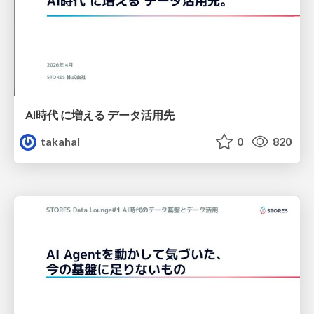
AI時代 に増える データ活用先
takahal
0
820