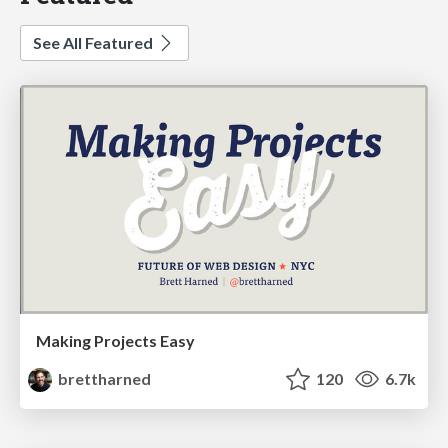
See All Featured
Making Projects Easy
brettharned
120
6.7k