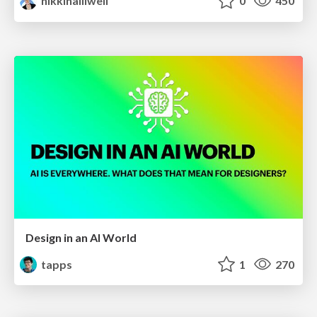
nikkihalliwell
0
450
Design in an AI World
tapps
1
270