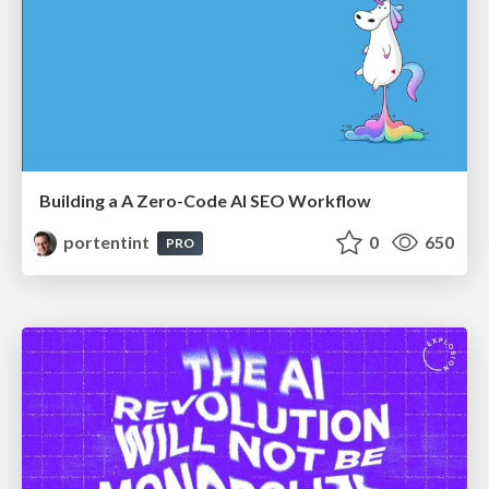
Building a A Zero-Code AI SEO Workflow
portentint
0
650
PRO