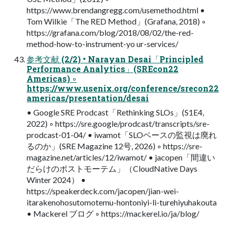
https://www.brendangregg.com/usemethod.html •
Tom Wilkie「The RED Method」(Grafana, 2018) ◦
https://grafana.com/blog/2018/08/02/the-red-
method-how-to-instrument-yo ur-services/
参考文献 (2/2) • Narayan Desai「Principled
Performance Analytics」(SREcon22
Americas) ◦
https://www.usenix.org/conference/srecon22
americas/presentation/desai
• Google SRE Prodcast「Rethinking SLOs」(S1E4,
2022) ◦ https://sre.google/prodcast/transcripts/sre-
prodcast-01-04/ • iwamot「SLOベースの監視は廃れ
るのか」(SRE Magazine 12号, 2026) ◦ https://sre-
magazine.net/articles/12/iwamot/ • jacopen「間違い
だらけのポストモーテム」（CloudNative Days
Winter 2024） •
https://speakerdeck.com/jacopen/jian-wei-
itarakenohosutomotemu-hontoniyi-li-turehiyuhakouta
• Mackerel ブログ ◦ https://mackerel.io/ja/blog/