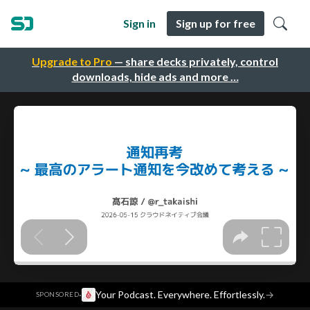
Sign in
Sign up for free
Upgrade to Pro
— share decks privately, control
downloads, hide ads and more …
·
Your Podcast. Everywhere. Effortlessly.
→
SPONSORED