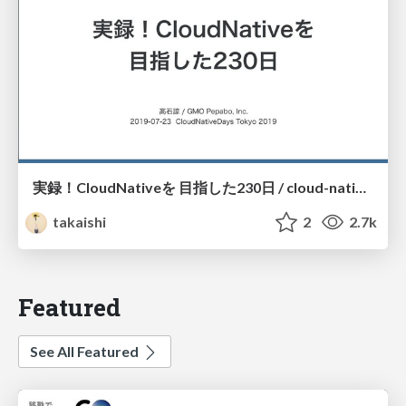
実録！CloudNativeを 目指した230日 / cloud-native-days-tokyo-2019
takaishi
2
2.7k
Featured
See All Featured