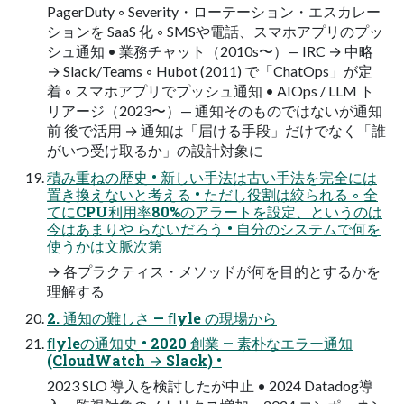
PagerDuty ◦ Severity・ローテーション・エスカレー
ションを SaaS 化 ◦ SMSや電話、スマホアプリのプッ
シュ通知 • 業務チャット（2010s〜）— IRC → 中略
→ Slack/Teams ◦ Hubot (2011) で「ChatOps」が定
着 ◦ スマホアプリでプッシュ通知 • AIOps / LLM ト
リアージ（2023〜）— 通知そのものではないが通知
前 後で活用 → 通知は「届ける手段」だけでなく「誰
がいつ受け取るか」の設計対象に
積み重ねの歴史 • 新しい手法は古い手法を完全には
置き換えないと考える • ただし役割は絞られる ◦ 全
てにCPU利用率80%のアラートを設定、というのは
今はあまりや らないだろう • 自分のシステムで何を
使うかは文脈次第
→ 各プラクティス・メソッドが何を目的とするかを
理解する
2. 通知の難しさ — ﬂyle の現場から
ﬂyleの通知史 • 2020 創業 — 素朴なエラー通知
(CloudWatch → Slack) •
2023 SLO 導入を検討したが中止 • 2024 Datadog導