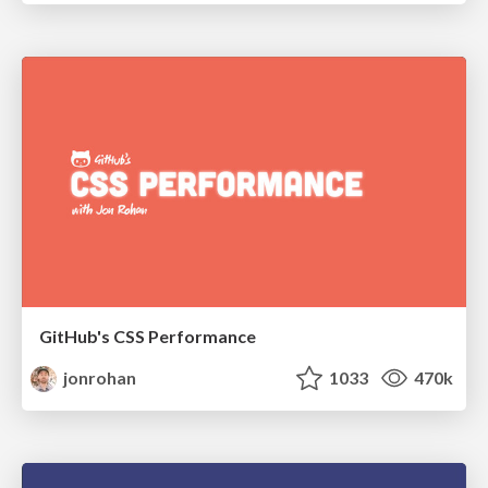
GitHub's CSS Performance
jonrohan
1033
470k