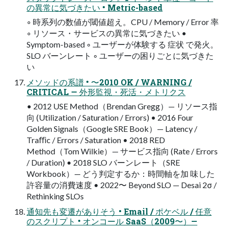
の異常に気づきたい • Metric-based
◦ 時系列の数値が閾値超え。CPU / Memory / Error 率
◦ リソース・サービスの異常に気づきたい •
Symptom-based ◦ ユーザーが体験する 症状 で発火。
SLO バーンレート ◦ ユーザーの困りごとに気づきた
い
メソッドの系譜 • 〜2010 OK / WARNING /
CRITICAL — 外形監視・死活・メトリクス
• 2012 USE Method（Brendan Gregg）— リソース指
向 (Utilization / Saturation / Errors) • 2016 Four
Golden Signals（Google SRE Book）— Latency /
Traﬃc / Errors / Saturation • 2018 RED
Method（Tom Wilkie）— サービス指向 (Rate / Errors
/ Duration) • 2018 SLO バーンレート（SRE
Workbook）— どう判定するか：時間軸を加 味した
許容量の消費速度 • 2022〜 Beyond SLO — Desai 2σ /
Rethinking SLOs
通知先も変遷がありそう • Email / ポケベル / 任意
のスクリプト • オンコール SaaS（2009〜）—