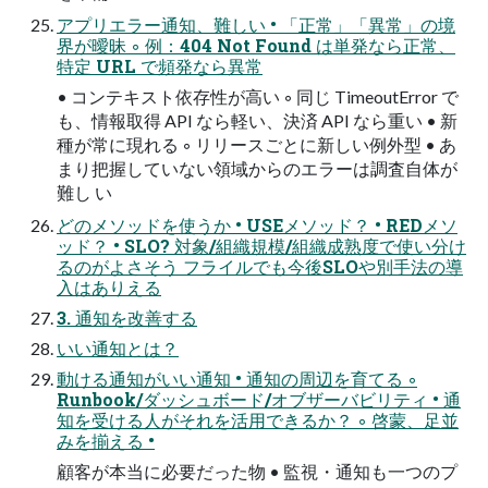
アプリエラー通知、難しい • 「正常」「異常」の境
界が曖昧 ◦ 例：404 Not Found は単発なら正常、
特定 URL で頻発なら異常
• コンテキスト依存性が高い ◦ 同じ TimeoutError で
も、情報取得 API なら軽い、決済 API なら重い • 新
種が常に現れる ◦ リリースごとに新しい例外型 • あ
まり把握していない領域からのエラーは調査自体が
難し い
どのメソッドを使うか • USEメソッド？ • REDメソ
ッド？ • SLO? 対象/組織規模/組織成熟度で使い分け
るのがよさそう フライルでも今後SLOや別手法の導
入はありえる
3. 通知を改善する
いい通知とは？
動ける通知がいい通知 • 通知の周辺を育てる ◦
Runbook/ダッシュボード/オブザーバビリティ • 通
知を受ける人がそれを活用できるか？ ◦ 啓蒙、足並
みを揃える •
顧客が本当に必要だった物 • 監視・通知も一つのプ