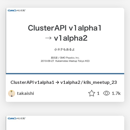
ClusterAPI v1alpha1 → v1alpha2 / k8s_meetup_23
takaishi
1
1.7k