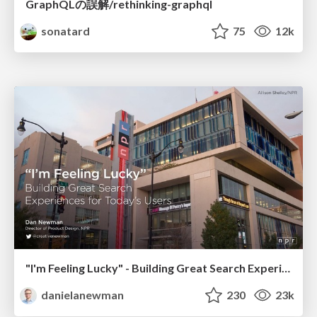
GraphQLの誤解/rethinking-graphql
sonatard
75
12k
"I'm Feeling Lucky" - Building Great Search Experiences for Today's Users (#IAC19)
danielanewman
230
23k