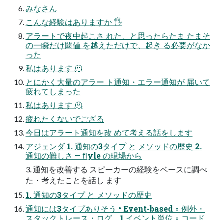
みなさん
こんな経験はありますか 🖐
アラートで夜中起こさ れた、と思ったらたま たまそ
の一瞬だけ閾値 を越えただけで、起き る必要がなか
った
私はあります 🫠
とにかく大量のアラー ト通知・エラー通知が 届いて
疲れてしまった
私はあります 🫠
疲れたくないでござる
今日はアラート通知を改 めて考える話をします
アジェンダ 1. 通知の3タイプ と メソッドの歴史 2.
通知の難しさ — ﬂyle の現場から
3. 通知を改善する スピーカーの経験をベースに調べ
た・考えたことを話し ます
1. 通知の3タイプ と メソッドの歴史
通知には3タイプありそう • Event-based ◦ 例外・
スタックトレース・ログ。1 イベント単位 ◦ コード