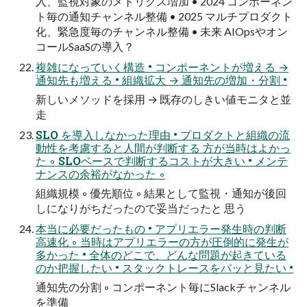
入、監視対象のメトリクス増加 • 2024 コンポーネン
ト毎の通知チャンネル整備 • 2025 マルチプロダクト
化、緊急度毎のチャンネル整備 • 未来 AIOpsやオン
コールSaaSの導入？
複雑になっていく構造 • コンポーネントが増える →
通知先も増える • 組織拡大 → 通知先の増加・分割 •
新しいメソッドを採用 → 既存のしきい値モニタと並
走
SLO を導入しなかった理由 • プロダクトと組織の流
動性を考慮すると人間が判断する 方が当時はよかっ
た ◦ SLOベースで判断するコストが大きい • メンテ
ナンスの余裕がなかった ◦
組織規模 ◦ 優先順位 ◦ 結果として監視・通知が後回
しになりがちだったので妥当だったと 思う
本当に必要だったもの • アプリエラー発生時の判断
高速化 ◦ 当時はアプリエラーの方が圧倒的に発生が
多かった • 全体のどこで、どんな問題が起きている
のか把握したい • スタックトレースをパッと見たい •
通知先の分割 ◦ コンポーネント毎にSlackチャンネル
を準備