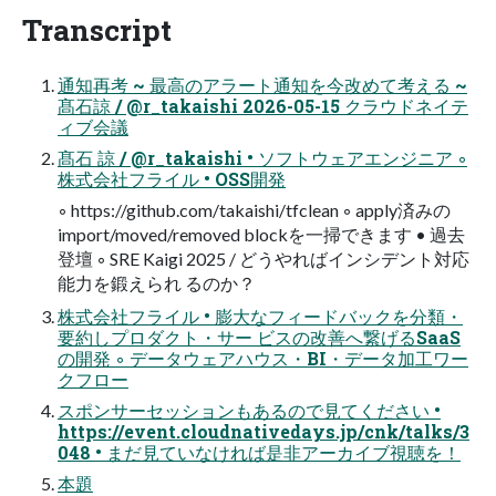
Transcript
通知再考 ~ 最高のアラート通知を今改めて考える ~
髙石諒 / @r_takaishi 2026-05-15 クラウドネイテ
ィブ会議
髙石 諒 / @r_takaishi • ソフトウェアエンジニア ◦
株式会社フライル • OSS開発
◦ https://github.com/takaishi/tfclean ◦ apply済みの
import/moved/removed blockを一掃できます • 過去
登壇 ◦ SRE Kaigi 2025 / どうやればインシデント対応
能力を鍛えられ るのか？
株式会社フライル • 膨大なフィードバックを分類・
要約しプロダクト・サー ビスの改善へ繋げるSaaS
の開発 ◦ データウェアハウス・BI・データ加工ワー
クフロー
スポンサーセッションもあるので見てください •
https://event.cloudnativedays.jp/cnk/talks/3
048 • まだ見ていなければ是非アーカイブ視聴を！
本題