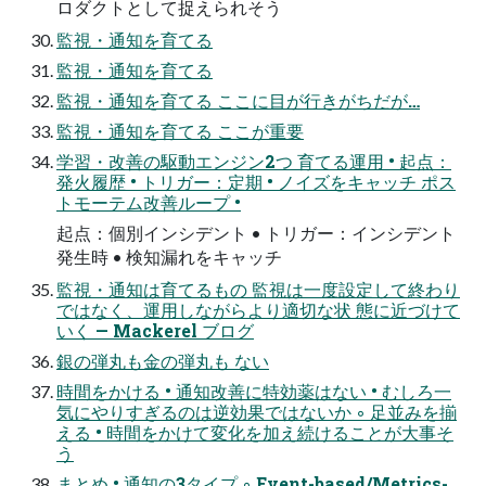
ロダクトとして捉えられそう
監視・通知を育てる
監視・通知を育てる
監視・通知を育てる ここに目が行きがちだが…
監視・通知を育てる ここが重要
学習・改善の駆動エンジン2つ 育てる運用 • 起点：
発火履歴 • トリガー：定期 • ノイズをキャッチ ポス
トモーテム改善ループ •
起点：個別インシデント • トリガー：インシデント
発生時 • 検知漏れをキャッチ
監視・通知は育てるもの 監視は一度設定して終わり
ではなく、運用しながらより適切な状 態に近づけて
いく — Mackerel ブログ
銀の弾丸も金の弾丸も ない
時間をかける • 通知改善に特効薬はない • むしろ一
気にやりすぎるのは逆効果ではないか ◦ 足並みを揃
える • 時間をかけて変化を加え続けることが大事そ
う
まとめ • 通知の3タイプ ◦ Event-based/Metrics-