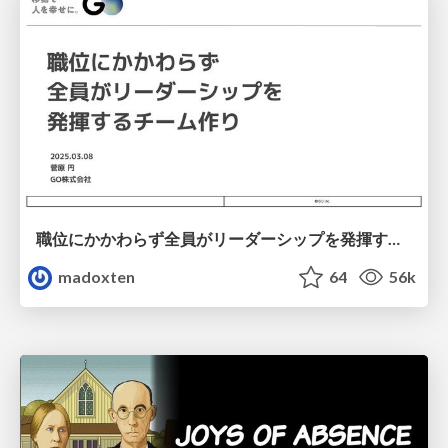
職位にかかわらず全員がリーダーシップを発揮するチーム作り / Building a team where everyone can demonstrate leadership regardless of position
madoxten
64
56k