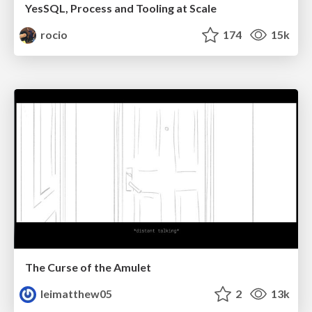
YesSQL, Process and Tooling at Scale
rocio
174
15k
The Curse of the Amulet
leimatthew05
2
13k