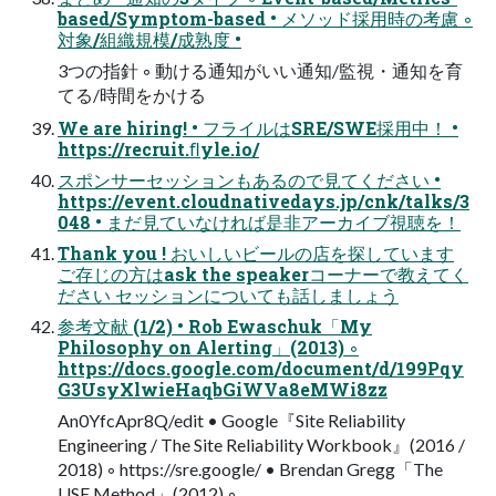
based/Symptom-based • メソッド採用時の考慮 ◦
対象/組織規模/成熟度 •
3つの指針 ◦ 動ける通知がいい通知/監視・通知を育
てる/時間をかける
We are hiring! • フライルはSRE/SWE採用中！ •
https://recruit.ﬂyle.io/
スポンサーセッションもあるので見てください •
https://event.cloudnativedays.jp/cnk/talks/3
048 • まだ見ていなければ是非アーカイブ視聴を！
Thank you ! おいしいビールの店を探しています
ご存じの方はask the speakerコーナーで教えてく
ださい セッションについても話しましょう
参考文献 (1/2) • Rob Ewaschuk「My
Philosophy on Alerting」(2013) ◦
https://docs.google.com/document/d/199Pqy
G3UsyXlwieHaqbGiWVa8eMWi8zz
An0YfcApr8Q/edit • Google『Site Reliability
Engineering / The Site Reliability Workbook』(2016 /
2018) ◦ https://sre.google/ • Brendan Gregg「The
USE Method」(2012) ◦