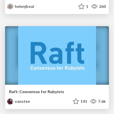
helenjbeal
1
260
Raft: Consensus for Rubyists
vanstee
141
7.6k