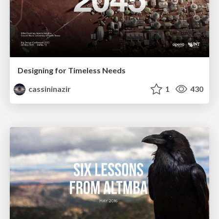
Designing for Timeless Needs
cassininazir
1
430