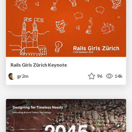
Rails Girls Zürich Keynote
gr2m
96
14k