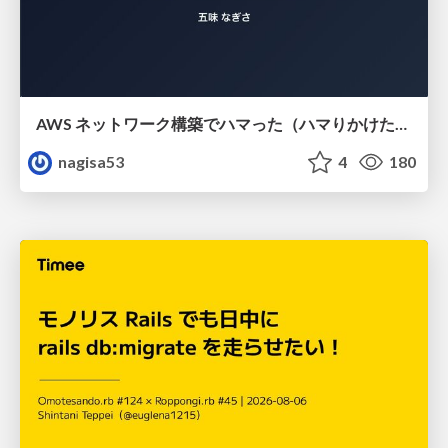
AWS ネットワーク構築でハマった（ハマりかけた） 5選とそこから得た教訓
nagisa53
4
180