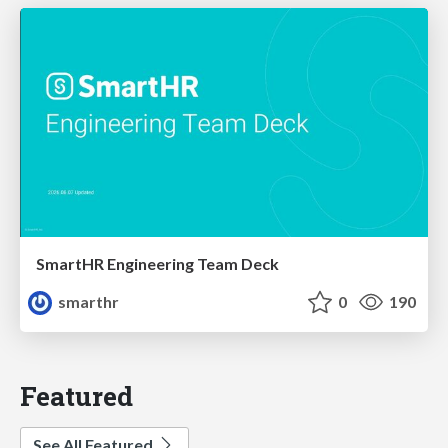
SmartHR Engineering Team Deck
smarthr
0
190
Featured
See All Featured