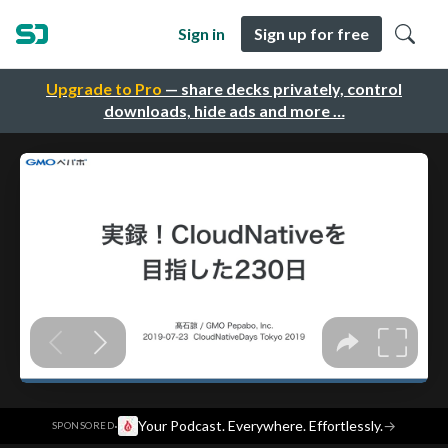
Sign in
Sign up for free
Upgrade to Pro
— share decks privately, control
downloads, hide ads and more …
·
Your Podcast. Everywhere. Effortlessly.
→
SPONSORED