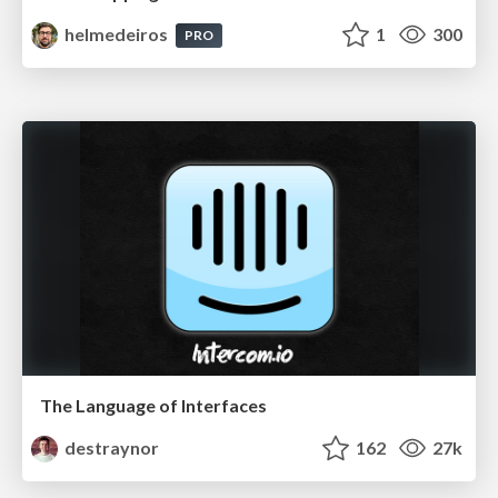
helmedeiros
1
300
PRO
The Language of Interfaces
destraynor
162
27k