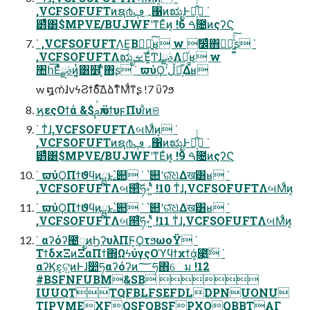
,VCFSOFUFTͷຊ൪؀ڥ΁ͷಋೖͰԿ͕͔͋ͬͨ ˙
๻ͨͪ͸$MPVE/BUJWFʹͳΕͨͷ͔ !6 ࠓ೔ͷςʔϚ
˙ ,VCFSOFUFTΛ͜Ε͔Βಋೖ͍ͨ͠ʁ w ࣗ෼ͨͪ΋ಋೖ͍͚ͯͦ͠͏ʂ ˙
,VCFSOFUFTΛಋೖࡁΈ͚ͩͲɺࣄྫΛฉ͖͍ͨʁ w
঺հ͞Εͯͨࣄྫͷ͍͔ͭ͘͸໾ʹ͔ͨͭ΋ʂ ˙ ϖύϘʹڵຯ͕͋Δʁ
w ໘നͦ͏ɺνϟϨϯδͯ͠ΔձࣾͳΜͩͳʂ !7 ΰʔϧ
ϗεςΟϯά &$ࢧԉ ϋϯυϝΠυɾͦͷଞ
˙ ͳͥɺ,VCFSOFUFTΛબΜͩͷ͔ ˙
,VCFSOFUFTͷຊ൪؀ڥ΁ͷಋೖͰԿ͕͔͋ͬͨ ˙
๻ͨͪ͸$MPVE/BUJWFʹͳΕͨͷ͔ !9 ࠓ೔ͷςʔϚ
˙ ϖύϘΠϯϑϥͷྺ࢙ͱ՝୊ ˙ ՝୊ʹରͯ͠ଧͯΔख͸ʁ ˙
,VCFSOFUFTΛબ୒ͨ͠ཧ༝ʹ͍ͭͯ !10 ͳͥɺ,VCFSOFUFTΛબΜͩͷ͔
˙ ϖύϘΠϯϑϥͷྺ࢙ͱ՝୊ ˙ ՝୊ʹରͯ͠ଧͯΔख͸ʁ ˙
,VCFSOFUFTΛબ୒ͨ͠ཧ༝ʹ͍ͭͯ !11 ͳͥɺ,VCFSOFUFTΛબΜͩͷ͔
˙ αʔόʔ౤ೖͷϦʔυλΠϜ͕ϘτϧωοΫ ˙
ΤϯδχΞͷΞαΠϯ΍ΩϟύγςΟϓϥϯχϯά͕೉͍͠ ˙
αʔϏε͕ଟ͍ͷͰɺ෺ཧαʔόʔͷ؅ཧ΋େม !12
#BSFNFUBM&SB 
IUUQTTQFBLFSEFDLDPNUONU
TIPVMEXFQSFQBSFPXOQBBTΑΓ