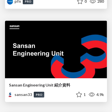
pfn
0
280
PRO
Sansan Engineering Unit 紹介資料
sansan33
1
4.9k
PRO