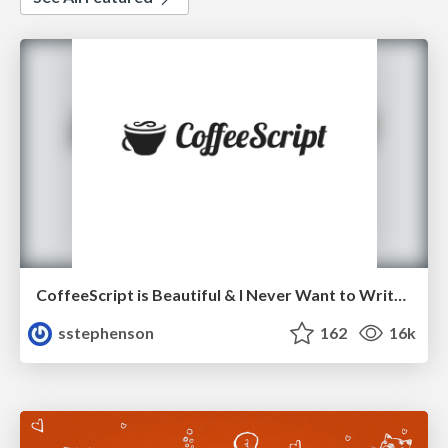
CoffeeScript is Beautiful & I Never Want to Write Plain JavaScript Again
sstephenson
162
16k