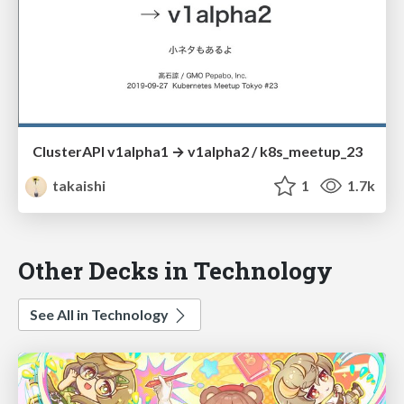
ClusterAPI v1alpha1 → v1alpha2 / k8s_meetup_23
takaishi
1
1.7k
Other Decks in Technology
See All in Technology