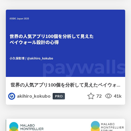
世界の人気アプリ100個を分析して見えたペイウォール設計の心得
akihiro_kokubo
72
41k
PRO