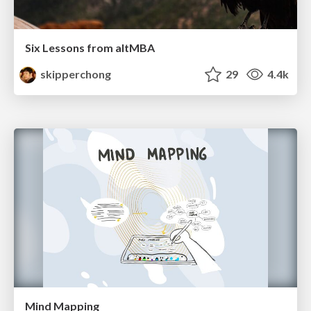
Six Lessons from altMBA
skipperchong
29
4.4k
Mind Mapping