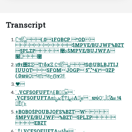
Transcript
∁ੴྒ(.01FQBCP *OD
$MPVE/BUJWF%BZT
5PLZP ࣮࿥ʂ$MPVE/BUJWFΛ
໨ࢦͨ͠೔
ιϑτ΢ΣΞΤϯδχΞ ∁ੴྒ!S@UBLBJTIJ
IUUQTSFQMJOGP 5","*4)*3ZP
(.0ϖύϘٕज़෦ٕज़ج൫νʔϜ
❤
˙ ,VCFSOFUFTΛ͜Ε͔Βಋೖ͍ͨ͠ʁ ˙
,VCFSOFUFTΛಋೖࡁΈ͚ͩͲɺࣄྫΛฉ͖͍ͨʁ ˙ ϖύϘʹڵຯ͕͋Δʁ !4
དྷͯ͘Εͯ͋Γ͕ͱ͏
+BQBO$POUBJOFS%BZTW
$MPVE/BUJWF%BZT5PLZP
EBZT
˙ ͳͥɺ,VCFSOFUFTΛબΜͩͷ͔ ˙