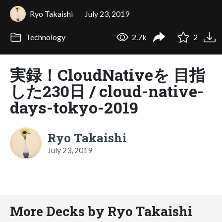
Ryo Takaishi
July 23, 2019
Technology
2.7k
2
実録！CloudNativeを 目指
した230日 / cloud-native-
days-tokyo-2019
Ryo Takaishi
July 23, 2019
More Decks by Ryo Takaishi