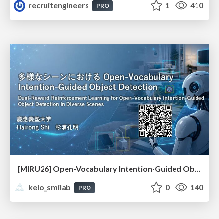
recruitengineers
1
410
PRO
[MIRU26] Open-Vocabulary Intention-Guided Object Detection in Diverse Scenes
keio_smilab
0
140
PRO