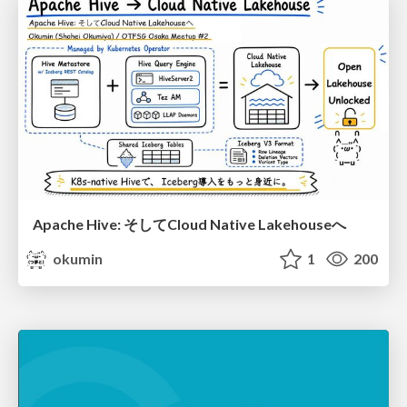
Apache Hive: そしてCloud Native Lakehouseへ
okumin
1
200