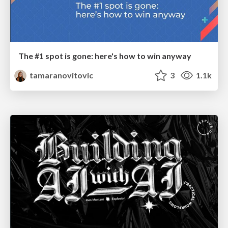
The #1 spot is gone: here's how to win anyway
tamaranovitovic
3
1.1k