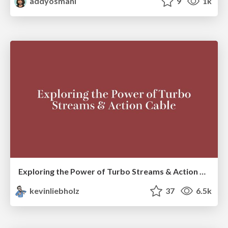
addyosmani
9
1k
Exploring the Power of Turbo Streams & Action Cable | RailsConf2023
kevinliebholz
37
6.5k