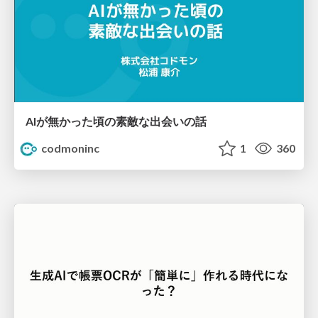
AIが無かった頃の素敵な出会いの話
codmoninc
1
360