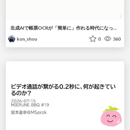
生成AIで帳票OCRが「簡単に」作れる時代になった？
kon_shou
0
360