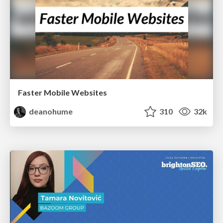
Faster Mobile Websites
deanohume
310
32k