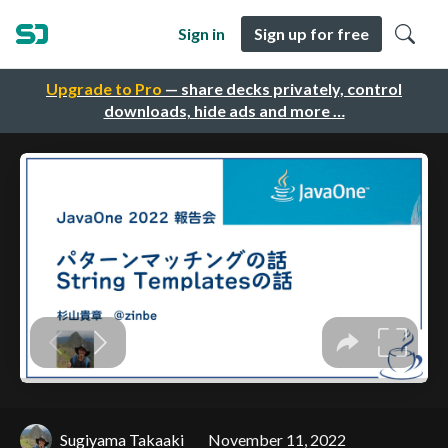
Sign in
Sign up for free
Upgrade to Pro
— share decks privately, control
downloads, hide ads and more …
Sugiyama Takaaki
November 11, 2022