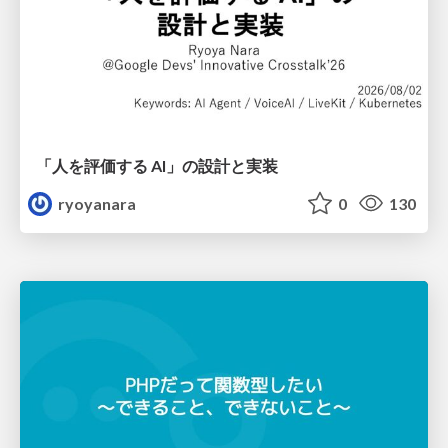
「人を評価する AI」の 設計と実装
ryoyanara
0
130