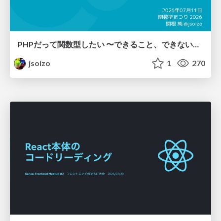
PHPだって関数型したい 〜できること、できないこと〜 / fp-in-php
jsoizo
1
270