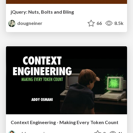
jQuery: Nuts, Bolts and Bling
dougneiner
66
8.5k
Context Engineering - Making Every Token Count