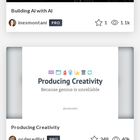
Building AI with AI
inesmontani
1
1.1k
PRO
Producing Creativity
orderedlist
348
40k
PRO