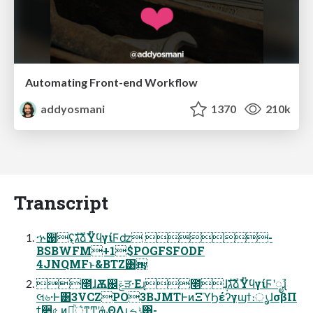
Automating Front-end Workflow
addyosmani
1370
210k
Transcript
ኍ੉݈ʢגࣜձࣾΫϥγίϜʣ -
BSBWFM+1$POGFSFODF
4JNQMFͱ&BTZ͸ҧ͏
೥ɺѪ஌ݝੜ·Εɻ೥݄ɺגࣜձࣾΫϥγίϜʹೖࣾɻ
લ৬·Ͱ͸3VCZPO3BJMTͰͷΞϓϦέʔγϣϯ։ൃɺσβΠ
ϯ૊৫ ͷ্ཱͪ͛ͳͲʹܞΘΔɻݱࡏ͸-