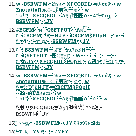
w -BSBWFMඪ४ͷXFCQBDLͷϥούʔ w
ΞηοτͷίϯύΠϧͷઃఆ͕ͱͯ΋؆୯☺ w
ෳࡶͳXFCQBDLΛཧղ͠ͳͯ͘΋࢖͑Δ☺ ࠷ۙ͋ͬͨ͜ͱᶃ-
BSBWFM.JY
#BCFMͷQSFTFUTΛมߋ͍ͨ͠
ˠ#BCFM͔ͩΒNJYCBCFM$POpH ͔ͳʁ
ˠ͏·͍͔͘ͳ͍ ࠷ۙ͋ͬͨ͜ͱᶃ-BSBWFM.JY
ˠ-BSBWFM.JYͷιʔεಡΉ
ˠQSFTFUT͸্ॻ͖Ͱ͖ͳ͍ W 
ˠNJYXFCQBDL$POpH Λ࢖ͬͯղܾ ࠷ۙ͋ͬͨ͜ͱᶃ-
BSBWFM.JY
w -BSBWFMඪ४ͷXFCQBDLͷϥούʔ w
ΞηοτͷίϯύΠϧͷઃఆ͕ͱͯ΋؆୯☺ w
ˠ؆୯͡Όͳ͔ͬͨʢNJYCBCFM$POpH
͸ԿͷͨΊʹ͋Δͷʁʣ w
ෳࡶͳXFCQBDLΛཧղ͠ͳͯ͘΋࢖͑Δ☺ w
ˠ͓͔͛ͰXFCQBDLʹؔ͢Δཧղ΋ਐΜͩ ࠷ۙ͋ͬͨ͜ͱᶃ-
BSBWFM.JY
࠷ۙ͋ͬͨ͜ͱᶃ-BSBWFM.JY ʢϥούʔͱ͸ʣ
࠷ۙ͋ͬͨ͜ͱᶄ 7VF 7VFY