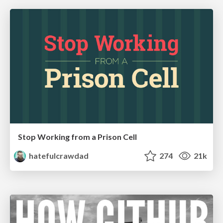
Stop Working from a Prison Cell
hatefulcrawdad
274
21k