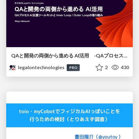
QAと開発の両側から進める AI活用 -QAプロセスAI支援ツールキットと Inner Loop / Outer Loopの取り組み-
legalontechnologies
2
430
PRO