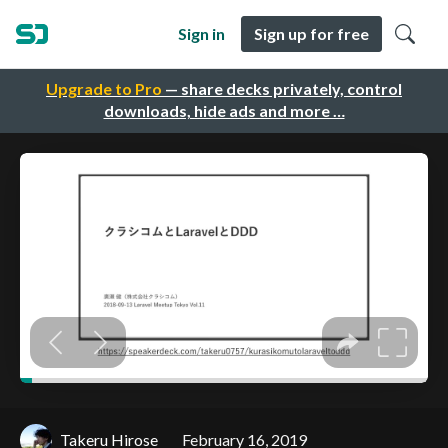
Sign in
Sign up for free
Upgrade to Pro
— share decks privately, control
downloads, hide ads and more …
Takeru Hirose
February 16, 2019