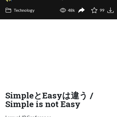
Technology
48k
99
SimpleとEasyは違う /
Simple is not Easy