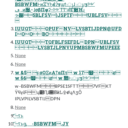
BSBWFMͰͷΞϓϦέʔγϣϯ։ൃɺ ։ൃɾӡ༻
؀ڥͷ੔උɺσβΠφʔ࠾༻ͳͲʹऔΓ૊Ήɻ
ኍ੉݈5BLFSV)JSPTF!UBLFSV

IUUQTOPUFNVLVSBTIJDPN@UFD
IOOBC
IUUQTTQFBLFSEFDLDPNUBLFSV
LVSBTJLPNVUPMBSBWFMUPEEE
None
None
w &$ ϝσΟΞͷΑ͏ͳαΠτ w ݄ؒ17໿ ສ
w ݄ؒ66໿ສ w ࣾ಺Ͱ։ൃɾӡ༻
w -BSBWFM8PSE1SFTT7VFKT
ΫϥγίϜʮ๺Ԥɺ฻Β͠ͷಓ۩ళʯΛӡӦ
IPLVPILVSBTIJDPN
None
࠷ۙ͋ͬͨ͜ͱ
࠷ۙ͋ͬͨ͜ͱᶃ -BSBWFM.JY