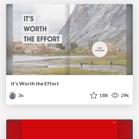
It's Worth the Effort
3n
188
29k