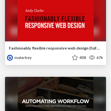
Fashionably flexible responsive web design (full day workshop)
malarkey
408
67k