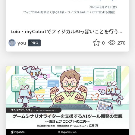
toio・myCobotでフィジカルAIっぽいことを行うための検討（とりあえず調査） / フィジカルAI LT（IoTLTによる開催）
you
0
270
PRO