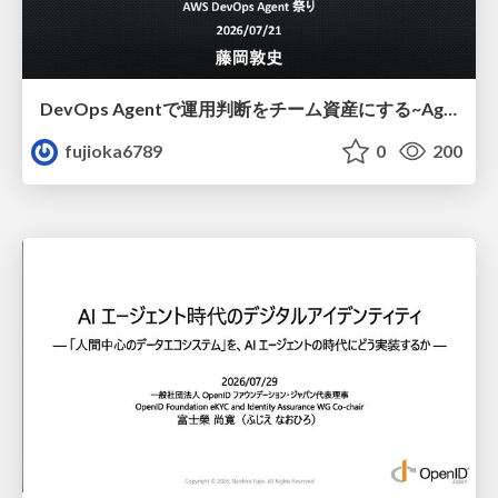
DevOps Agentで運用判断をチーム資産にする ~Agent InstructionsとAgent Skillを継続的に育てる~
fujioka6789
0
200