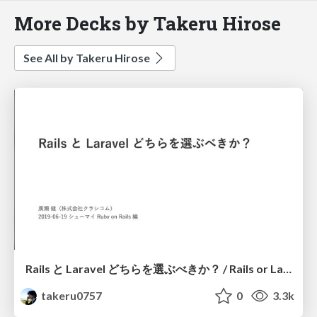
More Decks by Takeru Hirose
See All by Takeru Hirose
Rails と Laravel どちらを選ぶべきか？ / Rails or Laravel
takeru0757
0
3.3k