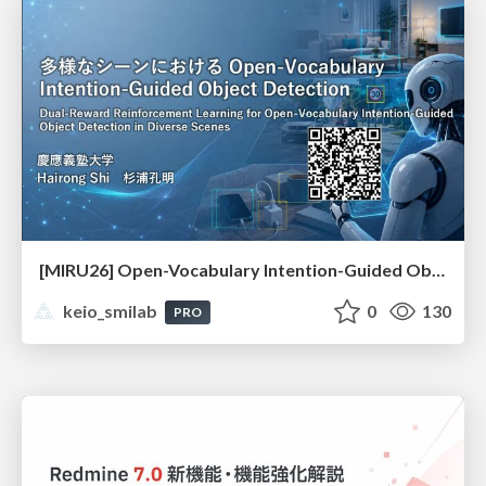
[MIRU26] Open-Vocabulary Intention-Guided Object Detection in Diverse Scenes
keio_smilab
0
130
PRO