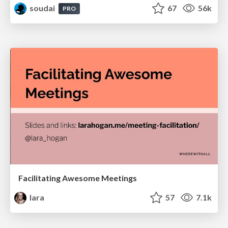
soudai
67
56k
PRO
Facilitating Awesome Meetings
lara
57
7.1k