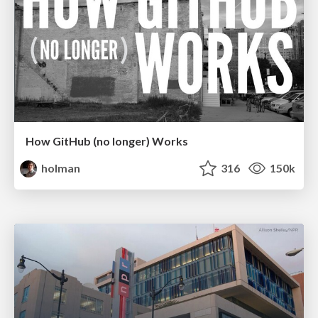
How GitHub (no longer) Works
holman
316
150k