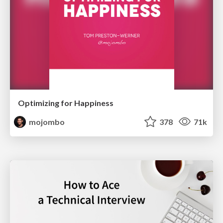
Optimizing for Happiness
mojombo
378
71k