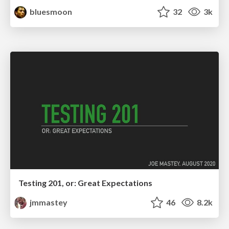
bluesmoon
32
3k
Testing 201, or: Great Expectations
jmmastey
46
8.2k