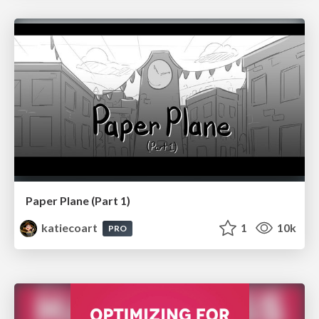
Paper Plane (Part 1)
katiecoart
1
10k
PRO