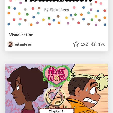
Visualization
eitanlees
152
17k