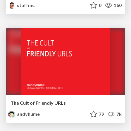
stuffmc
0
160
The Cult of Friendly URLs
andyhume
79
7k