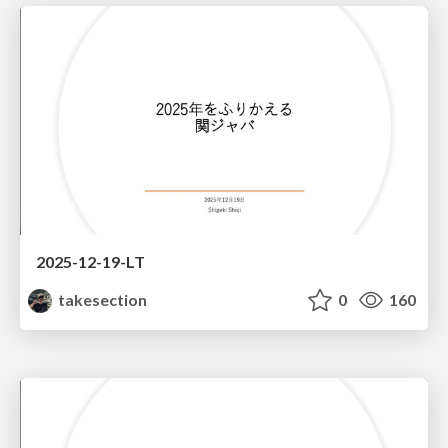
2025-12-19-LT
takesection
0
160