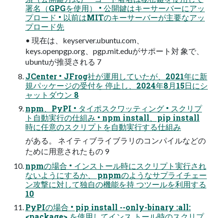
署名（GPGを使用） • 公開鍵はキーサーバーにアッ
プロード • 以前はMITのキーサーバーが主要なアッ
プロード先
• 現在は、keyserver.ubuntu.com、
keys.openpgp.org、pgp.mit.eduがサポート対 象で、
ubuntuが推奨される 7
JCenter • JFrog社が運用していたが、2021年に新
規パッケージの受付を 停止し、2024年8月15日にシ
ャットダウン 8
npm、PyPI • タイポスクワッティング • スクリプ
ト自動実行の仕組み • npm install、pip install
時に任意のスクリプトを自動実行する仕組み
がある。 ネイティブライブラリのコンパイルなどの
ために用意されたもの 9
npmの場合 • インストール時にスクリプト実行され
ないようにするか、 pnpmのようなサプライチェー
ン攻撃に対して独自の機能を持 つツールを利用する
10
PyPIの場合 • pip install --only-binary :all:
<package> を使用してインス トール時のスクリプ