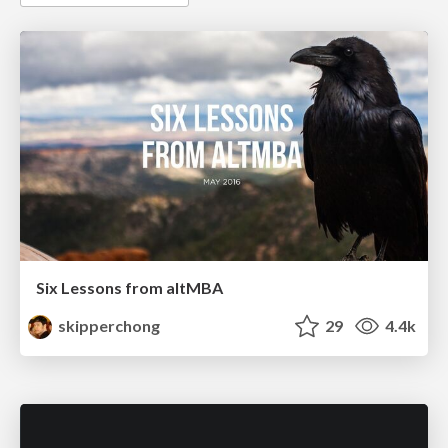
Six Lessons from altMBA
skipperchong
29
4.4k