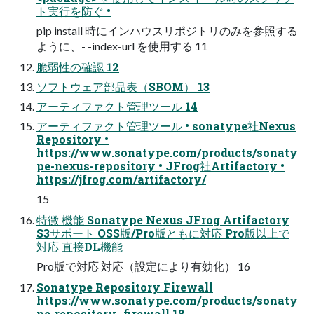
ト実行を防ぐ •
pip install 時にインハウスリポジトリのみを参照する
ように、- -index-url を使用する 11
脆弱性の確認 12
ソフトウェア部品表（SBOM） 13
アーティファクト管理ツール 14
アーティファクト管理ツール • sonatype社Nexus
Repository •
https://www.sonatype.com/products/sonaty
pe-nexus-repository • JFrog社Artifactory •
https://jfrog.com/artifactory/
15
特徴 機能 Sonatype Nexus JFrog Artifactory
S3サポート OSS版/Pro版ともに対応 Pro版以上で
対応 直接DL機能
Pro版で対応 対応（設定により有効化） 16
Sonatype Repository Firewall
https://www.sonatype.com/products/sonaty
pe-repository- firewall 18