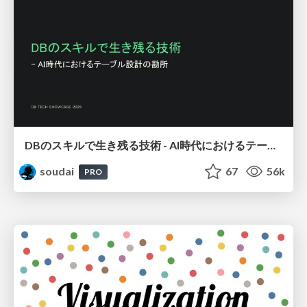
DBのスキルで生き残る技術 - AI時代におけるテーブル設計の勘所
soudai
67
56k
PRO