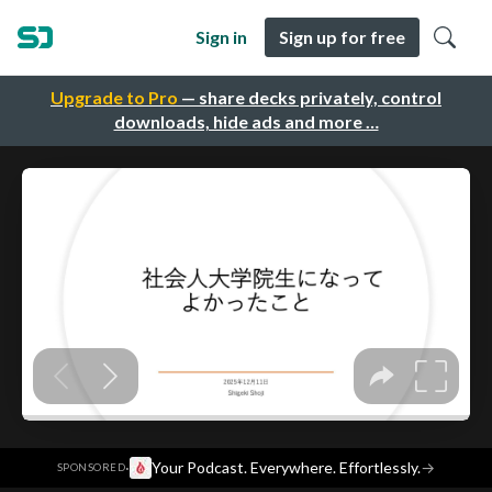
Sign in
Sign up for free
Upgrade to Pro
— share decks privately, control
downloads, hide ads and more …
·
Your Podcast. Everywhere. Effortlessly.
→
SPONSORED