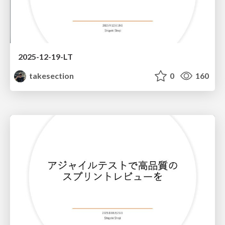
2025-12-19-LT
takesection
0
160