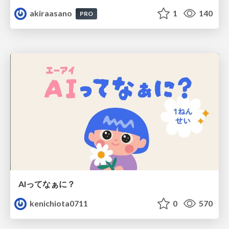
akiraasano
1
140
PRO
AIってなぁに？
kenichiota0711
0
570