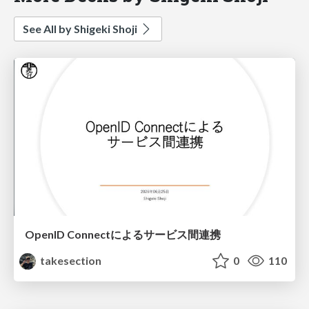
See All by Shigeki Shoji
OpenID Connectによるサービス間連携
takesection
0
110