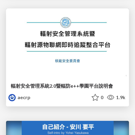
輻射安全管理系統2.0暨輻防e++學園平台說明會
aecrp
0
1.9k