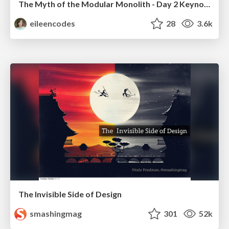
The Myth of the Modular Monolith - Day 2 Keynote - Rails World 2024
eileencodes
28
3.6k
The Invisible Side of Design
smashingmag
301
52k