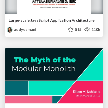
Large-scale JavaScript Application Architecture
addyosmani
515
110k