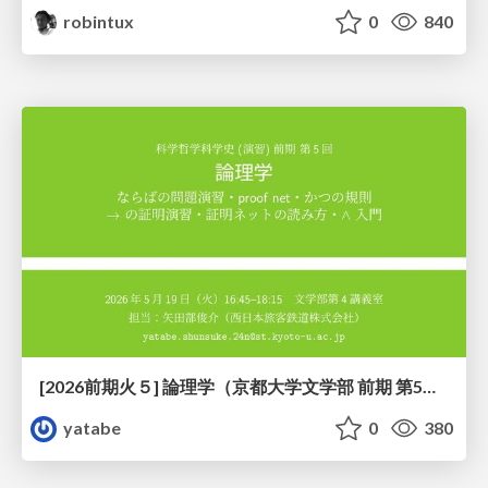
robintux
0
840
[2026前期火５] 論理学（京都大学文学部 前期 第5回）「 ならばの問題演習・proof net・かつの規則」
yatabe
0
380