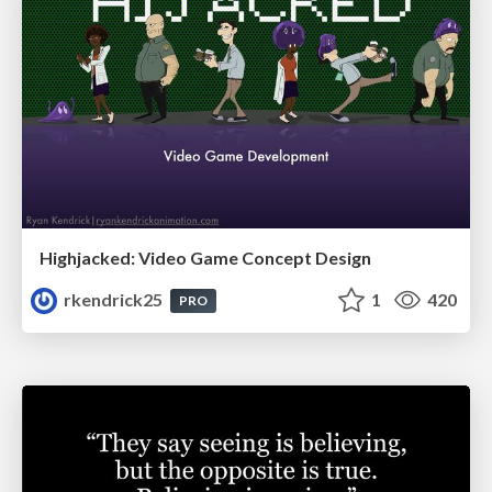
Highjacked: Video Game Concept Design
rkendrick25
1
420
PRO