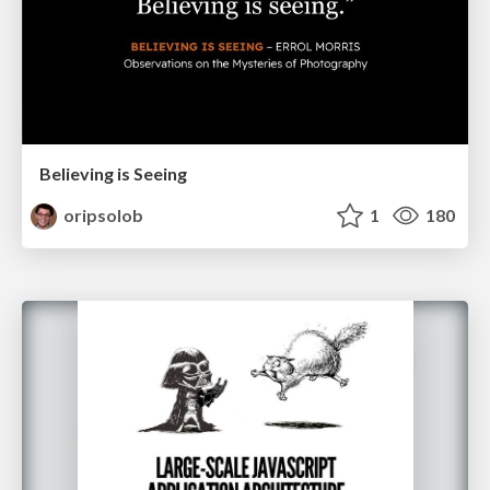
Believing is Seeing
oripsolob
1
180