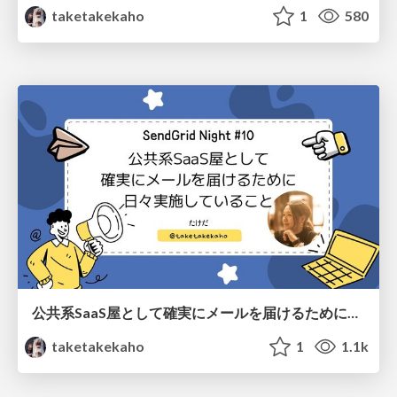
taketakekaho
1
580
公共系SaaS屋として確実にメールを届けるために日々実施していること
taketakekaho
1
1.1k