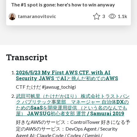
The #1 spot is gone: here's how to win anyway
tamaranovitovic
3
1.1k
Transcript
2026/5/23 My First AWS CTF, with AI
Security JAWS でAIと挑んだ初めてのAWS
CTF たけだ #jawsug_tochigi
武田可帆里（たけだかほり） 株式会社トラストバン
ク パブリテック事業部 マネージャー 自治体DXの
ためのSaaSを開発運用提供 （という名のなんでも
屋） JAWSUG初心者支部 運営 / Samurai 2019
好きなAWSのサービス：ControlTower 好きになる予
定のAWSのサービス：DevOps Agent / Security
Agent AI: Claude Code / Codex / Gemini /