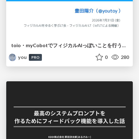
toio・myCobotでフィジカルAIっぽいことを行うための検討（とりあえず調査） / フィジカルAI LT（IoTLTによる開催）
you
0
280
PRO