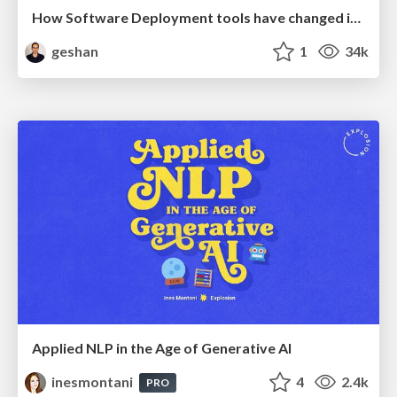
How Software Deployment tools have changed in the past 20 years
geshan
1
34k
Applied NLP in the Age of Generative AI
inesmontani
4
2.4k
PRO