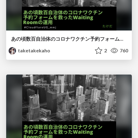
あの頃数百自治体のコロナワクチン予約フォームを救ったWaiting Roomの運用
taketakekaho
2
760