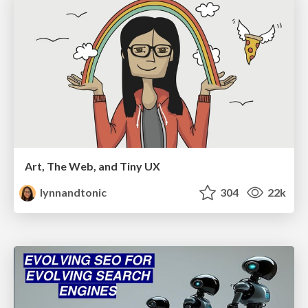
Art, The Web, and Tiny UX
lynnandtonic
304
22k