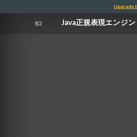
Upgrade t
Java正規表現エンジ