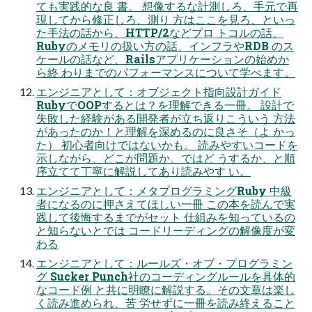
ても実践的な良 書。 想像するな計測しろ、手元で再
現してから修正しろ、測り 方はここを見ろ、といっ
た手法の話から、HTTP/2などプロ トコルの話、
Rubyのメモリの扱い方の話、インフラやRDB のス
ケールの話など、Railsアプリケーションの始めか
ら終 わりまでのパフォーマンスについて学べます。
エンジニアとして：オブジェクト指向設計ガイド
RubyでOOPするとは？を理解できる一冊。 設計で
失敗した経験がある開発者が立ち返りこういう 方法
があったのか！と理解を深めるのに良さそ（よ かっ
た） 初心者向けではないかも。 読みやすいコードを
示しながら、どこが問題か、ではど うするか、と順
序立てて丁寧に解説してあり読みやす い。
エンジニアとして：メタプログラミングRuby 中級
者になるのに押さえてほしい一冊 この本を読んで実
践して後悔するまでがセット 仕組みを知っているの
と知らないとでは コードリーディングの解像度が変
わる
エンジニアとして：ルールズ・オブ・プログラミン
グ Sucker Punch社のコーディングルールを具体的
なコード例 と共に明瞭に解説する。その文章は楽し
く読み進められ、苦 労せずに一冊を読み終えること