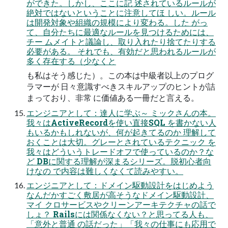
ができた。しかし、ここに記 述されているルールが
絶対ではないということに注意してほ しい。ルール
は開発対象や組織の規模により変わる。した がっ
て、自分たちに最適なルールを見つけるためには、
チー ムメイトと議論し、取り入れたり捨てたりする
必要がある。 それでも、有効だと思われるルールが
多く存在する（少なくと
も私はそう感じた）。この本は中級者以上のプログ
ラマーが 日々意識すべきスキルアップのヒントが詰
まっており、非常 に価値ある一冊だと言える。
エンジニアとして：達人に学ぶ～ ミックさんの本。
我々はActiveRecordを使い直接SQL を書かない人
もいるかもしれないが、何が起きてるのか 理解して
おくことは大切。グレーとされているテクニック を
我々はどういうトレードオフで使っているのか？な
ど DBに関する理解が深まるシリーズ。脱初心者向
けなの で内容は難しくなくて読みやすい。
エンジニアとして：ドメイン駆動設計をはじめよう
なんだかすごく敷居が高そうなドメイン駆動設計、
マイ クロサービスやクリーンアーキテクチャの話で
しょ？ Railsには関係なくない？と思ってる人も、
「意外と普通 の話だった」「我々の仕事にも応用で