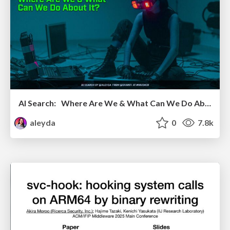
AI Search: Where Are We & What Can We Do About It?
aleyda
0
7.8k