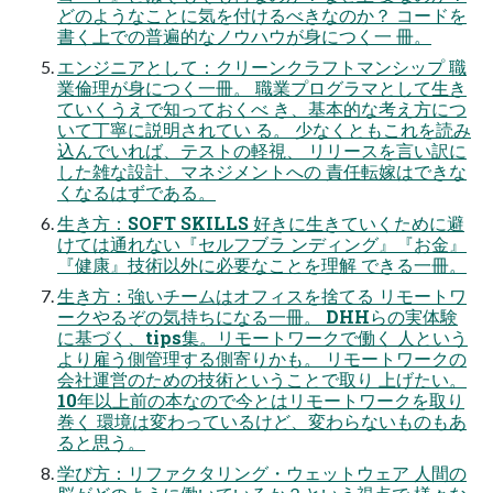
どのようなことに気を付けるべきなのか？ コードを
書く上での普遍的なノウハウが身につく一 冊。
エンジニアとして：クリーンクラフトマンシップ 職
業倫理が身につく一冊。 職業プログラマとして生き
ていくうえで知っておくべ き、基本的な考え方につ
いて丁寧に説明されてい る。 少なくともこれを読み
込んでいれば、テストの軽視、 リリースを言い訳に
した雑な設計、マネジメントへの 責任転嫁はできな
くなるはずである。
生き方：SOFT SKILLS 好きに生きていくために避
けては通れない『セルフブラ ンディング』『お金』
『健康』技術以外に必要なことを理解 できる一冊。
生き方：強いチームはオフィスを捨てる リモートワ
ークやるぞの気持ちになる一冊。 DHHらの実体験
に基づく、tips集。リモートワークで働く 人という
より雇う側管理する側寄りかも。 リモートワークの
会社運営のための技術ということで取り 上げたい。
10年以上前の本なので今とはリモートワークを取り
巻く 環境は変わっているけど、変わらないものもあ
ると思う。
学び方：リファクタリング・ウェットウェア 人間の