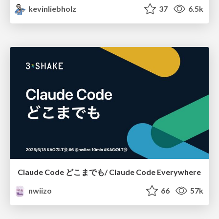
kevinliebholz
37
6.5k
Claude Code どこまでも/ Claude Code Everywhere
nwiizo
66
57k