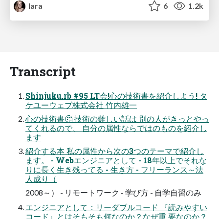
lara
6
1.2k
Transcript
Shinjuku.rb #95 LT会!心の技術書を紹介しよう! タ
ケユーウェブ株式会社 竹内雄一
心の技術書🤔 技術の難しい話は 別の人がきっとやっ
てくれるので、 自分の属性ならではのものを紹介し
ます
紹介する本 私の属性から次の3つのテーマで紹介し
ます。 - Webエンジニアとして - 18年以上でそれな
りに長く生き残ってる - 生き方 - フリーランス～法
人成り（
2008～） - リモートワーク - 学び方 - 自学自習のみ
エンジニアとして：リーダブルコード 『読みやすい
コード』とはそもそも何なのか？なぜ重 要なのか？