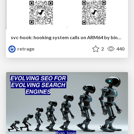
svc-hook: hooking system calls on ARM64 by binary rewriting
retrage
2
440