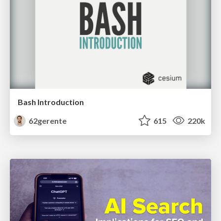
Bash Introduction
62gerente
615
220k