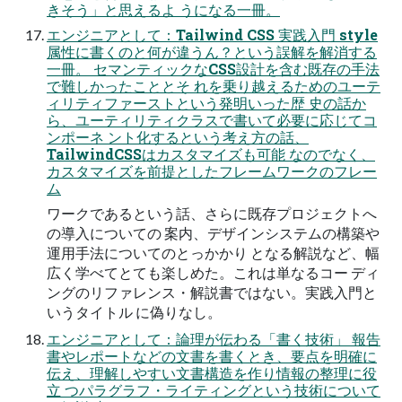
きそう」と思えるよ うになる一冊。
エンジニアとして：Tailwind CSS 実践入門 style
属性に書くのと何が違うん？という誤解を解消する
一冊。 セマンティックなCSS設計を含む既存の手法
で難しかったこととそ れを乗り越えるためのユーテ
ィリティファーストという発明いった歴 史の話か
ら、ユーティリティクラスで書いて必要に応じてコ
ンポーネ ント化するという考え方の話、
TailwindCSSはカスタマイズも可能 なのでなく、
カスタマイズを前提としたフレームワークのフレー
ム
ワークであるという話、さらに既存プロジェクトへ
の導入についての 案内、デザインシステムの構築や
運用手法についてのとっかかり となる解説など、幅
広く学べてとても楽しめた。これは単なるコー ディ
ングのリファレンス・解説書ではない。実践入門と
いうタイトル に偽りなし。
エンジニアとして：論理が伝わる「書く技術」 報告
書やレポートなどの文書を書くとき、要点を明確に
伝え、理解しやすい文書構造を作り情報の整理に役
立 つパラグラフ・ライティングという技術について