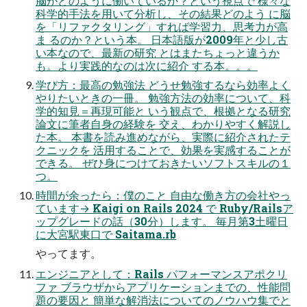
脳がどのように働いているか？という視点で 様々な
科学的手法を用いて分析し、その結果どのよう に脳
を「リファクタリング」すれば学習力、思考力が高
ま るのか？という本。 日本語版が2009年と少し古
い本なので、最新の研究 とはまたちょっと違うか
も。より実践的なのは次に紹介 する本。。。
学び方：最高の勉強法 どうせ勉強するなら効率よく
やりたいときの一冊。 勉強方法の効率について、科
学的知見＝再現可能と いう観点で、根拠となる研究
論文に筆者自身の経験を 交え、わかりやすく解説し
た本。 本書を読み進めながら、実際に紹介されたテ
クニックを 活用することで、効果を実感することが
できる。 ぜひ身につけておきたいソフトスキルの１
つ。
時間が余ったら：僕のこと 自由な働き方の会社やっ
ています→ Kaigi on Rails 2024 で Ruby/Railsア
ップグレードの話（30分）します。 毎月第3土曜日
に大宮駅東口で Saitama.rb
やってます。
エンジニアとして：Rails パフォーマンスアポクリ
ファ ブラウザからアプリケーションまでの、性能問
題の要因と 簡単な解消法についてのノウハウ集でと