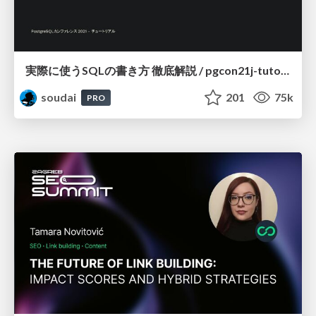
実際に使うSQLの書き方 徹底解説 / pgcon21j-tutorial
soudai
201
75k
PRO