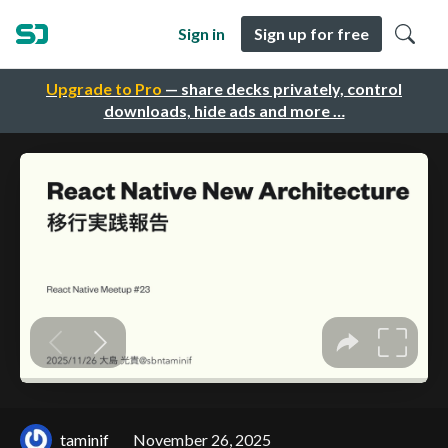
Sign in
Sign up for free
Upgrade to Pro
— share decks privately, control
downloads, hide ads and more …
taminif
November 26, 2025