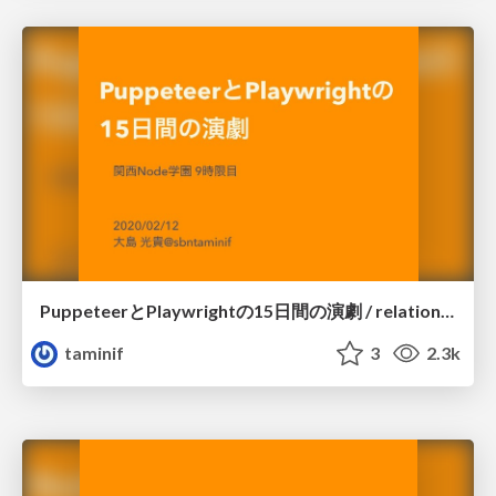
PuppeteerとPlaywrightの15日間の演劇 / relation of Puppeteer and Playwright
taminif
3
2.3k