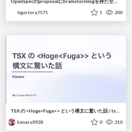
OpenSpecのproposalにbrainstormingを持たせてみた
tigertora7571
1
200
TSX の <Hoge<Fuga>> という構文に驚いた話 / tsx-type-argument-syntax
kanaru0928
0
210