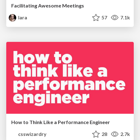
Facilitating Awesome Meetings
lara
57
7.1k
How to Think Like a Performance Engineer
csswizardry
28
2.7k