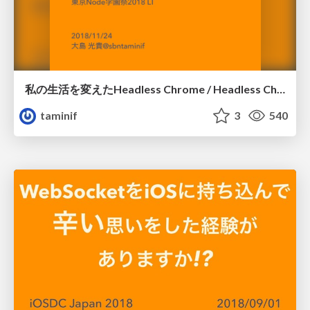
私の生活を変えたHeadless Chrome / Headless Chrome who changed my life
taminif
3
540