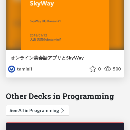
オンライン英会話アプリとSkyWay
taminif
0
500
Other Decks in Programming
See All in Programming