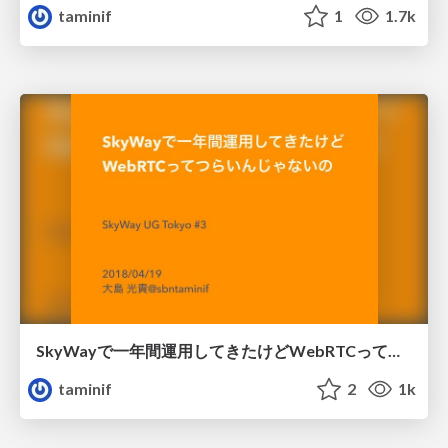
taminif
1
1.7k
SkyWayで一年間運用してきたけどWebRTCってつらいんじゃないの
taminif
2
1k