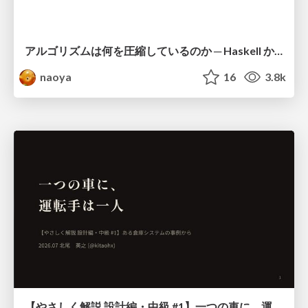
アルゴリズムは何を圧縮しているのか ─ Haskell から育った「圧縮代数」というメンタルモデル
naoya
16
3.8k
【やさしく解説 設計編・中級 #1】一つの車に、運転手は一人 ～ある倉庫システムの事例から～