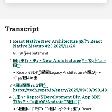
Transcript
React Native New Architecture Ҡߦ࣮ફใࠂ React
Native Meetup #23 2025/11/26
େౡ ޫو@sbntaminif
࿩͢͜ͱɾ࿩͞ͳ͍͜ͱ • ࿩͢͜ͱ • New Architectureͷ֓ཁ • Ҡߦ࣮ફͱ࣮ࡍʹى͖ͨ͜ͱ •
࿩͞ͳ͍͜ͱ
• Repro ͷ SDK ʹ͓͍ͯɺͦ΋ͦ΋Legacy ArchitectureΛ࢖͍ͬͯΔཧ༝ •
։ൃதʹ࢖ͬͨAIͷ࿩
ࠓ೔ͷ࿩͸ϒϩάʹ΋ͳ͍ͬͯ·͢
https://tech.repro.io/entry/2025/09/30/090148
ΤϯδχΞ • ීஈ͸iOS/AndroidͲͪΒ΋։ൃͯ͠·͢
• ࠓ೔͸େࡕ͔Βདྷ·ͨ͠ • ීஈ͸ϑϧϦϞʔτͰۈ຿͍ͯ͠·͢ • React