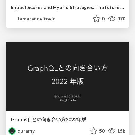
Impact Scores and Hybrid Strategies: The future of link building
tamaranovitovic
0
370
GraphQLとの向き合い方2022年版
quramy
50
15k