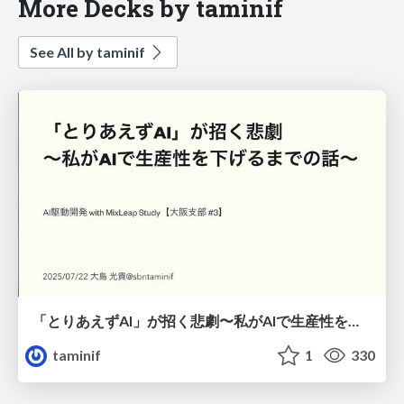
More Decks by taminif
See All by taminif
「とりあえずAI」が招く悲劇〜私がAIで生産性を下げるまでの話〜 / The tragedy caused by "AI for now" - The story of how I used AI to reduce my productivity
taminif
1
330