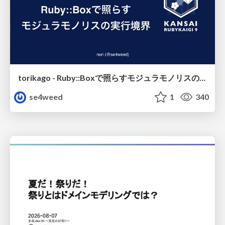
torikago - Ruby::Boxで照らすモジュラモノリスの実行境界
se4weed
1
340