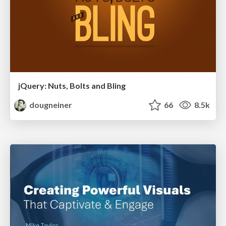
jQuery: Nuts, Bolts and Bling
dougneiner
66
8.5k