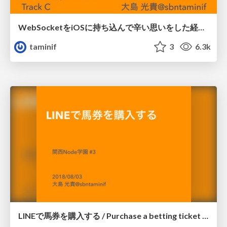
WebSocketをiOSに持ち込んで辛い思いをした経験がありますか!? / have you painful experience in web socket?
taminif
3
6.3k
LINEで馬券を購入する / Purchase a betting ticket at LINE