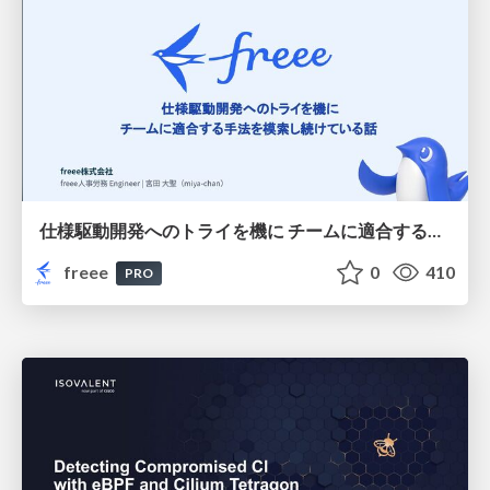
仕様駆動開発へのトライを機に チームに適合する手法を模索し続けている話
freee
0
410
PRO