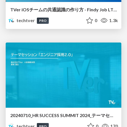
TVer iOSチームの共通認識の作り方 - Findy Job LT iOSアプリ開発の裏側 開発組織が向き合う課題とこれから
techtver
0
1.3k
PRO
20240710_HR SUCCESS SUMMIT 2024_テーマセッション「エンジニア採用2.0」登壇資料（株式会社TVer_香坂）
techtver
0
170
PRO