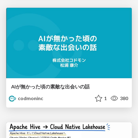
AIが無かった頃の素敵な出会いの話
codmoninc
1
380