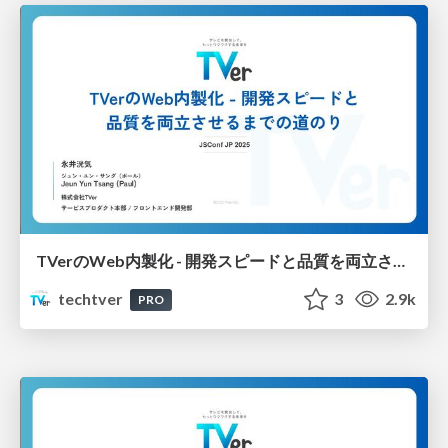
TVerのWeb内製化 - 開発スピードと品質を両立させるまでの道のり
techtver
3
2.9k
PRO