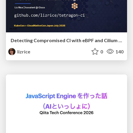
Detecting Compromised CI with eBPF and Cilium Tetragon
lizrice
0
140