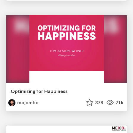
Optimizing for Happiness
mojombo
378
71k