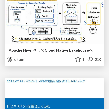
Apache Hive: そしてCloud Native Lakehouseへ
okumin
1
210