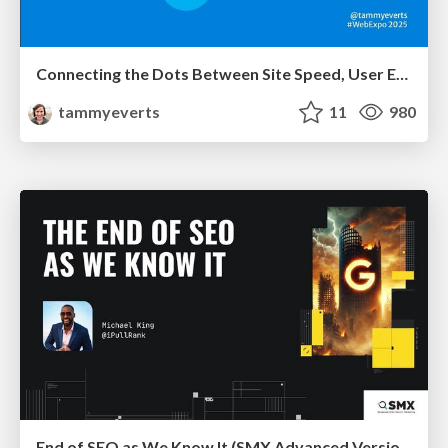
Connecting the Dots Between Site Speed, User Experience & Your Business [WebExpo 2025]
tammyeverts
11
980
End of SEO as We Know It (SMX Advanced Version)