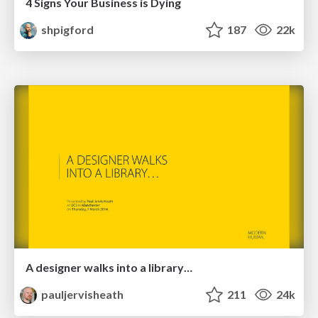
4 Signs Your Business is Dying
shpigford
187
22k
A designer walks into a library…
pauljervisheath
211
24k