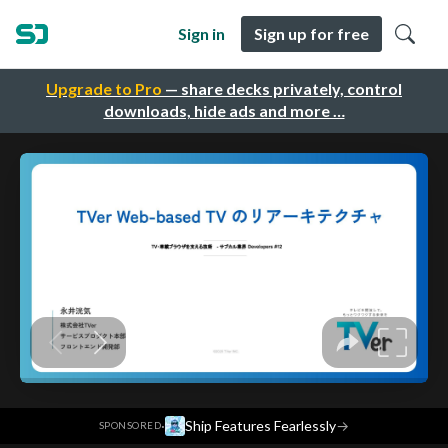
Sign in
Sign up for free
Upgrade to Pro
— share decks privately, control
downloads, hide ads and more …
·
Ship Features Fearlessly
→
SPONSORED