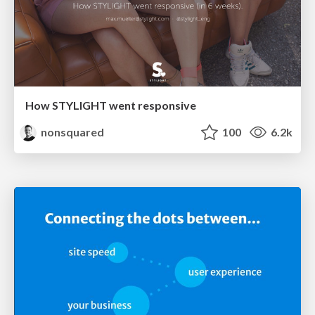
How STYLIGHT went responsive
nonsquared
100
6.2k