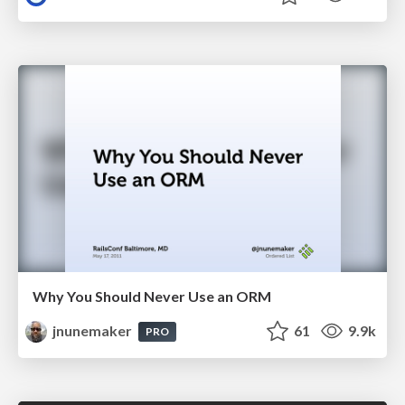
Why You Should Never Use an ORM
jnunemaker
61
9.9k
PRO