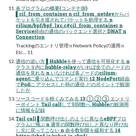
各プログラムの概要(コンテナ側)
▌cil_from_container n cil_from_netdevからパ
ケットを引き渡されてパケットを処理する n
cilium/bpf/bpf_lxc.c#cil_from_container n
Service経由の通信のバックエンド選択とDNAT n
Connection
Trackingのエントリ管理 n Network Policyの適⽤ n
Etc… 11
通信の追い⽅ ▌Hubbleを使って通信を可視化する n
クラスタ内にhubble-relayがいれば全てのノードの
通信を⾒れる n いなければ各ノードのcilium-
agentに乗り込んでコマンド実⾏ 12 NodePort経由
でPodに アクセスした時の通信 どのポイントで観測
したか
ソースコードを軽くみてみる 13 ① ② ③ エントリ
ーポイント Tail callして別関数へ Hubbleの観測⽤
に情報を記録
Tail call ▌関数呼び出しのように異なるeBPFプロ
グラムに⾶ぶ n 通常の関数呼び出しと異なり呼び出
し元に戻ってこない n 命令数制限を緩和する 14
https://ebpf.io/what-is-ebpf/