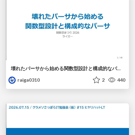
壊れたパーサから始める関数型設計と構成的なパーサ #fp_matsuri
raiga0310
2
440