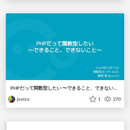
PHPだって関数型したい 〜できること、できないこと〜 / fp-in-php
jsoizo
1
270