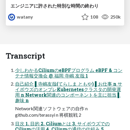
エンジニアに許された特別な時間の終わり
watany
108
250k
Transcript
少しわかるCiliumのeBPFプログラム eBPF & コン
テナ情報交換会 @ 福岡 寺嶋 友哉 1
⾃⼰紹介 ▌寺嶋友哉(てらしま ともや) ▌お仕事 n サ
イボウズのオンプレKubernetesクラスタの開発運
⽤ n Network関連のコンポーネントを主に担当 ▌
趣味 n
Network関連ソフトウェアの⾃作 n
github.com/terassyi n 将棋観戦 2
⽬次 1. ⽬的 2. Ciliumとは 3. サイボウズでの
Ciliumの活⽤ 4. Ciliumの通信の仕組み 5.