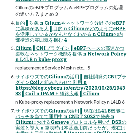
CiliumのeBPFプログラム 6. eBPFプログラムの処理
の追い⽅ 7. まとめ 3
⽬的 ▌対象 n Ciliumやネットワーク分野でのeBPF
に興味がある⼈ ▌⽬的 n CiliumがどのようにeBPF
を活⽤しているかなんとなくわかる n Ciliumの内
部構造の雰囲気を掴む 4
Cilium ▌CNIプラグイン ▌eBPFベースの⾼速かつ
柔軟なネットワーク機能を提供 n Network Policy
n L4LB n kube-proxy
replacement n Service Mesh n etc… 5
サイボウズでのCiliumの活⽤ ▌⾃社開発のCNIプラ
グインCoilと組み合わせて利⽤ n
https://blog.cybozu.io/entry/2020/10/28/1943
33 ▌Coil n IPAM + 経路広報 ▌Cilium
n Kube-proxy replacement n Network Policy n L4LB 6
サイボウズでのCiliumの活⽤ ▌現在はL4LB機能に
パッチを当てて運⽤中 n CNDT 2023で発表 n
CiliumにおけるGeneveプロトコルを⽤いたDSRの
実装と導⼊ n 発表時は本番適⽤前だったが、現在は