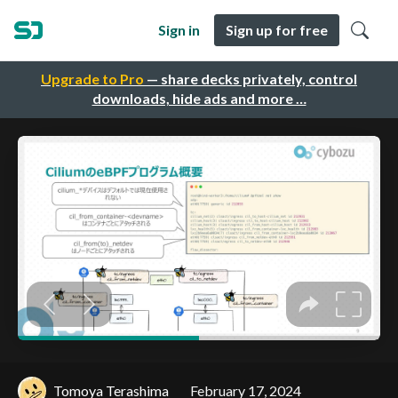
Sign in
Sign up for free
Upgrade to Pro
— share decks privately, control
downloads, hide ads and more …
Tomoya Terashima
February 17, 2024