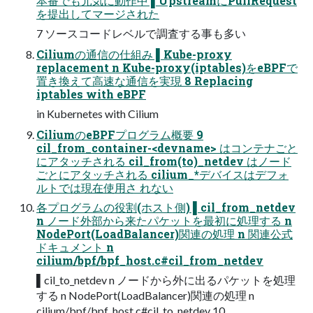
本番でも元気に動作中 ▌UpstreamにPullRequest
を提出してマージされた
7 ソースコードレベルで調査する事も多い
Ciliumの通信の仕組み ▌Kube-proxy
replacement n Kube-proxy(iptables)をeBPFで
置き換えて⾼速な通信を実現 8 Replacing
iptables with eBPF
in Kubernetes with Cilium
CiliumのeBPFプログラム概要 9
cil_from_container-<devname> はコンテナごと
にアタッチされる cil_from(to)_netdev はノード
ごとにアタッチされる cilium_*デバイスはデフォ
ルトでは現在使⽤さ れない
各プログラムの役割(ホスト側) ▌cil_from_netdev
n ノード外部から来たパケットを最初に処理する n
NodePort(LoadBalancer)関連の処理 n 関連公式
ドキュメント n
cilium/bpf/bpf_host.c#cil_from_netdev
▌cil_to_netdev n ノードから外に出るパケットを処理
する n NodePort(LoadBalancer)関連の処理 n
cilium/bpf/bpf_host.c#cil_to_netdev 10