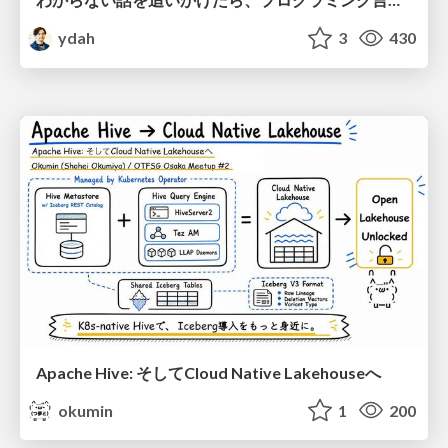
ydah
3
430
Apache Hive: そしてCloud Native Lakehouseへ
okumin
1
200