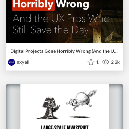
Digital Projects Gone Horribly Wrong (And the UX Pros Who Still Save the Day) - Dean Schuster
uxyall
1
2.2k