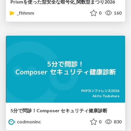
Prismを使った型安全な暗号化_関数型まつり2026
_fhhmm
0
160
5分で問診！Composer セキュリティ健康診断
codmoninc
0
830