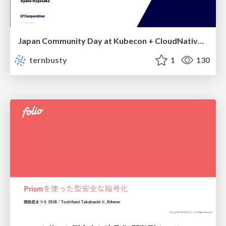
Japan Community Day at Kubecon + CloudNativeCon Japan 2026: Learning Container Privilege Control by Building My Own Low-Level Container Runtime
ternbusty
1
130