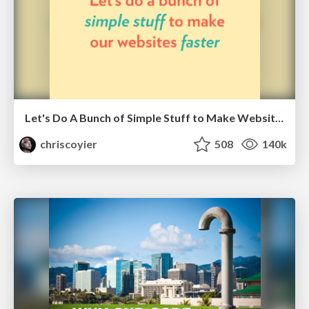
Let's Do A Bunch of Simple Stuff to Make Websites Faster
chriscoyier
508
140k