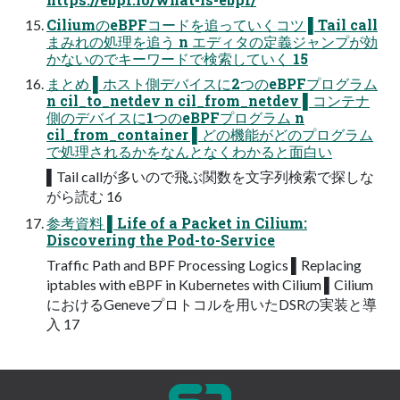
CiliumのeBPFコードを追っていくコツ ▌Tail call
まみれの処理を追う n エディタの定義ジャンプが効
かないのでキーワードで検索していく 15
まとめ ▌ホスト側デバイスに2つのeBPFプログラム
n cil_to_netdev n cil_from_netdev ▌コンテナ
側のデバイスに1つのeBPFプログラム n
cil_from_container ▌どの機能がどのプログラム
で処理されるかをなんとなくわかると⾯⽩い
▌Tail callが多いので⾶ぶ関数を⽂字列検索で探しな
がら読む 16
参考資料 ▌Life of a Packet in Cilium:
Discovering the Pod-to-Service
Traffic Path and BPF Processing Logics ▌Replacing
iptables with eBPF in Kubernetes with Cilium ▌Cilium
におけるGeneveプロトコルを⽤いたDSRの実装と導
⼊ 17