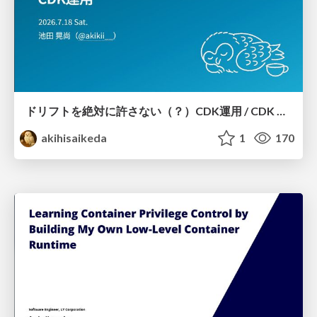
ドリフトを絶対に許さない（？）CDK運用 / CDK Ops with Zero Tolerance for Drifts (?)
akihisaikeda
1
170