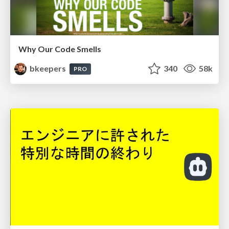
Why Our Code Smells
bkeepers
340
58k
PRO