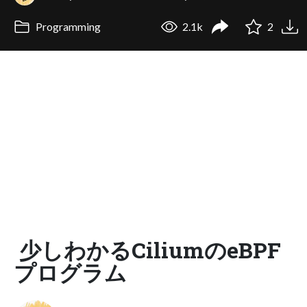
Programming
2.1k
2
少しわかるCiliumのeBPF
プログラム