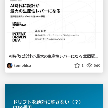
AI時代に設計が 最大の生産性レバーになる 意図駆動開発とデータを消さない設計｜Don't Delete Your Data or Your Intent — Design as the Deepest Lever in the AI Era
tomohisa
1
560