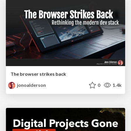
The browser strikes back
jonoalderson
0
1.4k