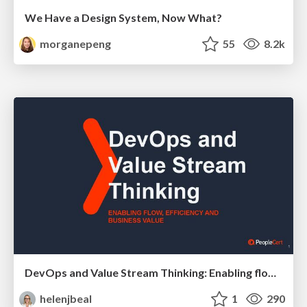
We Have a Design System, Now What?
morganepeng
55
8.2k
DevOps and Value Stream Thinking: Enabling flow, efficiency and business value
helenjbeal
1
290