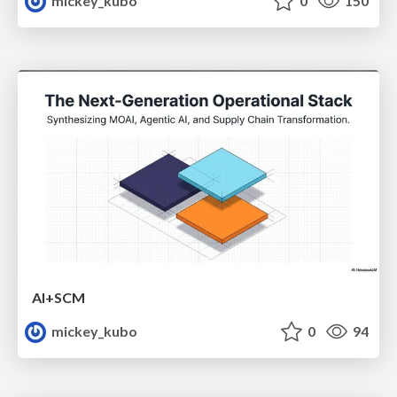
mickey_kubo
0
150
AI+SCM
mickey_kubo
0
94