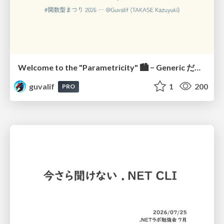
Welcome to the "Parametricity" 🏙️ − Generic だけど Specific な世界 −
guvalif
1
200
PRO