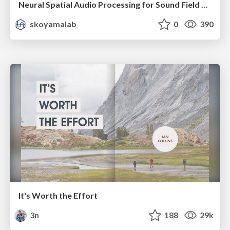
Neural Spatial Audio Processing for Sound Field Analysis and Control
skoyamalab
0
390
It's Worth the Effort
3n
188
29k