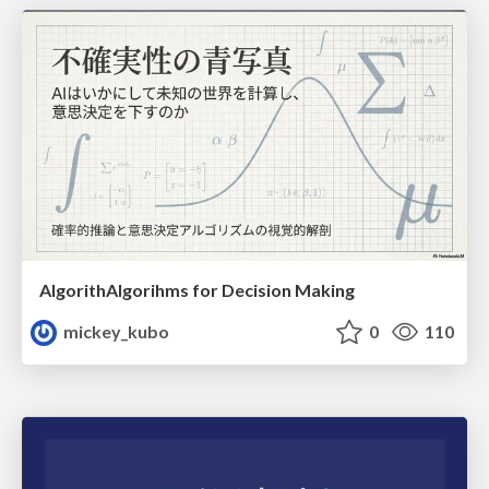
AlgorithAlgorihms for Decision Making
mickey_kubo
0
110