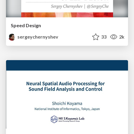
Speed Design
sergeychernyshev
33
2k