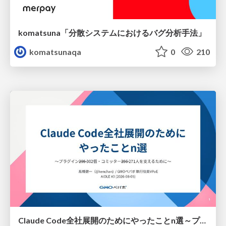
komatsuna「分散システムにおけるバグ分析手法」
komatsunaqa
0
210
Claude Code全社展開のためにやったことn選～プラグイン302個・コミッター271人を支えるために～