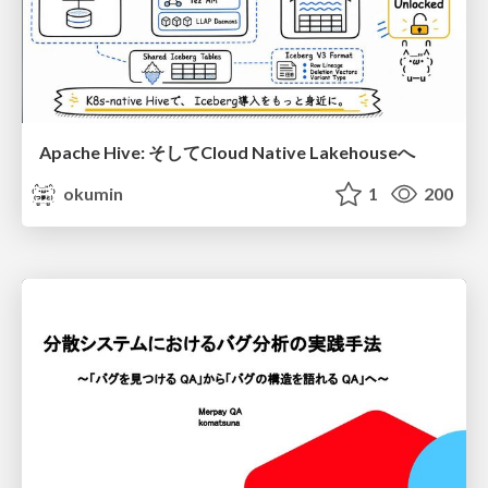
Apache Hive: そしてCloud Native Lakehouseへ
okumin
1
200