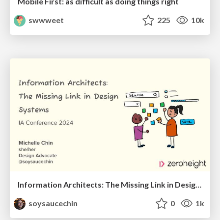
Mobile First: as difficult as doing things right
swwweet
225
10k
Information Architects: The Missing Link in Design Systems
soysaucechin
0
1k