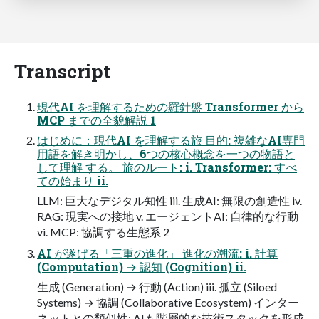
Transcript
現代AI を理解するための羅針盤 Transformer から
MCP までの全貌解説 1
はじめに：現代AI を理解する旅 目的: 複雑なAI専門
用語を解き明かし、6つの核心概念を一つの物語と
して理解 する。 旅のルート: i. Transformer: すべ
ての始まり ii.
LLM: 巨大なデジタル知性 iii. 生成AI: 無限の創造性 iv.
RAG: 現実への接地 v. エージェントAI: 自律的な行動
vi. MCP: 協調する生態系 2
AI が遂げる「三重の進化」 進化の潮流: i. 計算
(Computation) → 認知 (Cognition) ii.
生成 (Generation) → 行動 (Action) iii. 孤立 (Siloed
Systems) → 協調 (Collaborative Ecosystem) インター
ネットとの類似性: AIも階層的な技術スタックを形成