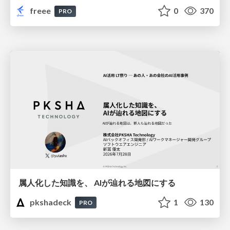
freee
0
370
PRO
属人化した知識を、 AIが辿れる地図にする
pkshadeck
1
130
PRO