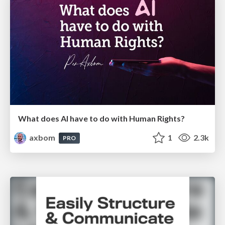
What does AI have to do with Human Rights?
axbom
1
2.3k
PRO