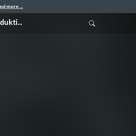
and more …
ukti...