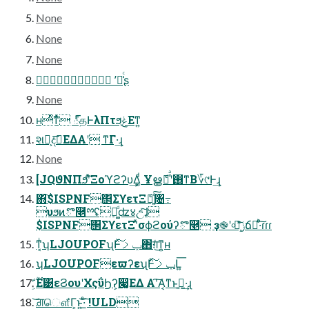
None
None
None
 ʹ૿͑ͨʂ
None
ʜͬͯͳͬͯ ్தͰλΠτϧ͕ݟΕͳ͍
શจ͕දࣔ͞ΕΔΑ͏ʹ ͳΓ·͢ɻ
None
[JQϑΝΠϧʹͯ͠Ξοϓϩʔυ͢Δ͚ͩ Ұൠެ։ͤͣʹ࢖͏ͳΒ؆୯Ͱ͢ɻ
΋͠$ISPNF΢ΣϒετΞެ։͍ͨ͠৔߹
υϧͷొ࿥ྉʢճ͚ͩʣ४උͯ͠ɺ
$ISPNF΢ΣϒετΞʹͯσϕϩούʔొ࿥ ҙ֎ʹ৹͕ࠪݫͯ̎͘͠ճམͪ·ͨ͠ɾɾɾ
ͳ͔ͥʮLJOUPOFʯͰݕࡧͯ͠΋ग़ͯ͜ͳ͍ʜ
ʮLJOUPOFεϖʔεʯͰݕࡧͯ͠Լ͍͞
͕࣌ؒ͋Ε͹εϨουʹΧςΰϦʔ͕෇͚ΕΔ Α͏ʹ͠Α͏͔ͳͱࢥ͍·͢ɻ
͝ਗ਼ௌ͋Γ͕ͱ͏͍͟͝·ͨ͠ !ULD