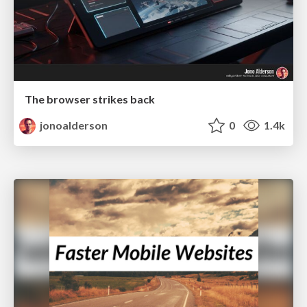
The browser strikes back
jonoalderson
0
1.4k