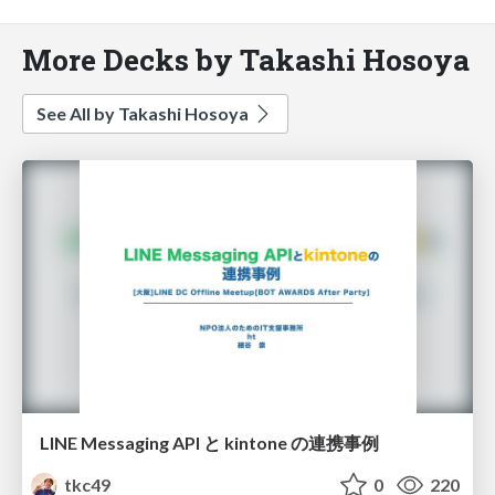
More Decks by Takashi Hosoya
See All by Takashi Hosoya
LINE Messaging API と kintone の連携事例
tkc49
0
220