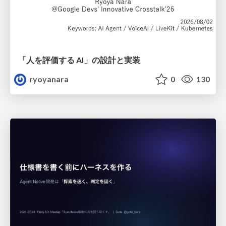
「人を評価する AI」の 設計と実装
ryoyanara
0
130