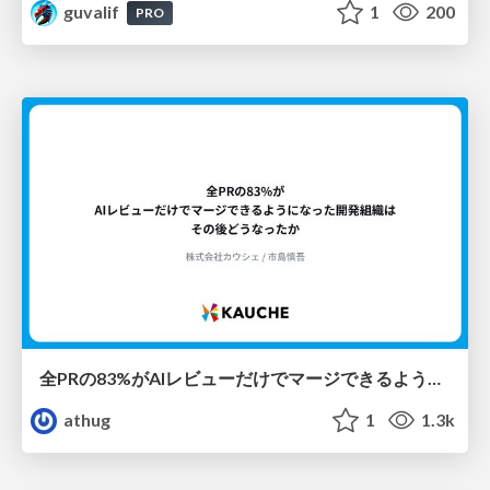
guvalif
1
200
PRO
全PRの83%がAIレビューだけでマージできるようになった開発組織はその後どうなったか
athug
1
1.3k