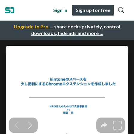
Sign in
Sign up for free
Upgrade to Pro
— share decks privately, control
downloads, hide ads and more …