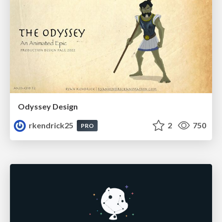
Odyssey Design
rkendrick25
2
750
PRO