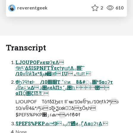
reverentgeek
2
610
Transcript
LJOUPOFͷεϖʔεΛ
গ͠ศརʹ͢Δ$ISPNFΤΫεςϯγϣϯΛ࡞੒͠·ͨ͠
/10๏ਓͷͨΊͷ*5ࢧԉࣄ຿ॴ IU ࡉ୩ɹਸ 
ϑϦʔϥϯεͰ /10΍஍Ҭஂମͷ 8&#੍࡞΍*5αϙʔτ
ڊਓͷݞʹͷΔ ࢓ࣄͷελΠϧ ࣗݾ঺հ ೥݄
αΠϘ΢ζגࣜձࣾެೝ
LJOUPOF ΤόϯδΣϦετ ೝఆ/10๏ਓๅ௩/10ηϯλʔཧࣄ
/10๏ਓ4&*/ཧࣄ ͻΐ͏͝ࢢຽ׆ಈڠٞձӡӦҕһ
$PEFS%PKP੢ٶɾകాνϟϯϐΦϯ
$PEFS%PKPകా!3 ࢠͲ΋ͨͪͷ࡞Γ͍ͨΛαϙʔτ͢Δ 
None