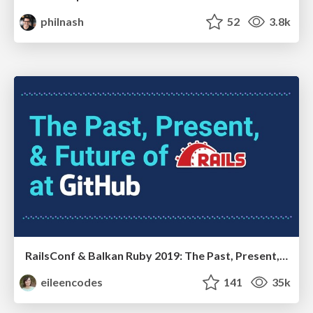
philnash
52
3.8k
RailsConf & Balkan Ruby 2019: The Past, Present, and Future of Rails at GitHub
eileencodes
141
35k