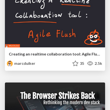
Creating an realtime collaboration tool: Agile Flush - .NET Oxford
marcduiker
35
2.5k