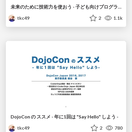
未来のために技術力を使おう - 子ども向けプログラミング道場「CoderDojo」の急成長の理由 -
tkc49
2
1.1k
DojoCon の ススメ - 年に1回は "Say Hello" しよう -
tkc49
2
780