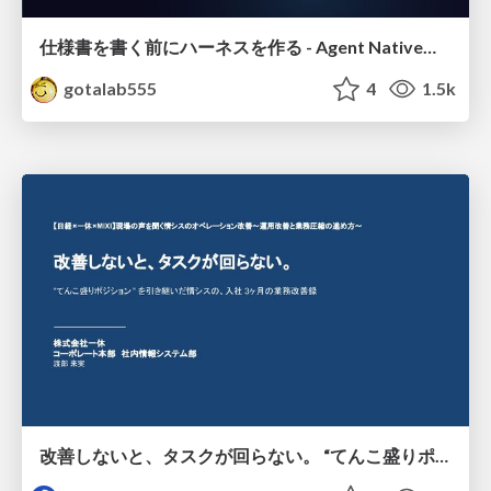
仕様書を書く前にハーネスを作る - Agent Native開発は「探索を速く、判定を固く」
gotalab555
4
1.5k
改善しないと、タスクが回らない。 “てんこ盛りポジション” を引き継いだ情シスの、入社3ヶ月の業務改善録