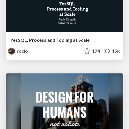
YesSQL, Process and Tooling at Scale
rocio
174
15k