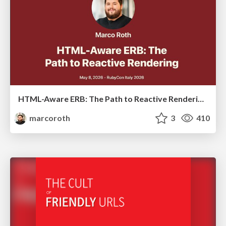
HTML-Aware ERB: The Path to Reactive Rendering @ RubyCon 2026, Rimini, Italy
marcoroth
3
410