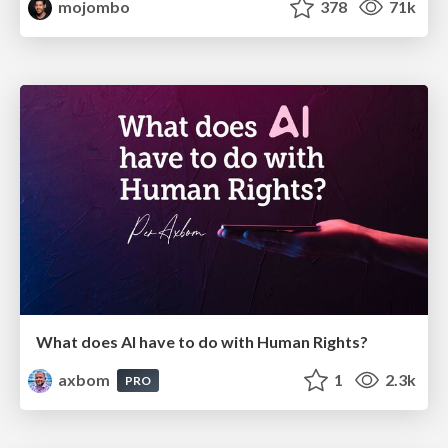
mojombo
378
71k
What does AI have to do with Human Rights?
axbom
1
2.3k
PRO