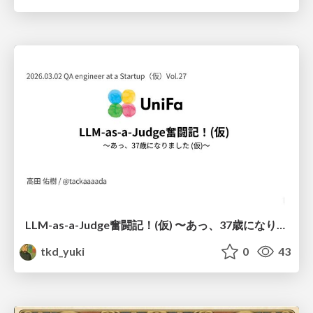
LLM-as-a-Judge奮闘記！(仮) 〜あっ、37歳になりました (仮)〜
tkd_yuki
0
43