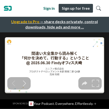
Sign in
Sign up for free
Upgrade to Pro
— share decks privately, control
downloads, hide ads and more …
·
Your Podcast. Everywhere. Effortlessly.
→
SPONSORED