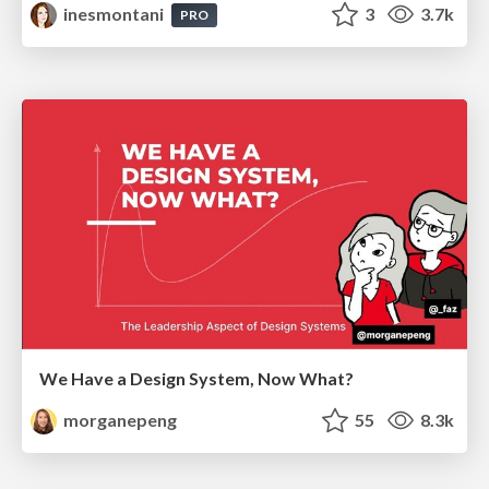
inesmontani
3
3.7k
PRO
We Have a Design System, Now What?
morganepeng
55
8.3k