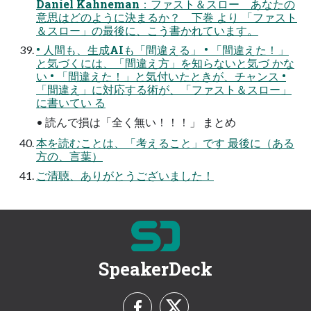
Daniel Kahneman：ファスト＆スロー あなたの
意思はどのように決まるか？ 下巻 より 「ファスト
＆スロー」の最後に、こう書かれています。
• ⼈間も、⽣成AIも「間違える」 • 「間違えた！」
と気づくには、「間違え⽅」を知らないと気づ かな
い • 「間違えた！」と気付いたときが、チャンス •
「間違え」に対応する術が、「ファスト＆スロー」
に書いてい る
• 読んで損は「全く無い！！！」 まとめ
本を読むことは、「考えること」です 最後に（ある
⽅の、⾔葉）
ご清聴、ありがとうございました！
SpeakerDeck