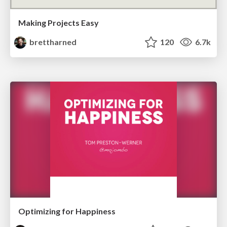
Making Projects Easy
brettharned
120
6.7k
Optimizing for Happiness