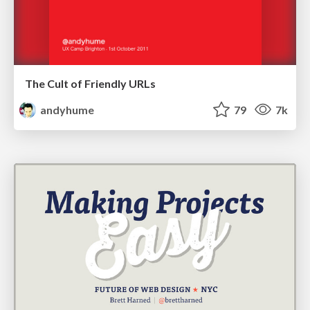
The Cult of Friendly URLs
andyhume
79
7k