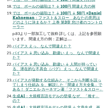
では、ボールの値段は？ ↓ 100円 間違え⽅の例
では、ボールの値段は？ ↓ 100円 ↓ 50円 ※Daniel
Kahneman：ファスト＆スロー あなたの意思は
どのように決まるか？ 上巻 第3章 怠け者のコントロ
ーラー
p.83より⼀部加⼯して抜粋 詳しくは、上記を参照願
います。 間違え⽅の例：正解は......
バイアス えっ、なんで間違えた？
バイアス ↓ 思い込み、勘違い えっ、なんで間違え
た？
バイアス ↓ 思い込み、勘違い ↓ ⼈間が持ってい
る、潜在的な不具合（バグ） えっ、なんで間違え
た？
バイアスが発動する仕組みと、そこから判断を誤っ
てしまう仕組み を、解説した「間違え⽅⼤全集」で
ある！ ダニエル‧カーネマン著「ファスト＆スロー」
⽣成AI：⼤規模⾔語モデルの登場 なぜ、「推す」
の？
⽣成AI：⼤規模⾔語モデルの登場 ↓ ⽂章⽣成、画