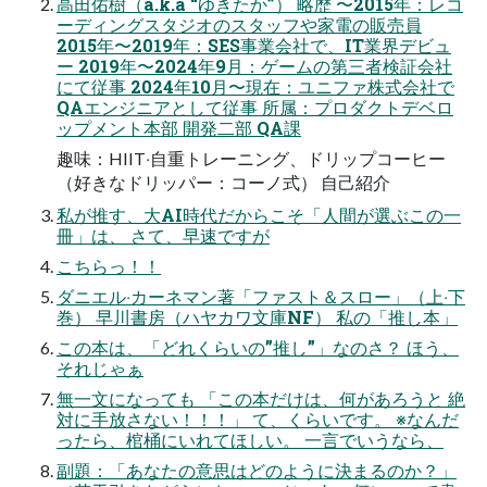
⾼⽥佑樹（a.k.a “ゆきたか”） 略歴 〜2015年：レコ
ーディングスタジオのスタッフや家電の販売員
2015年〜2019年：SES事業会社で、IT業界デビュ
ー 2019年〜2024年9⽉：ゲームの第三者検証会社
にて従事 2024年10⽉〜現在：ユニファ株式会社で
QAエンジニアとして従事 所属：プロダクトデベロ
ップメント本部 開発⼆部 QA課
趣味：HIIT‧⾃重トレーニング、ドリップコーヒー
（好きなドリッパー：コーノ式） ⾃⼰紹介
私が推す、⼤AI時代だからこそ「⼈間が選ぶこの⼀
冊」は、 さて、早速ですが
こちらっ！！
ダニエル‧カーネマン著「ファスト＆スロー」（上‧下
巻） 早川書房（ハヤカワ文庫NF） 私の「推し本」
この本は、「どれくらいの”推し”」なのさ？ ほう、
それじゃぁ
無⼀⽂になっても 「この本だけは、何があろうと 絶
対に⼿放さない！！！」 て、くらいです。 ※なんだ
ったら、棺桶にいれてほしい。 ⼀⾔でいうなら、
副題：「あなたの意思はどのように決まるのか？」