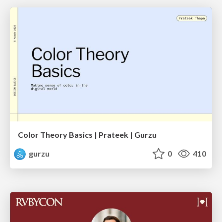
Color Theory Basics | Prateek | Gurzu
gurzu
0
410