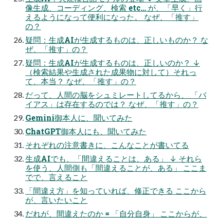
像⽣成、コーディング、検索 etc… が、「早く」⾏
えるようになって便利になった。 なぜ、「推す」
の？
疑問：⽣成AIが⽣成するものは、正しいものか？ な
ぜ、「推す」の？
疑問：⽣成AIが⽣成するものは、正しいのか？ ↓
（検索結果や⽣成された成果物に対して）それっ
て、本当？ なぜ、「推す」の？
だって、⼈間の脳をシュミレートしてるから、 「バ
イアス」は存在するのでは？ なぜ、「推す」の？
Gemini御本⼈に、聞いてみた
ChatGPT御本⼈にも、聞いてみた
それぞれの注意書きに、こんなことが書いてる
⽣成AIでも、「間違えることは、ある」 ↓ それら
を使う、⼈間側も「間違えることが、ある」 ここま
でで、⾔えること
「間違え⽅」を知っていれば、修正できる ここから
が、⾔いたいこと
だれが、間違えたのか = 「⾃分⾃⾝」 ここからが、