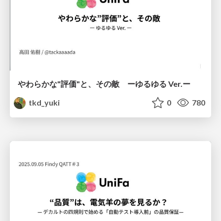
やわらかな"評価"と、その敵 ーゆるゆる Ver.ー
tkd_yuki
0
780