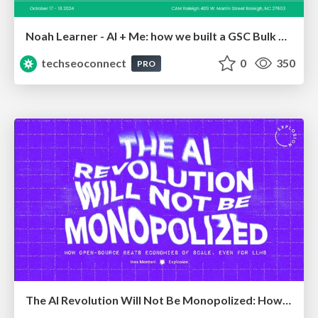
Noah Learner - AI + Me: how we built a GSC Bulk Export data pipeline
techseoconnect
0
350
PRO
The AI Revolution Will Not Be Monopolized: How open-source beats economies of scale, even for LLMs