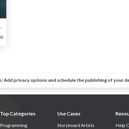
 Wann lohnt sich welcher Architekturansatz?
0
o:
Add privacy options and schedule the publishing of your d
Top Categories
Use Cases
Resou
Programming
Storyboard Artists
Help C