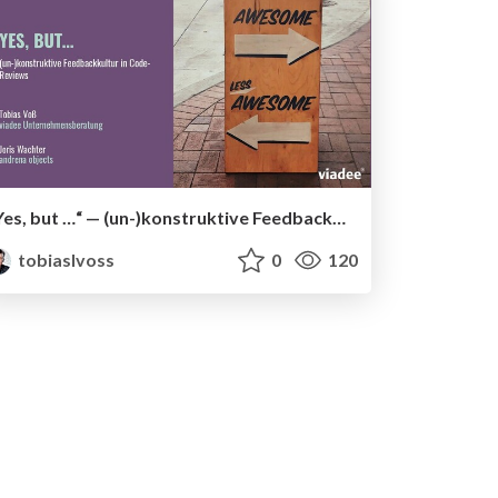
Yes, but …“ — (un-)konstruktive Feedbackkultur in Code Reviews
tobiaslvoss
0
120