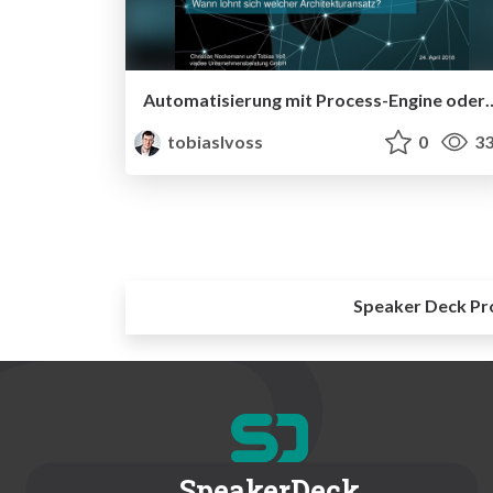
Automatisierung mit Process-Engine oder Batchverarbeitung –
tobiaslvoss
0
33
Speaker Deck Pr
SpeakerDeck