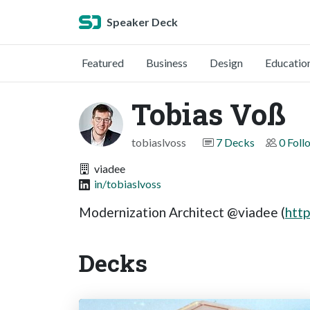
Speaker Deck
Featured
Business
Design
Educatio
Tobias Voß
tobiaslvoss
7 Decks
0 Foll
viadee
in/tobiaslvoss
Modernization Architect @viadee (
htt
Decks