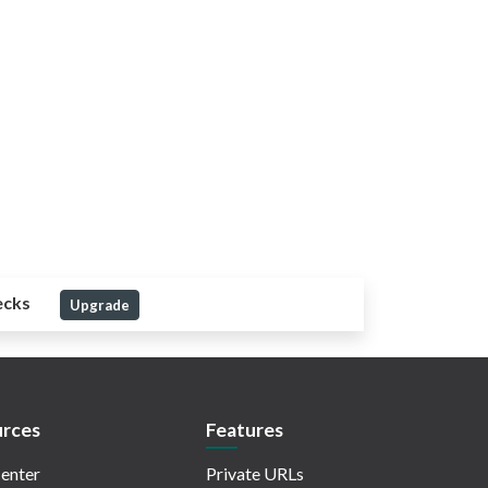
ecks
Upgrade
rces
Features
enter
Private URLs