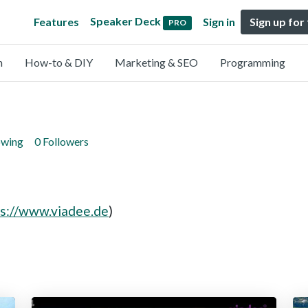
Speaker Deck
Features
Sign in
Sign up for
PRO
n
How-to & DIY
Marketing & SEO
Programming
owing
0 Followers
ps://www.viadee.de
)