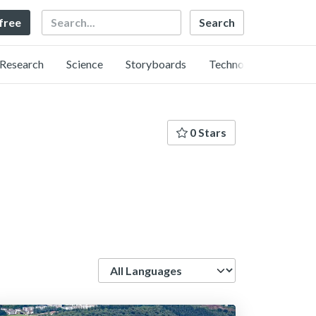
Search
 free
Research
Science
Storyboards
Technology
0 Stars
Language