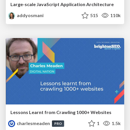
Large-scale JavaScript Application Architecture
addyosmani
515
110k
Lessons Learnt from Crawling 1000+ Websites
charlesmeaden
1
1.5k
PRO