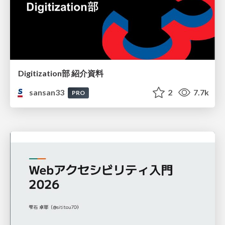
Digitization部 紹介資料
sansan33
2
7.7k
PRO