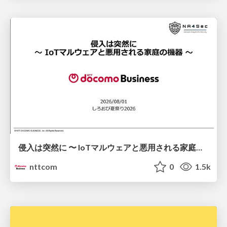
侵入は突然に 〜 IoTマルウェアと悪用される家庭の機器 ～ / When Intrusion Strikes: IoT Malware and the Abuse of Home Devices
nttcom
0
1.5k