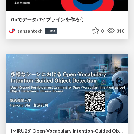
Goでデータパイプラインを作ろう
sansantech
0
310
PRO
[MIRU26] Open-Vocabulary Intention-Guided Object Detection in Diverse Scenes