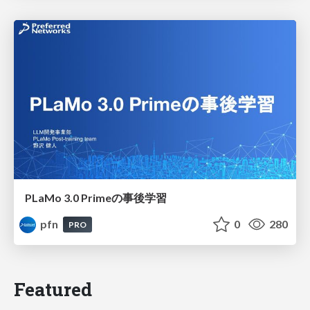
PLaMo 3.0 Primeの事後学習
pfn
0
280
PRO
Featured