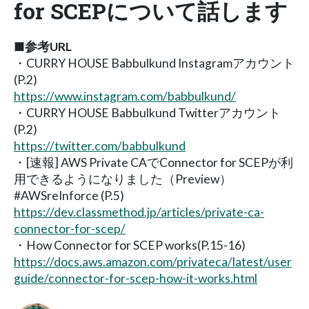
for SCEPについて話します
■参考URL
・CURRY HOUSE Babbulkund Instagramアカウント
(P.2)
https://www.instagram.com/babbulkund/
・CURRY HOUSE Babbulkund Twitterアカウント
(P.2)
https://twitter.com/babbulkund
・[速報] AWS Private CAでConnector for SCEPが利
用できるようになりました（Preview）
#AWSreInforce (P.5)
https://dev.classmethod.jp/articles/private-ca-
connector-for-scep/
・How Connector for SCEP works(P.15-16)
https://docs.aws.amazon.com/privateca/latest/user
guide/connector-for-scep-how-it-works.html