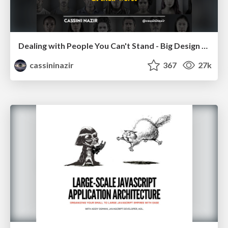
Dealing with People You Can't Stand - Big Design 2015
cassininazir
367
27k