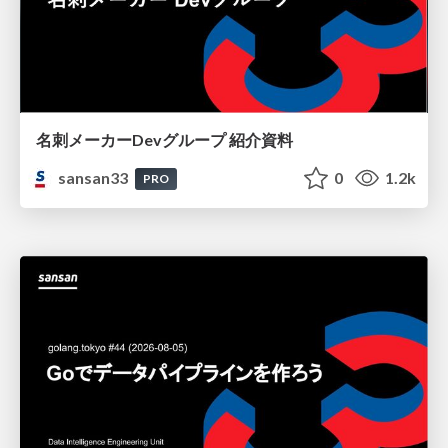
名刺メーカーDevグループ 紹介資料
sansan33
0
1.2k
PRO