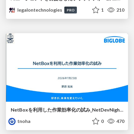
legalontechnologies
1
210
PRO
NetBoxを利用した作業効率化の試み_NetDevNight4
tnoha
0
470