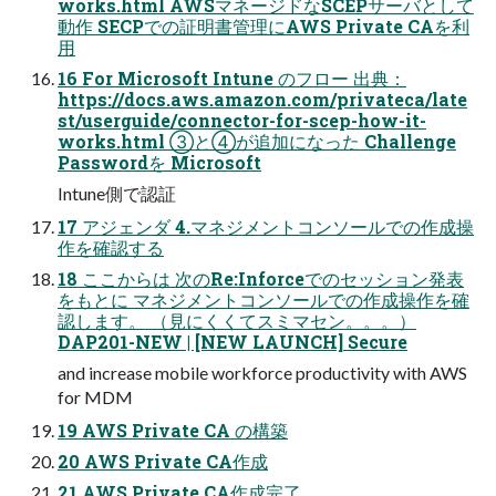
works.html AWSマネージドなSCEPサーバとして
動作 SECPでの証明書管理にAWS Private CAを利
用
16 For Microsoft Intune のフロー 出典：
https://docs.aws.amazon.com/privateca/late
st/userguide/connector-for-scep-how-it-
works.html ③と④が追加になった Challenge
Passwordを Microsoft
Intune側で認証
17 アジェンダ 4.マネジメントコンソールでの作成操
作を確認する
18 ここからは 次のRe:Inforceでのセッション発表
をもとに マネジメントコンソールでの作成操作を確
認します。 （見にくくてスミマセン。。。）
DAP201-NEW | [NEW LAUNCH] Secure
and increase mobile workforce productivity with AWS
for MDM
19 AWS Private CA の構築
20 AWS Private CA作成
21 AWS Private CA作成完了