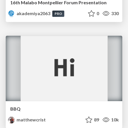
16th Malabo Montpellier Forum Presentation
akademiya2063
0
330
PRO
BBQ
matthewcrist
89
10k