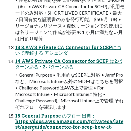
（※） ▪ AWS Private CA Connector for SCEPは汎用モ
ードのみ対応 ◦ SHORT LIVED CERTIFICATE ▪ 最大
7 日間有効な証明書のみを発行可能。$50/月（※) •
リージョナルリソース ◦ 複数リージョンでの使用に
は各リージョンで作成が必要 ※: 1 か月に満たない月
は日割り精算
13 3.AWS Private CA Connector for SCEPにつ
いて理解する アジェンダ
14 AWS Private CA Connector for SCEP は2パ
ターンある • 2パターンある
◦ General Purpose ▪ 汎用的なSCEPに対応 • Jamf Pro
など、Microsoft Intune以外のMDMはこちらを選択
▪ Challenge PasswordはAWS上で管理 ◦ For
Microsoft Intune ▪ Microsoft Intuneに特化 ▪
Challenge PasswordはMicrosoft Intune上で管理 それ
ぞれフローを確認します
15 General Purpose のフロー 出典：
https://docs.aws.amazon.com/privateca/late
st/userguide/connector-for-scep-how-it-