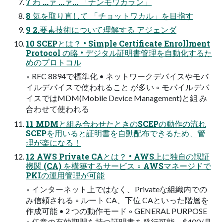
7 わ ...ァ ...ァ... 「ナンモワカラン」
8 気を取り直して 「チョットワカル」を目指す
9 2.要素技術について理解する アジェンダ
10 SCEPとは？ • Simple Certificate Enrollment
Protocol の略 • デジタル証明書管理を自動化するた
めのプロトコル
◦ RFC 8894で標準化 • ネットワークデバイスやモバ
イルデバイスで使われること が多い ◦ モバイルデバ
イスではMDM(Mobile Device Management)と組 み
合わせて使われる
11 MDMと組み合わせたときのSCEPの動作の流れ
SCEPを用いると証明書を自動配布できるため、管
理が楽になる！
12 AWS Private CAとは？ • AWS上に独自の認証
機関 (CA) を構築するサービス ◦ AWSマネージドで
PKIの運用管理が可能
◦ インターネット上ではなく、Privateな組織内での
み信頼される ◦ ルート CA、下位 CAといった階層を
作成可能 • 2 つの動作モード ◦ GENERAL PURPOSE
▪ 任意の有効期間を持つ証明書を発行可能。$400/月