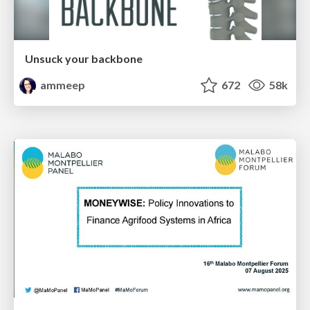
Unsuck your backbone
ammeep
672
58k