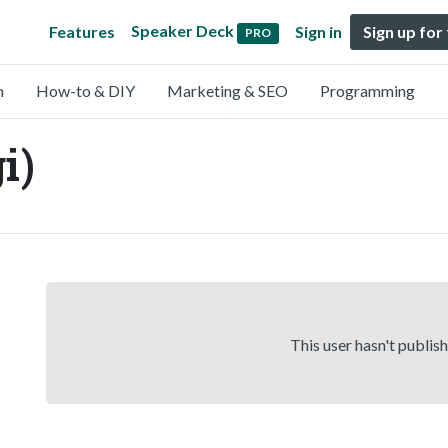
Speaker Deck
Features
Sign in
Sign up for
PRO
n
How-to & DIY
Marketing & SEO
Programming
i)
This user hasn't publis