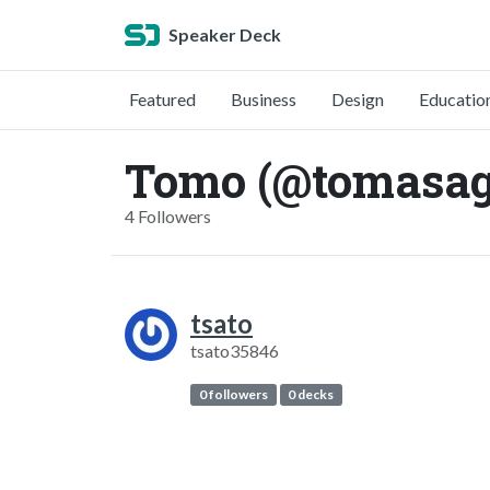
Speaker Deck
Featured
Business
Design
Educatio
Tomo (@tomasag
4 Followers
tsato
tsato35846
0 followers
0 decks