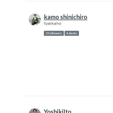
kamo shinichiro
tyankamo
3 followers
4 decks
YoshikiIto