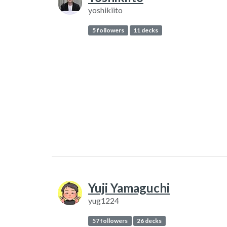
yoshikiito
5 followers
11 decks
Yuji Yamaguchi
yug1224
57 followers
26 decks