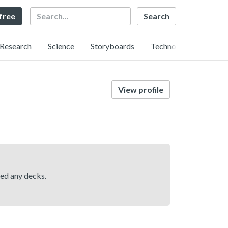
Search
 free
Research
Science
Storyboards
Technology
View profile
hed any decks.