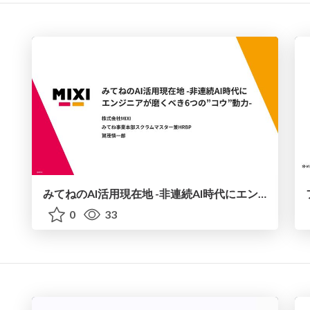
みてねのAI活用現在地 -非連続AI時代にエンジニアが磨くべき6つの”コウ”動力-
0
33