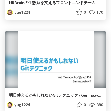
HRBrainの生態系を支えるフロントエンドチームの取り組み / 2023-06-22-AwEngineerMeetup
yug1224
0
170
明日使えるかもしれないGitテクニック / Gunma.web#47
yug1224
0
380