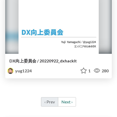
DX向上委員会 / 20220922_dxhacklt
yug1224
1
280
‹ Prev
Next ›