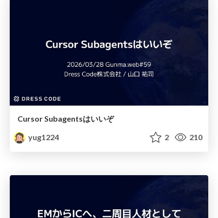
Cursor Subagentsはいいぞ
yug1224
2
210