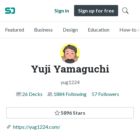
Sign in
Sign up for free
Featured
Business
Design
Education
How-to &
Yuji Yamaguchi
yug1224
26 Decks
1884 Following
57 Followers
5896 Stars
https://yug1224.com/