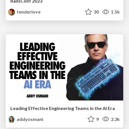
RailsConf 2023
tenderlove
30
1.5k
Leading Effective Engineering Teams in the AI Era
addyosmani
9
2.2k