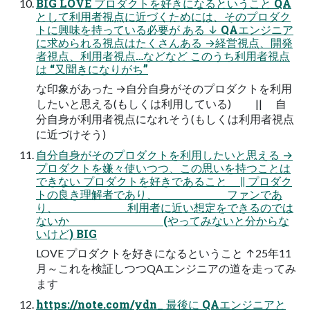
BIG LOVE プロダクトを好きになるということ QA
として利用者視点に近づくためには、そのプロダク
トに興味を持っている必要が ある ↓ QAエンジニア
に求められる視点はたくさんある →経営視点、開発
者視点、利用者視点…などなど このうち利用者視点
は “又聞きになりがち”
な印象があった →自分自身がそのプロダクトを利用
したいと思える(もしくは利用している) || 自
分自身が利用者視点になれそう(もしくは利用者視点
に近づけそう)
自分自身がそのプロダクトを利用したいと思える →
プロダクトを嫌々使いつつ、この思いを持つことは
できない プロダクトを好きであること || プロダク
トの良き理解者であり、 ファンであ
り、 利用者に近い想定をできるのでは
ないか (やってみないと分からな
いけど) BIG
LOVE プロダクトを好きになるということ ↑25年11
月～これを検証しつつQAエンジニアの道を走ってみ
ます
https://note.com/ydn_ 最後に QAエンジニアと