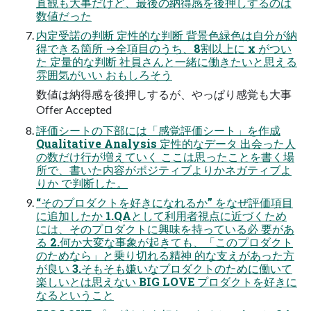
直観も大事だけど、最後の納得感を後押しするのは
数値だった
内定受諾の判断 定性的な判断 背景色緑色は自分が納
得できる箇所 →全項目のうち、8割以上に x がつい
た 定量的な判断 社員さんと一緒に働きたいと思える
雰囲気がいい おもしろそう
数値は納得感を後押しするが、やっぱり感覚も大事
Offer Accepted
評価シートの下部には「感覚評価シート」を作成
Qualitative Analysis 定性的なデータ 出会った人
の数だけ行が増えていく ここは思ったことを書く場
所で、書いた内容がポジティブよりかネガティブよ
りか で判断した。
“そのプロダクトを好きになれるか” をなぜ評価項目
に追加したか 1.QAとして利用者視点に近づくため
には、そのプロダクトに興味を持っている必 要があ
る 2.何か大変な事象が起きても、「このプロダクト
のためなら」と乗り切れる精神 的な支えがあった方
が良い 3.そもそも嫌いなプロダクトのために働いて
楽しいとは思えない BIG LOVE プロダクトを好きに
なるということ