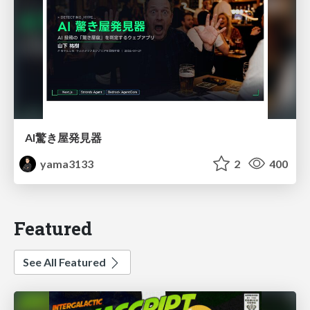
AI驚き屋発見器
yama3133
2
400
Featured
See All Featured