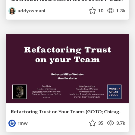
addyosmani
10
1.3k
Refactoring Trust on Your Teams (GOTO; Chicago 2020)
rmw
35
3.7k