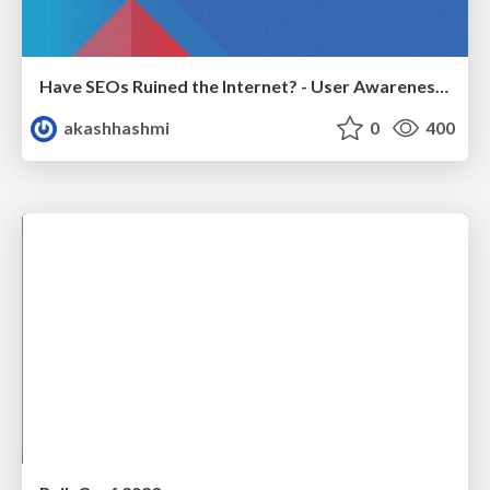
Have SEOs Ruined the Internet? - User Awareness of SEO in 2025
akashhashmi
0
400