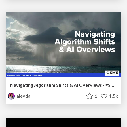
Navigating Algorithm Shifts & AI Overviews - #SMXNext
aleyda
1
1.5k