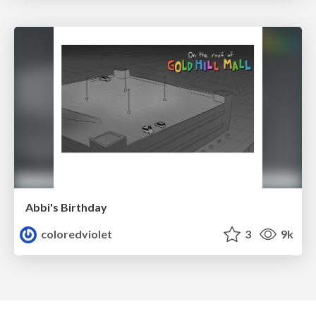
Abbi's Birthday
coloredviolet
3
9k