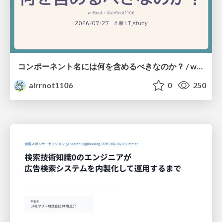
コンポーネント名には何を含めるべきなのか？ / what-should-be-included-in-component-names
airrnot1106
0
250