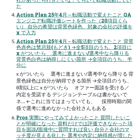
た
Action Plan 25年4月～転職活動で変えたこと QA
エンジニア転職評価シートを作った（20項目くら
い） 自分の希望は背景色緑色、対象の会社の評価を
x で入力
Action Plan 25年4月～転職活動で変えたこと 背景
色赤色は禁忌肢(もどき) →全5項目のうち、2項目に
x がついたら 選考に進まない/選考中なら降りる
背景色白色は納得しにくい箇所 →全項目のうち、半
分に
x がついたら 選考に進まない/選考中なら降りる 背
景色緑色は自分が納得できる箇所 →全項目のうち、
8割以上に x がついたら オファー面談を受ける／
内定を受諾する デシジョンテーブルは書かないで
ネ… ←これに当てはまっていても、 採用時期の関
係で選考に進めなかった会社さんもある
Pros 実際にやってみてよかったこと 質問したいこ
とが明確になった 資料だけでは評価できなかった項
目を面談/面接中に質問すれば良い 自分と会社のマ
ッチ度が見える化した 選考や内定に納得感が増した