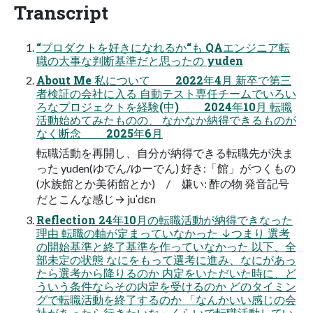
Transcript
“プロダクトを好きになれるか“も QAエンジニア転
職の大事な判断基準だと思ったの yuden
About Me 私について 2022年4月 新卒で第三
者検証の会社に入る 自動テスト専任チームでいろい
ろなプロジェクトを経験(中) 2024年10月 転職
活動始めてみたものの、 なかなか納得できるものが
なく断念 2025年6月
転職活動を再開し、自分が納得できる転職先が決ま
った yuden(ゆでん/ゆーでん) 好き:「館」がつくもの
(水族館とか美術館とか) / 嫌い: 酢の物 発音記号
だとこんな感じ→ juˈdɛn
Reflection 24年10月の転職活動が納得できなった
理由 転職の軸が定まっていなかった ↓つまり 選考
の開始基準と終了基準を作っていなかった 以下、全
部未定の状態 なにをもって選考に進み、なにがあっ
たら選考から降りるのか 内定をいただいた時に、ど
ういう条件ならその内定を受けるのか どのタイミン
グで転職活動を終了するのか 「なんかいい感じの会
社があったら行きたいな」くらいで転職活動してい