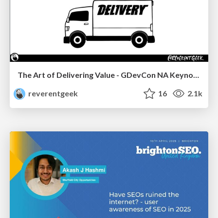
The Art of Delivering Value - GDevCon NA Keynote
reverentgeek
16
2.1k