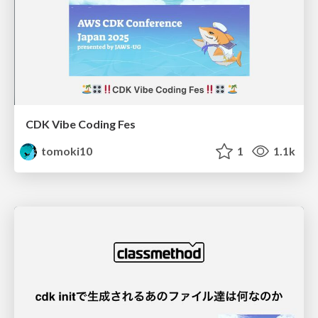
CDK Vibe Coding Fes
tomoki10
1
1.1k