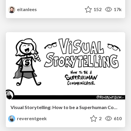
eitanlees
152
17k
Visual Storytelling: How to be a Superhuman Communicator
reverentgeek
2
610