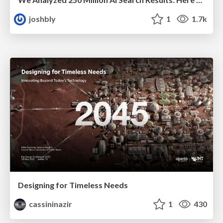
joshbly
1
1.7k
Designing for Timeless Needs
cassininazir
1
430