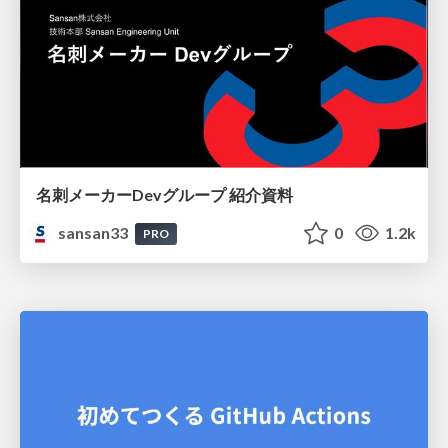
名刺メーカーDevグループ 紹介資料
sansan33
0
1.2k
PRO