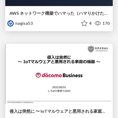
AWS ネットワーク構築でハマった（ハマりかけた） 5選とそこから得た教訓
nagisa53
4
170
侵入は突然に 〜 IoTマルウェアと悪用される家庭の機器 ～ / When Intrusion Strikes: IoT Malware and the Abuse of Home Devices