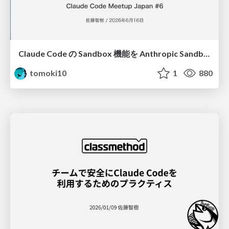
Claude Code の Sandbox 機能を Anthropic Sandbox Runtime(srt) で試そう！/lets-play-anthropic-sandbox-runtime
tomoki10
1
880