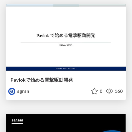
Pavlokで始める電撃駆動開発
sgrsn
0
160