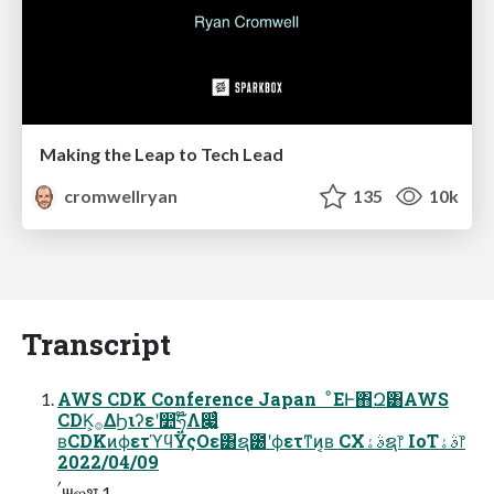
Making the Leap to Tech Lead
cromwellryan
135
10k
Transcript
AWS CDK Conference Japan ͦΕͰ΋Զ͸AWS
CDK͕࡞ΔϦιʔεʹ෺ཧ໊Λ෇͚͍ͨ
ʙCDKͷϕετϓϥΫςΟε͸ຊ౰ʹϕετͳͷ͔ʙ CXࣄۀຊ෦ IoTࣄۀ෦
2022/04/09
ࠤ౻ஐथ 1