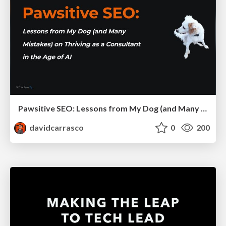
Pawsitive SEO: Lessons from My Dog (and Many Mistakes) on Thriving as a Consultant in the Age of AI
davidcarrasco
0
200