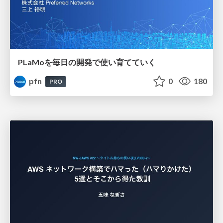
PLaMoを毎日の開発で使い育てていく
pfn
0
180
PRO