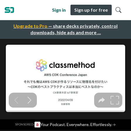
Sign in
Sign up for free
Upgrade to Pro
— share decks privately, control
downloads, hide ads and more …
·
Your Podcast. Everywhere. Effortlessly.
→
SPONSORED