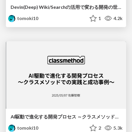
Devin(Deep) Wiki/Searchの活用で変わる開発の世界観/devin-wiki-search-impact
tomoki10
1
4.2k
AI駆動で進化する開発プロセス ～クラスメソッドでの実践と成功事例～ / aidd-in-classmethod
tomoki10
2
5.3k