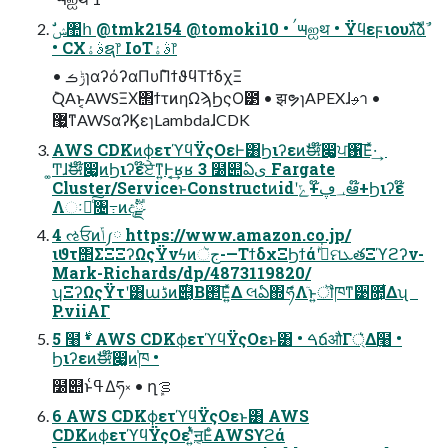
• CXࣄۀຊ෦ IoTࣄۀ෦
• ݱࡏɿαʔόʔαΠυ݉ΠϯϑϥΤϯδχΞ
݉QAͱ͔AWSΞΧ΢ϯτͷηΩϡϦςΟ౳ • झຯɿAPEXɺࢄา •
޷͖ͳAWSαʔϏεɿLambdaɺCDK
AWS CDKͷϕετϓϥΫςΟεͰ͸Ϧιʔεͷࣗಈ໊෇͚͕ਪ঑͞Εͯ·͢
͚Ͳɺࣗಈ໊෇͚ͷϦιʔε໊ਏ͘ͳ͍Ͱ͔͢ʁʁ 3 ໰୊ఏى Fargate
Cluster/ServiceͱConstructͷidʹ؀ڥ໊+ݻఆ໊+Ϧιʔε໊
Λઃఆͨ͠৔߹ͷදࣔྫ
4 ઌਓͷݴ༿ https://www.amazon.co.jp/
ιϑτ΢ΣΞΞʔΩςΫνϟͷجૅ-—ΤϯδχΞϦϯάʹجͮ͘ମܥతΞϓϩʔν-
Mark-Richards/dp/4873119820/
ʮΞʔΩςΫτʹ͸աڈͷ࣌୅͔Β࢒͞Ε͍ͯΔ લఏ΍ެཧΛٙ͏ͱ͍͏ॏཁͳ੹೚͕͋Δʯ
P.viiΑΓ
5 ໨࣍ • AWS CDKϕετϓϥΫςΟεͱ͸ • ࠓճऔΓ্͛Δ߲໨ •
Ϧιʔεͷࣗಈ໊෇͚ͷ֓ཁ •
໰୊ͱߟ͑Δཧ༝ • ղܾࡦ
6 AWS CDKϕετϓϥΫςΟεͱ͸ AWS
CDKͷϕετϓϥΫςΟεʹ͍ͭͯॻ͔ΕͨAWSϒϩά