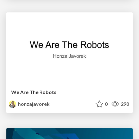
We Are The Robots
honzajavorek
0
290