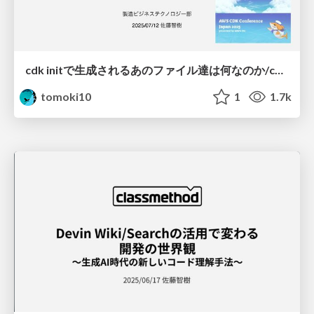
cdk initで生成されるあのファイル達は何なのか/cdk-init-generated-files
tomoki10
1
1.7k