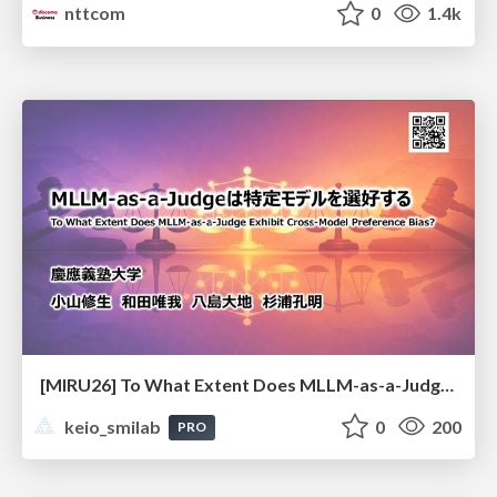
nttcom
0
1.4k
[MIRU26] To What Extent Does MLLM-as-a-Judge Exhibit Cross-Model Preference Bias?
keio_smilab
0
200
PRO