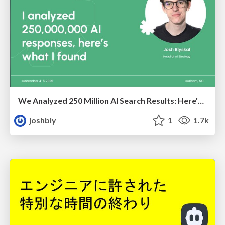
We Analyzed 250 Million AI Search Results: Here's What I Found
joshbly
1
1.7k