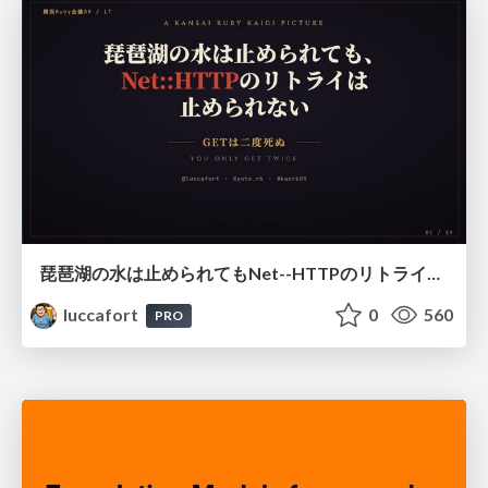
琵琶湖の水は止められてもNet--HTTPのリトライは止められない / You might be able to stop the water flow of Lake Biwa but you can't stop Net::HTTP retries
luccafort
0
560
PRO