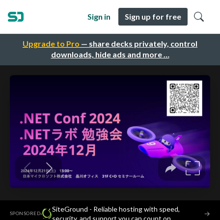
Sign in
Sign up for free
Upgrade to Pro
— share decks privately, control
downloads, hide ads and more …
SiteGround - Reliable hosting with speed,
·
→
SPONSORED
security, and support you can count on.