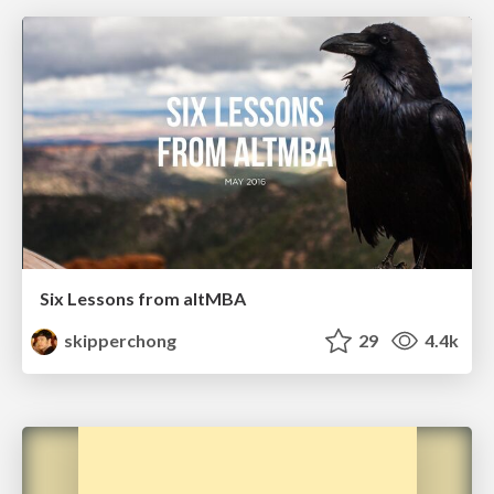
Six Lessons from altMBA
skipperchong
29
4.4k