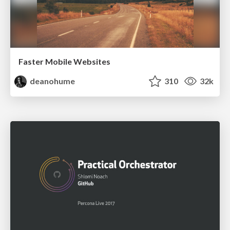
Faster Mobile Websites
deanohume
310
32k