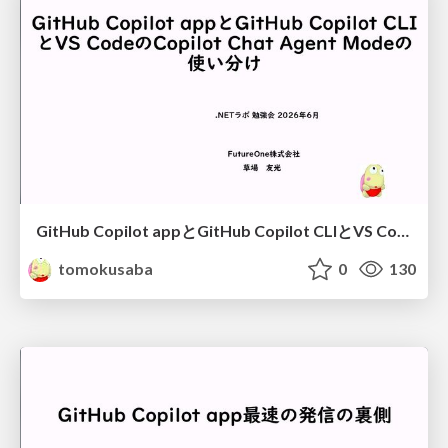
GitHub Copilot appとGitHub Copilot CLIとVS CodeのCopilot Chat Agent Modeの使い分け
tomokusaba
0
130