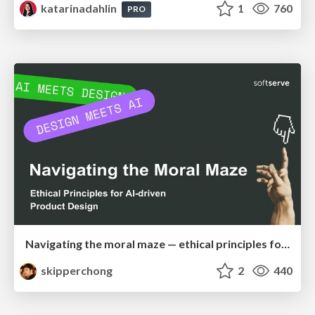
katarinadahlin
1
760
PRO
Navigating the moral maze — ethical principles for Al-driven product design
skipperchong
2
440