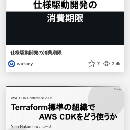
仕様駆動開発の消費期限
watany
7
3.4k