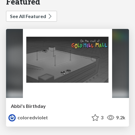
Featured
See All Featured
Abbi's Birthday
coloredviolet
3
9.2k