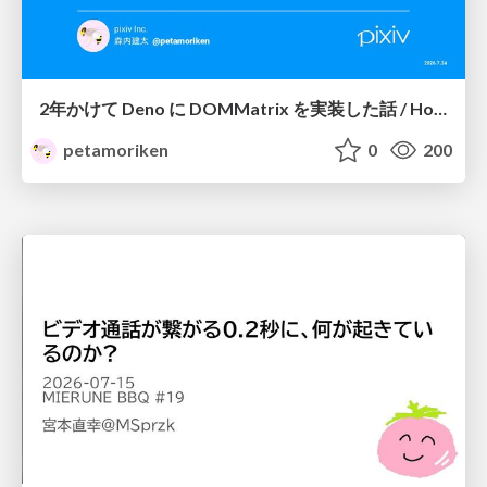
2年かけて Deno に DOMMatrix を実装した話 / How I implemented DOMMatrix in Deno over two years
petamoriken
0
200