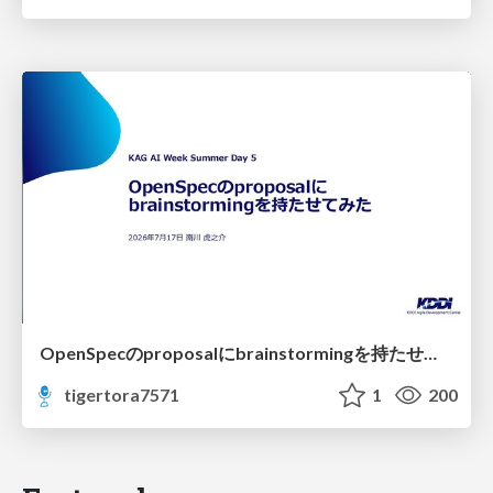
OpenSpecのproposalにbrainstormingを持たせてみた
tigertora7571
1
200