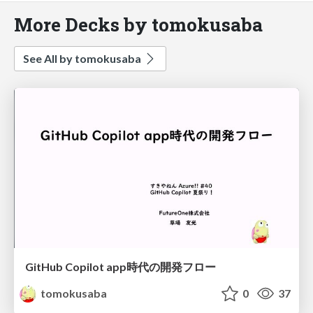
More Decks by tomokusaba
See All by tomokusaba
GitHub Copilot app時代の開発フロー
tomokusaba
0
37