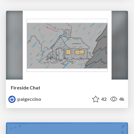
Fireside Chat
paigeccino
42
4k