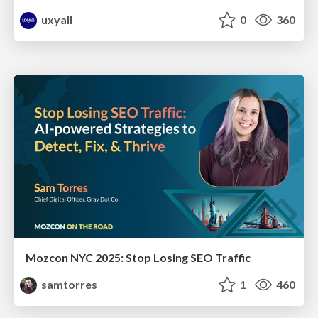
uxyall
0
360
Mozcon NYC 2025: Stop Losing SEO Traffic
samtorres
1
460