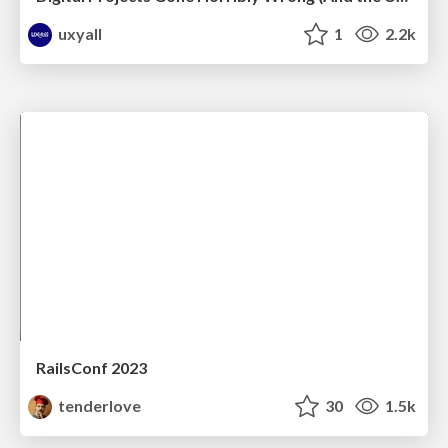
uxyall
1
2.2k
RailsConf 2023
tenderlove
30
1.5k