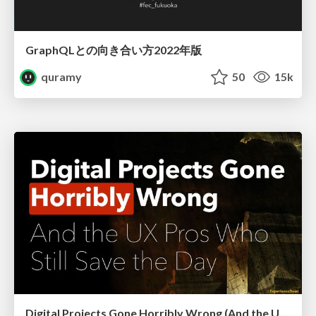
GraphQLとの向き合い方2022年版
quramy
50
15k
Digital Projects Gone Horribly Wrong (And the UX Pros Who Still Save the Day) - Dean Schuster