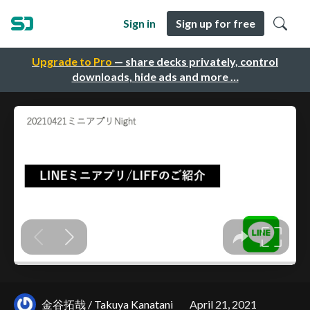
Sign in
Sign up for free
Upgrade to Pro
— share decks privately, control
downloads, hide ads and more …
金谷拓哉 / Takuya Kanatani
April 21, 2021