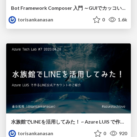
Bot Framework Composer 入門 ～GUIでカッコいいLINE Botを作る～ /azuretechlove#8
torisankanasan
0
1.6k
水族館でLINEを活用してみた！ ~ Azure LUIS で作るLINE公式アカウントのご紹介 ~ /AzureTechLab#7
torisankanasan
0
920