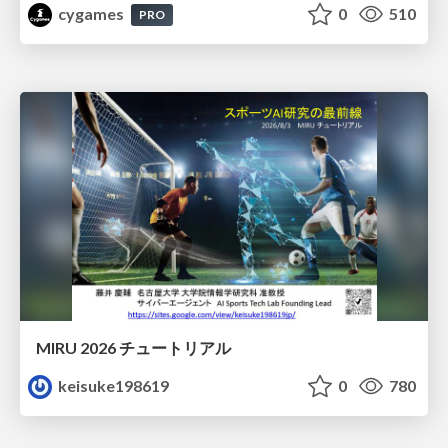
cygames
0
510
PRO
MIRU 2026 チュートリアル
keisuke198619
0
780