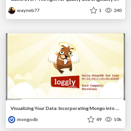
wayneb77
1
240
Visualizing Your Data: Incorporating Mongo into Loggly Infrastructure
mongodb
49
10k