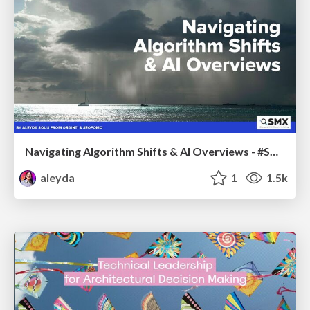
Navigating Algorithm Shifts & AI Overviews - #SMXNext
aleyda
1
1.5k