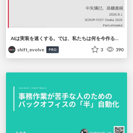
AIは実装を速くする。では、私たちは何を今作るべきか？－立場を越えてリリースに向き合ったチーム開発の実践 / 20260801 Hiromi Nakaya and Naoki Takahashi
shift_evolve
3
390
PRO