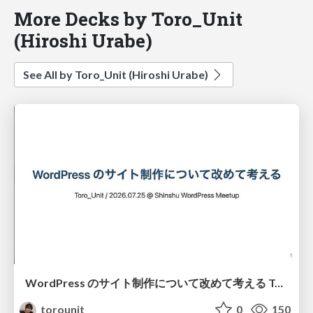
More Decks by Toro_Unit
(Hiroshi Urabe)
See All by Toro_Unit (Hiroshi Urabe)
WordPress のサイト制作について改めて考える Toro_Unit / 2026.07.25 @ Shinshu WordPress Meetup
torounit
0
150