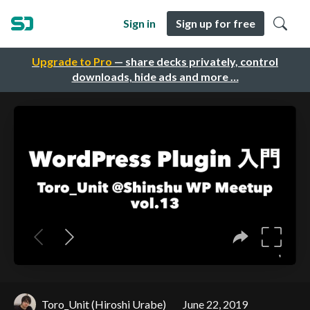
Sign in
Sign up for free
Upgrade to Pro
— share decks privately, control
downloads, hide ads and more …
Toro_Unit (Hiroshi Urabe)
June 22, 2019