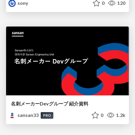
sony
0
120
名刺メーカーDevグループ 紹介資料
sansan33
0
1.2k
PRO