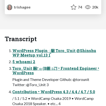
trishagee
74
20k
Transcript
WordPress Plugin ೖ໳ Toro_Unit @Shinshu
WP Meetup vol.13 1
$ whoami 2
Toro_Unit ઎෦ ߛ (͏Β΂ ͻΖ͠) • Frontend Engineer •
WordPress
Plugin and Theme Developer Github: @torounit
Twitter: @Toro_Unit 3
Contribution • WordPress 4.3 / 4.4 / 4.7 / 5.0
/ 5.1 / 5.2 • WordCamp Osaka 2019 • WordCamp
Osaka 2018 Speaker. • etc... 4