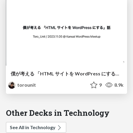
僕が考える 「HTML サイトを WordPress にする」話 / 2023-11-05 Kansai WordPress Meetup
torounit
9
8.9k
Other Decks in Technology
See All in Technology