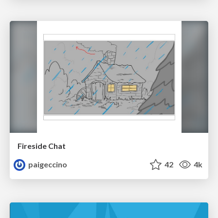
Fireside Chat
paigeccino
42
4k