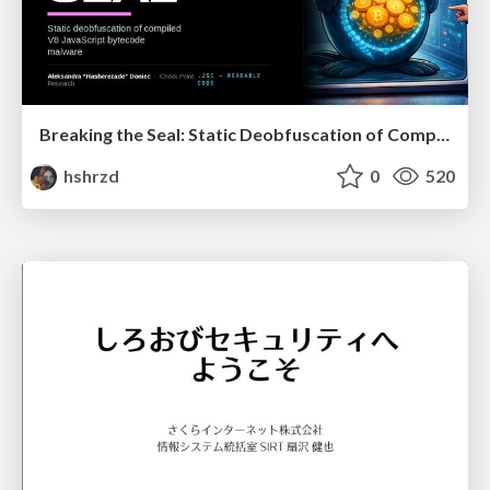
Breaking the Seal: Static Deobfuscation of Compiled V8 JavaScript Bytecode Malware
hshrzd
0
520