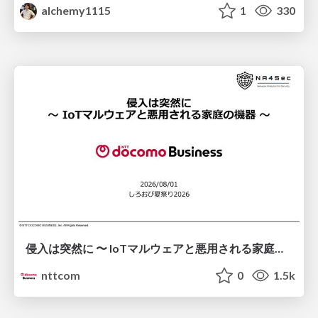
alchemy1115
1
330
侵入は突然に 〜 IoTマルウェアと悪用される家庭の機器 ～ / When Intrusion Strikes: IoT Malware and the Abuse of Home Devices
nttcom
0
1.5k