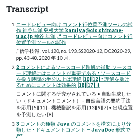
Transcript
コードレビュー向け コメント行位置予測ツールの試
作 神谷年洋 島根大学
kamiya@cis.shimane-
u.ac.jp
神谷 年洋 , “ コードレビュー向けコメント行
位置予測ツールの試作
,” 信学技報 , vol. 120, no. 193, SS2020-12, DC2020-29,
pp. 43-48, 2020 年 10 月 .
2 コメントによるソースコード理解の補助 ソースコ
ード理解にはコメントが重要である • ソースコード
を扱う時間の半分以上は理解 [10][12] • 理解を助け
るためにコメントは効果的 [18][17] ⬇
コメントに関する研究がされている • 自動生成した
い（ドキュメントコメント） – 自然言語の要約手法
を応用 [5][11] – 機械翻訳を応用 [13][9][7] • 出現位置
を予測したい [8]
3 コメントの種類 Java のコメントを構文により分
類した • ドキュメントコメント – JavaDoc 形式で
/**