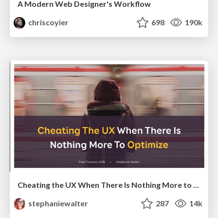
A Modern Web Designer's Workflow
chriscoyier
698
190k
Cheating the UX When There Is Nothing More to Optimize - PixelPioneers
stephaniewalter
287
14k