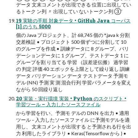
データ 文末コメントが出現できる 位置に出現してい
るトーク ン列 〃 出現してい ないトークン列 ③’
19 実験の手順 対象データ • GitHub Java コーパス
[1] のうち 5000
個の Java プロジェクト、計 68,745 個の *.java k 分割
交差検証 • プロジェクト 500 個ずつに分割して 10
のグループを作成 • 訓練データに 8 グループ、バリ
デーションデータに 1 グループ、テストデータ 1 に
グループを割 り当てる 学習 （誤差逆伝搬） 過学習
の 判定 評価 40 エポックを上限として繰り返し 訓練
データ バリデーション データ テストデータ 予測モ
デル (NN) 予測 実 測 混合行列 学習パラメータを変え
ながら 50 回繰り返し
20 実装・実行環境 実装 • Python のスクリプト •
学習ツール – 入力したソースファイル
から学習を行い、予測モ デルの DNN を出力 • 適用
ツール – 入力したソースファイル に予測モデルを適
用し、 文末コメントが出現する と予測される行を出
力 利用したライブラリ • Keras(Tensorflow から ) •