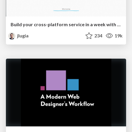
Build your cross-platform service in a week with App Engine
jlugia
234
19k