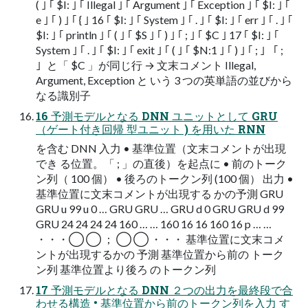
( ｣ ｢ $I: ｣ ｢ Illegal ｣ ｢ Argument ｣ ｢ Exception ｣ ｢ $I: ｣ ｢
e ｣ ｢ ) ｣ ｢ { ｣ 16 ｢ $I: ｣ ｢ System ｣ ｢ . ｣ ｢ $I: ｣ ｢ err ｣ ｢ . ｣ ｢
$I: ｣ ｢ println ｣ ｢ ( ｣ ｢ $S ｣ ｢ ) ｣ ｢ ; ｣ ｢ $C ｣ 17 ｢ $I: ｣ ｢
System ｣ ｢ . ｣ ｢ $I: ｣ ｢ exit ｣ ｢ ( ｣ ｢ $N:1 ｣ ｢ ) ｣ ｢ ; ｣ 「 ;
」と「 $C 」が同じ行 → 文末コメント Illegal,
Argument, Exception と いう 3 つの英単語の並びから
なる識別子
16 予測モデルとなる DNN ユニットとして GRU
（ゲート付き回帰 型ユニット ) を用いた RNN
を含む DNN 入力 • 基準位置（文末コメントが出現
でき る位置。「 ; 」の直後）を起点に • 前のトーク
ン列（ 100 個） • 後ろのトークン列 (100 個） 出力 •
基準位置に文末コメントが出現する かの予測 GRU
GRU u 99 u 0 … GRU GRU … GRU d 0 GRU GRU d 99
GRU 24 24 24 24 160 … … 160 16 16 160 16 p … …
・・・◯ ◯ ； ◯ ◯ ・・・ 基準位置に文末コメ
ントが出現するかの 予測 基準位置から前の トーク
ン列 基準位置より後ろ のトークン列
17 予測モデルとなる DNN ２つの出力を最終段で合
わせる構造 • 基準位置から前のトークン列を入力 す