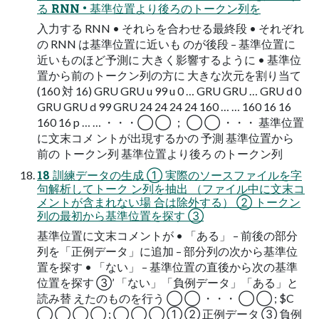
る RNN • 基準位置より後ろのトークン列を
入力する RNN • それらを合わせる最終段 • それぞれ
の RNN は基準位置に近いも のが後段 – 基準位置に
近いものほど予測に 大きく影響するように • 基準位
置から前のトークン列の方に 大きな次元を割り当て
(160 対 16) GRU GRU u 99 u 0 … GRU GRU … GRU d 0
GRU GRU d 99 GRU 24 24 24 24 160 … … 160 16 16
160 16 p … … ・・・◯ ◯ ； ◯ ◯ ・・・ 基準位置
に文末コメ ントが出現するかの 予測 基準位置から
前の トークン列 基準位置より後ろ のトークン列
18 訓練データの生成 ① 実際のソースファイルを字
句解析してトーク ン列を抽出 （ファイル中に文末コ
メントが含まれない場 合は除外する） ② トークン
列の最初から基準位置を探す ③
基準位置に文末コメントが • 「ある」 – 前後の部分
列を「正例データ」に追加 – 部分列の次から基準位
置を探す • 「ない」 – 基準位置の直後から次の基準
位置を探す ③’ 「ない」「負例データ」「ある」と
読み替 えたのものを行う ◯ ◯ ・・・ ◯ ◯ ; $C
◯ ◯ ◯ ◯ ; ◯ ◯ ◯ ① ② 正例データ ③ 負例