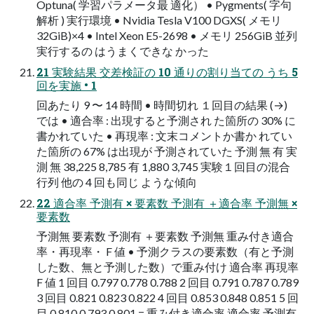
Optuna( 学習パラメータ最 適化） • Pygments( 字句
解析 ) 実行環境 • Nvidia Tesla V100 DGXS( メモリ
32GiB)×4 • Intel Xeon E5-2698 • メモリ 256GiB 並列
実行するの はうまくできな かった
21 実験結果 交差検証の 10 通りの割り当ての うち 5
回を実施 • 1
回あたり 9 〜 14 時間 • 時間切れ １回目の結果 (→)
では • 適合率 : 出現すると予測され た箇所の 30% に
書かれていた • 再現率 : 文末コメントか書か れてい
た箇所の 67% は出現が 予測されていた 予測 無 有 実
測 無 38,225 8,785 有 1,880 3,745 実験１回目の混合
行列 他の 4 回も同じ ような傾向
22 適合率 予測有 × 要素数 予測有 ＋適合率 予測無 ×
要素数
予測無 要素数 予測有 ＋要素数 予測無 重み付き適合
率・再現率・ F 値 • 予測クラスの要素数（有と予測
した数、無と予測した数）で重み付け 適合率 再現率
F 値 1 回目 0.797 0.778 0.788 2 回目 0.791 0.787 0.789
3 回目 0.821 0.823 0.822 4 回目 0.853 0.848 0.851 5 回
目 0.810 0.793 0.801 = 重み付き適合率 適合率 予測有