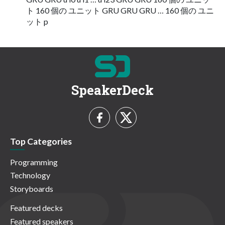
ト 160 個の ユニット GRU GRU GRU … 160 個の ユニ
ット p
SpeakerDeck
Top Categories
Programming
Technology
Storyboards
Featured decks
Featured speakers