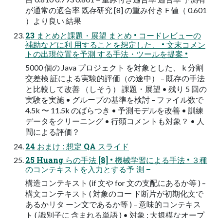
が通常の適合率 既存研究 [8] の重み付き F 値（ 0.601
）より良い 結果
23 まとめと課題・展望 まとめ • コードレビューの
補助などに利 用することを想定した、 • 文末コメン
トの出現位置を予測 する手法・ツールを提案 •
5000 個の Java プロジェクト を対象とした、 k 分割
交差検 証による実験的評価（の途中） – 既存の手法
と比較して改善 （しそう） 課題・展望 • 残り 5 回の
実験を実施 • グループの基準を検討 – ファイル数で
4.5k 〜 11.5k のばらつき • 予測モデルを改善 • 訓練
データをクリーニング • 行頭コメントも対象？ • 人
間による評価？
24 おまけ : 想定 QA スライド
25 Huang らの手法 [8] • 機械学習による手法 • ３種
のコンテキストを入力とする予 測 –
構造コンテキスト (if 文や for 文の支配にあるか等 ) –
構文コンテキスト ( 対象のコー ド断片が初期化文で
あるかリタ ーン文であるか等 ) – 意味的コンテキス
ト ( 識別子に 含まれる単語 ) • 対象 : 大規模なオープ