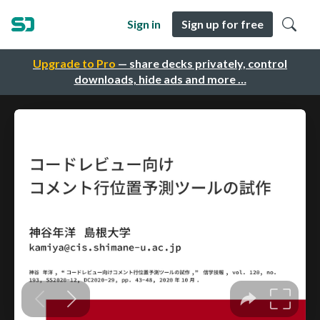
Sign in
Sign up for free
Upgrade to Pro
— share decks privately, control
downloads, hide ads and more …