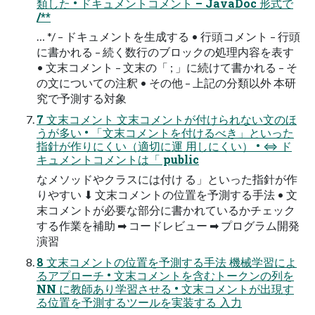
類した • ドキュメントコメント – JavaDoc 形式で
/**
… */ – ドキュメントを生成する • 行頭コメント – 行頭
に書かれる – 続く数行のブロックの処理内容を表す
• 文末コメント – 文末の「 ; 」に続けて書かれる – そ
の文についての注釈 • その他 – 上記の分類以外 本研
究で予測する対象
7 文末コメント 文末コメントが付けられない文のほ
うが多い • 「文末コメントを付けるべき」といった
指針が作りにくい（適切に運 用しにくい） • ⇔ ド
キュメントコメントは「 public
なメソッドやクラスには付け る」といった指針が作
りやすい ⬇ 文末コメントの位置を予測する手法 • 文
末コメントが必要な部分に書かれているかチェック
する作業を補助 ➡ コードレビュー ➡ プログラム開発
演習
8 文末コメントの位置を予測する手法 機械学習によ
るアプローチ • 文末コメントを含むトークンの列を
NN に教師あり学習させる • 文末コメントが出現す
る位置を予測するツールを実装する 入力