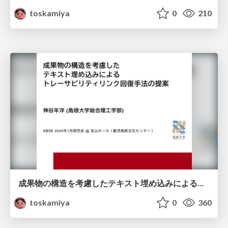
toskamiya
0
210
成果物の構造を考慮したテキスト埋め込みによるトレーサビリティリンク回復手法の提案
toskamiya
0
360