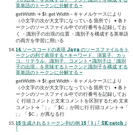
英単語のトークンに分解する –
getWidth → $I: get Width – キャメルケースにより
（小文字の次が大文字になっている 箇所で） • 各ト
ークンのソースファイル中での行番号を記録してお
く ・識別子の出現の位置 ・識別子を構成する英単語
の両方を学習に用いる
14 ソースコードの表現 Java のソースファイルをト
ークンの列で表現する • キーワード、演算子、カッ
コ、リテラル、識別子、コメント • 識別子は「識別
子の出現」を意味するトークンと識別子を構成 する
英単語のトークンに分解する –
getWidth → $I: get Width – キャメルケースにより
（小文字の次が大文字になっている 箇所で） • 各ト
ークンのソースファイル中での行番号を記録してお
く 行頭コメントと文末コメントを区別するため 文末
コメント→「 ; 」「 $C 」が同じ行 行頭コメント→「
; 」「 $C 」が異なる行
15 生成されるトークン列の例 15 ｢ } ｣ ｢ $K:catch ｣
｢