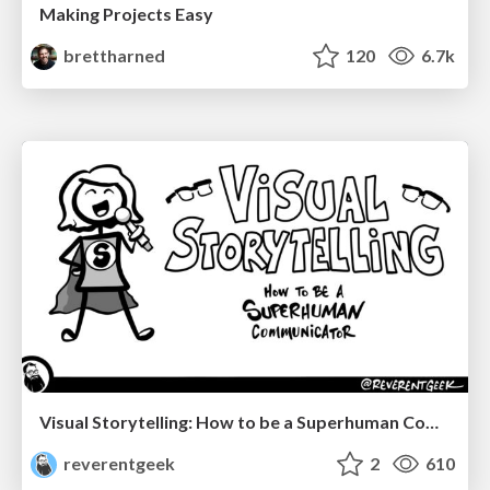
Making Projects Easy
brettharned
120
6.7k
Visual Storytelling: How to be a Superhuman Communicator
reverentgeek
2
610