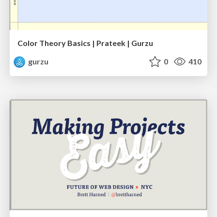
Color Theory Basics | Prateek | Gurzu
gurzu
0
410