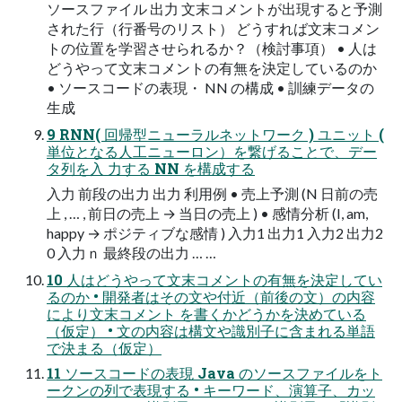
ソースファイル 出力 文末コメントが出現すると予測
された行（行番号のリスト） どうすれば文末コメン
トの位置を学習させられるか？（検討事項） • 人は
どうやって文末コメントの有無を決定しているのか
• ソースコードの表現・ NN の構成 • 訓練データの
生成
9 RNN( 回帰型ニューラルネットワーク ) ユニット (
単位となる人工ニューロン）を繋げることで、デー
タ列を入 力する NN を構成する
入力 前段の出力 出力 利用例 • 売上予測 (N 日前の売
上 , … , 前日の売上 → 当日の売上 ) • 感情分析 (I, am,
happy → ポジティブな感情 ) 入力1 出力1 入力2 出力2
0 入力ｎ 最終段の出力 … …
10 人はどうやって文末コメントの有無を決定してい
るのか • 開発者はその文や付近（前後の文）の内容
により文末コメント を書くかどうかを決めている
（仮定） • 文の内容は構文や識別子に含まれる単語
で決まる（仮定）
11 ソースコードの表現 Java のソースファイルをト
ークンの列で表現する • キーワード、演算子、カッ