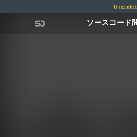
Upgrade t
ソースコード問