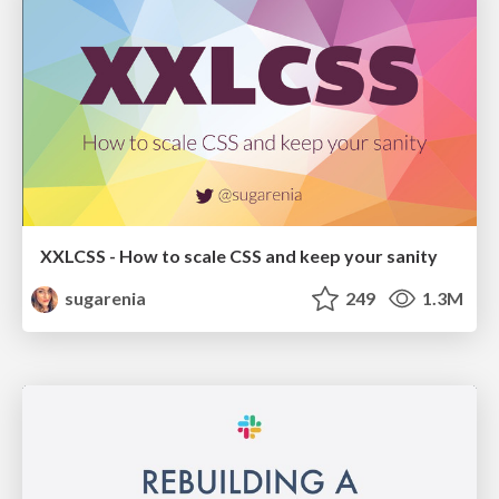
XXLCSS - How to scale CSS and keep your sanity
sugarenia
249
1.3M