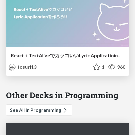
React + TextAliveでカッコいいLyric Applicatioinを作ろう!!
tosuri13
1
960
Other Decks in Programming
See All in Programming