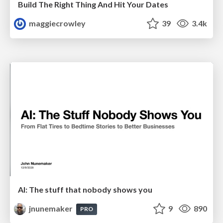
Build The Right Thing And Hit Your Dates
maggiecrowley
39
3.4k
AI: The stuff that nobody shows you
jnunemaker
9
890
PRO