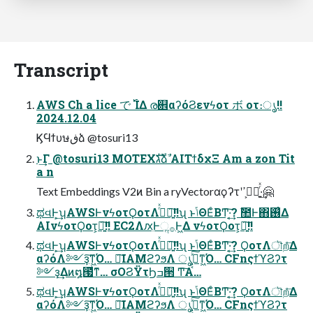
Transcript
AWS Ch a lice で ࢝ΊΔ ര଎αʔόϨενϟοτ ボ οτ։ൃ!!
2024.12.04
ϏϤϯυษڧձ @tosuri13
ͱ͢Γ @tosuri13 MOTEXגࣜձࣾ AIΤϯδχΞ Am a zon Tit
a n
Text Embeddings V2ͷ Bin a ryVectorαϙʔτʹڳ͕ߴ໐͍ͬͯ·͢🤗
ಥવͰ͕͢ʮAWSͰνϟοτϘοτΛ࡞ͬͯཉ͍͠!!ʯ ͱݴΘΕͨΒͲ͏͠·͔͢? ࣾ಺Ͱ΋࢖͑Δ
AIνϟοτϘοτ͕ཉ͍͠!! EC2ΛԕִͰૢ࡞Ͱ͖Δ νϟοτϘοτ͕ཉ͍͠!!
ಥવͰ͕͢ʮAWSͰνϟοτϘοτΛ࡞ͬͯཉ͍͠!!ʯ ͱݴΘΕͨΒͲ͏͠·͔͢? ϘοτΛৗறͤ͞Δ
αʔόΛ༻ҙ͠ͳ͖Ό… ৽͘͠IAMϩʔϧΛ ൃߦ͓͔ͯ͠ͳ͖Ό… CFnςϯϓϨʔτ
༻ҙ͢Δͷ໘౗ͩͳ͊… σΟϨΫτϦߏ੒ Ͳ͏͠Α͏…
ಥવͰ͕͢ʮAWSͰνϟοτϘοτΛ࡞ͬͯཉ͍͠!!ʯ ͱݴΘΕͨΒͲ͏͠·͔͢? ϘοτΛৗறͤ͞Δ
αʔόΛ༻ҙ͠ͳ͖Ό… ৽͘͠IAMϩʔϧΛ ൃߦ͓͔ͯ͠ͳ͖Ό… CFnςϯϓϨʔτ