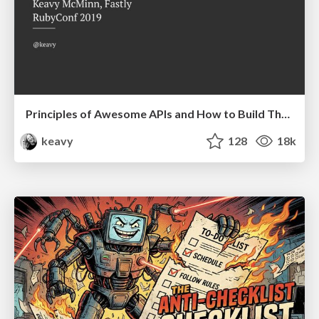
Principles of Awesome APIs and How to Build Them.
keavy
128
18k