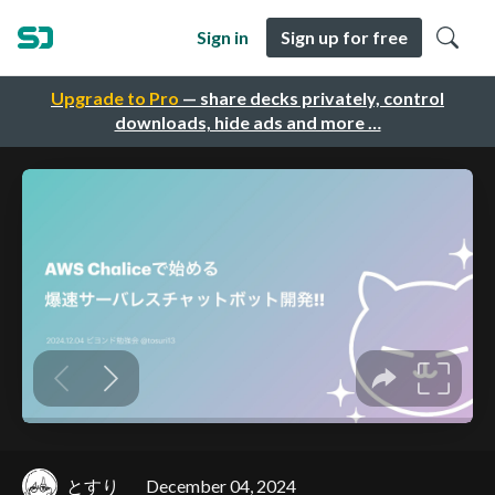
Sign in
Sign up for free
Upgrade to Pro
— share decks privately, control
downloads, hide ads and more …
とすり
December 04, 2024