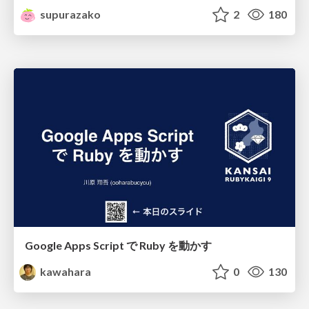
supurazako
2
180
Google Apps Script で Ruby を動かす
kawahara
0
130