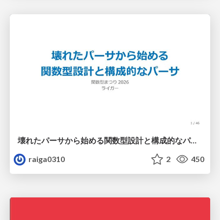
壊れたパーサから始める関数型設計と構成的なパーサ #fp_matsuri
raiga0310
2
450