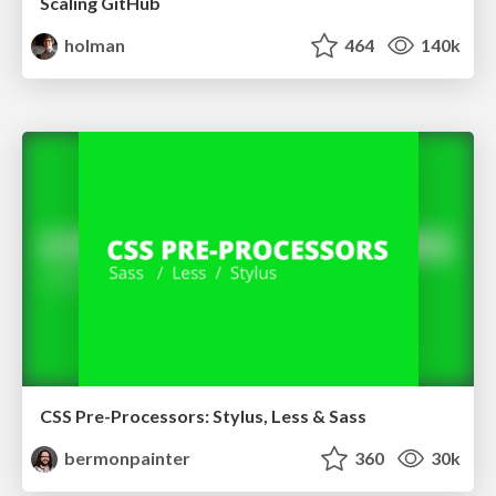
Scaling GitHub
holman
464
140k
CSS Pre-Processors: Stylus, Less & Sass
bermonpainter
360
30k