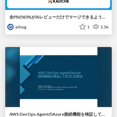
全PRの83%がAIレビューだけでマージできるようになった開発組織はその後どうなったか
athug
1
1.5k
AWS DevOps AgentのAzure接続機能を検証して見えた活用法／Use Cases Verified for the AWS DevOps Agent's Azure Connectivity Feature