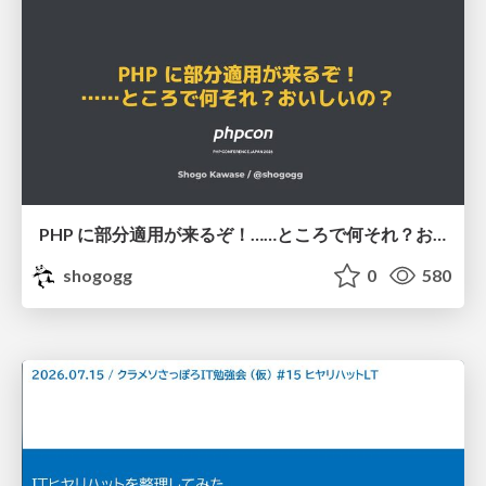
PHP に部分適用が来るぞ！……ところで何それ？おいしいの？ #phpcon / phpcon-2026
shogogg
0
580