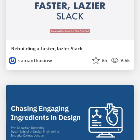
Rebuilding a faster, lazier Slack
samanthasiow
85
9.6k