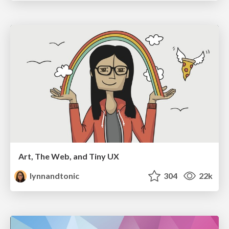
Art, The Web, and Tiny UX
lynnandtonic
304
22k