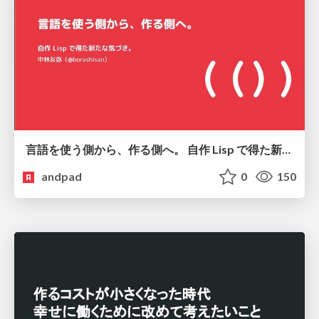
言語を使う側から、作る側へ。 自作 Lisp で得た新たな気づき。
andpad
0
150