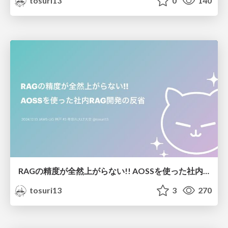
tosuri13
0
140
RAGの精度が全然上がらない!! AOSSを使った社内RAG開発の反省
tosuri13
3
270