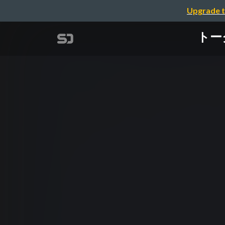
Upgrade t
トー