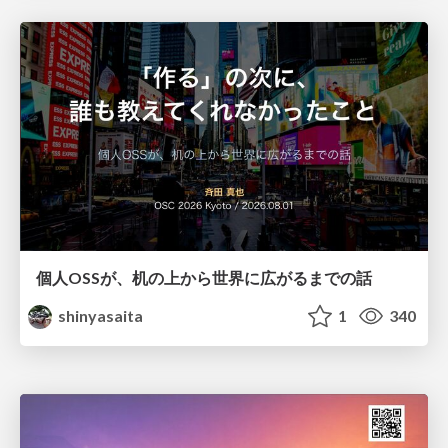
個人OSSが、机の上から世界に広がるまでの話
shinyasaita
1
340