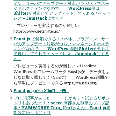
イン、サーバのアップデート対応がつらい ✓マネー
ジドホスティングなので、 WordPress側は
Shifterが対応してアップデートしてくれる • ヘッド
レス＋Jamstackにすると
プレビューを実装するのが難しい
https://www.getshifter.io/
Faust.js で解消できる！ • 本体、プラグイン、サー
バのアップデート対応がつらい ✓マネージドホステ
ィングなので、 WordPress側はShifterが対応し
て適用してくれる • ヘッドレス＋Jamstackにする
と
プレビューを実装するのが難しい ✓Headless
WordPress用フレームワーク Faust.jsが データをよ
しなに取り回してくれるので、 WordPress画面か
ら簡単にプレビューできる https://faustjs.org/
Faust.js φχϞ ϫΧϥφΠ… Ͱ΋…
ブログ記事があったー！！ しかもすぐ試せるリポジ
トリもあったー！ • necco 阿部さん執筆のブログ記
事 • HAMWORKS Toro_Unitさんの Faust.js初
期設定済リポジトリ