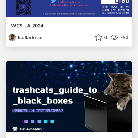
WCS-LA-2024
lcolladotor
0
790