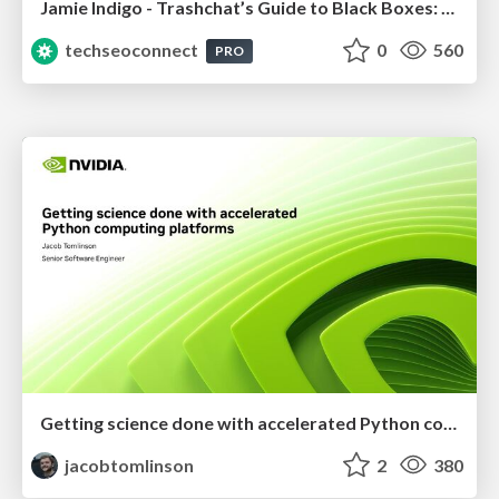
Jamie Indigo - Trashchat’s Guide to Black Boxes: Technical SEO Tactics for LLMs
techseoconnect
0
560
PRO
Getting science done with accelerated Python computing platforms
jacobtomlinson
2
380