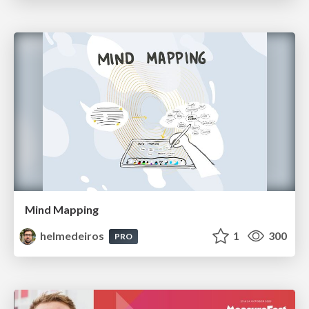
Mind Mapping
helmedeiros
1
300
PRO