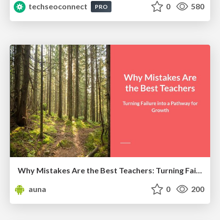
techseoconnect
0
580
PRO
Why Mistakes Are the Best Teachers: Turning Failure into a Pathway for Growth
auna
0
200