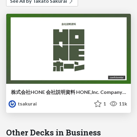
See All by Takato Sakurai
株式会社HONE 会社説明資料 HONE,Inc. Company Profile
tsakurai
1
11k
Other Decks in Business