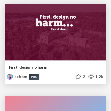
First, design no harm
axbom
2
1.2k
PRO