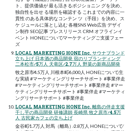
ト、提供価値が 最も活きるポジショニン グを決め、
独⾃性を出せ る場所を確認する これまでの内容に⼀
貫性 のある具体的なコンテン ツ（⼿段）を決め、ス
ケ ジュールに落とし込む 各種SNS Web広告 デザイ
ン制作 SEO記事 プレスリリース CRM オフラインイ
ベント HONEについて∕マーケティングご⽀援フェー
ズ
LOCAL MARKETING HONE Inc. サウナブランド
⽴ち上げ ⽇本酒の商品開発 宿のリブランディング
⼆本松市∕5万⼈ 天⻯区∕2.7万⼈ 野菜の新商品開発
牧之原市∕4.5万⼈ 川根本町∕6,000⼈ HONEについて∕主
な実績 #マーケティングリサーチサポート #事業伴⾛
#マーケティングリサーチサポート #事業伴⾛ #マー
ケティングリサーチサポート #事業伴⾛ #マーケティ
ングリサーチサポート #事業伴⾛
LOCAL MARKETING HONE Inc. 離島の伴⾛⽀援
⼲し芋の商品開発 研修講師 ⻑崎県 牧之原市∕4.5万
⼈ 古⺠家カフェの⽴ち上げ
⾦⾕町∕1.7万⼈ 対⾺（離島）∕2.8万⼈ HONEについて∕