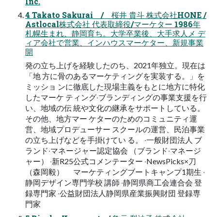
Inc.
4 Takato Sakurai / 桜井 貴⽃ 株式会社HONE /
Astlocal株式会社 代表取締役/マーケター 1986年
札幌⽣まれ、静岡育ち。⼤学卒業後、⼤⼿求⼈メ デ
ィア会社で営業、インハウスマーケター、新規事業
開
発の⽴ち上げを経験したのち、2021年独⽴。現在は
「地 ⽅に⾻のあるマーケティングを実装する。」を
ミッショ ンに徹底した現場主義をもとに地⽅に特化
したマーケ ティング‧ブランディングの事業⽀援を⾏
い、地域の伝 統や⽂化の継承をサポートしている。
その他、地⽅マー ケターのためのコミュニティ運
営、地域プロデューサー スクールの運営、⺠泊事業
の⽴ち上げなどを⼿掛けてい る。 ‧⼀般財団法⼈ ブ
ランド‧マネージャー認定協会 （ブランド‧マネージ
ャー） ‧新R25公式コメンテーター ‧NewsPicks×⼑
（森岡毅） マーケティングブートキャンプ1期⽣ ‧
静岡デザイン専⾨学校 講師 ‧静岡県商⼯会連合会 登
録専⾨家 ‧公益財団法⼈静岡県産業振興財団 登録専
⾨家