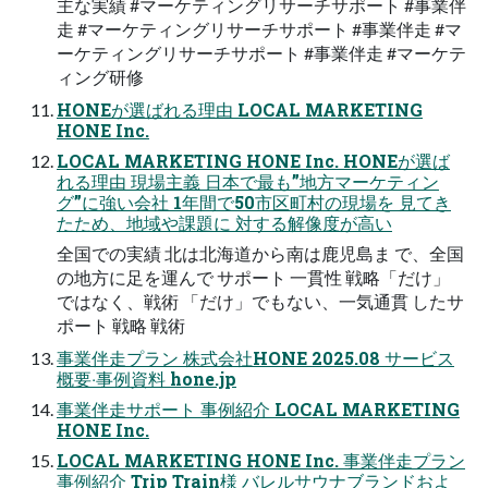
主な実績 #マーケティングリサーチサポート #事業伴
⾛ #マーケティングリサーチサポート #事業伴⾛ #マ
ーケティングリサーチサポート #事業伴⾛ #マーケテ
ィング研修
HONEが選ばれる理由 LOCAL MARKETING
HONE Inc.
LOCAL MARKETING HONE Inc. HONEが選ば
れる理由 現場主義 ⽇本で最も”地⽅マーケティン
グ”に強い会社 1年間で50市区町村の現場を ⾒てき
たため、地域や課題に 対する解像度が⾼い
全国での実績 北は北海道から南は⿅児島ま で、全国
の地⽅に⾜を運んで サポート ⼀貫性 戦略「だけ」
ではなく、戦術 「だけ」でもない、⼀気通貫 したサ
ポート 戦略 戦術
事業伴⾛プラン 株式会社HONE 2025.08 サービス
概要‧事例資料 hone.jp
事業伴⾛サポート 事例紹介 LOCAL MARKETING
HONE Inc.
LOCAL MARKETING HONE Inc. 事業伴⾛プラン
事例紹介 Trip Train様 バレルサウナブランドおよ