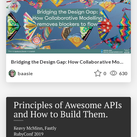
Bridging the Design Gap: How Collaborative Modelling removes blockers to flow between stakeholders and teams @FastFlow conf
baasie
0
630