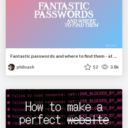
Fantastic passwords and where to find them - at NoRuKo
philnash
52
3.8k