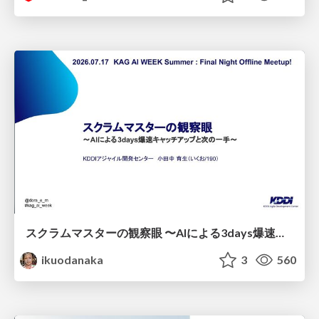
スクラムマスターの観察眼 〜AIによる3days爆速キャッチアップと次の一手〜/The Scrum Master's Insight: Lightning-Fast 3-Day Catch-Up with AI and the Next Move
ikuodanaka
3
560