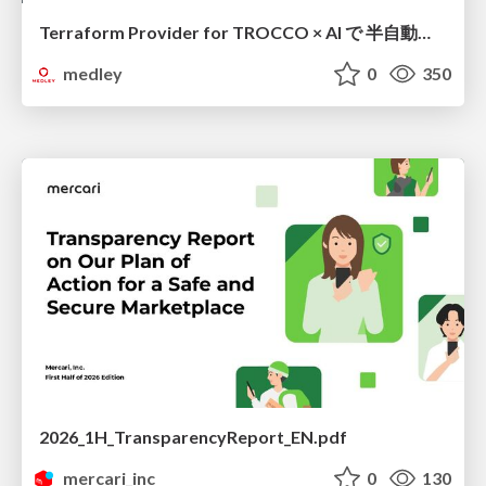
Terraform Provider for TROCCO × AI で 半自動化する複数プロダクトの連携運用 / Semi-Automating Multi-Product Data Integration Ops with the Terraform Provider for TROCCO × AI
medley
0
350
2026_1H_TransparencyReport_EN.pdf
mercari_inc
0
130