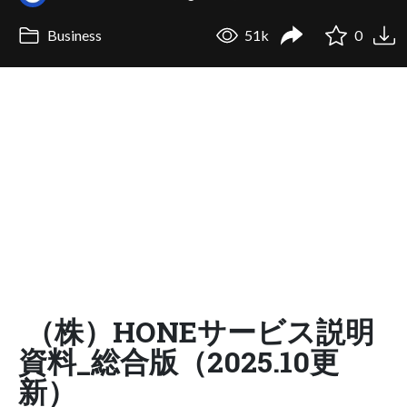
Business
51k
0
（株）HONEサービス説明
資料_総合版（2025.10更
新）