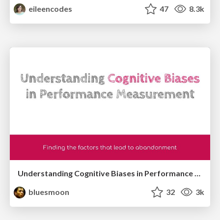
eileencodes
47
8.3k
Understanding Cognitive Biases in Performance Measurement
bluesmoon
32
3k