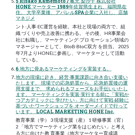
5 Risako Kamemoto / ⻲元 梨沙⼦ 株式会社
HONE マーケター 1989年佐賀県⽣まれ、福岡県在
住。 ⼤学卒業後、アパレルSPA企業に⼊社し、店舗
マネジメ
ント‧⼈事‧EC運営を経験。本社と現場の両⽅で、組
織 づくりや売上改善に携わる。 その後、HR事業会
社に転職し、マーケティング‧プロ モーション領域の
マネージャーとして、BtoB‧BtoC双⽅ を担当。 2025
年7⽉よりHONEに参画し、マーケターとして活動
し ている。
6 地⽅に⾻あるマーケティングを実装する。
地⽅の現場に赴き、経営‧事業課題に向き合い⽀援い
たします。 現場での応急処置から、応急処置後の運
⽤⽀援まで、 求められるフェーズをお⼿伝いいたし
ます。 マーケティングを実装‧実⾏する前に「実戦か
つアカデミックに 学びたい」⽅に向けて実戦‧経験に
基づいたワークショップを オーダーメイドで⾏って
います。 LOCAL MARKETING HONE Inc.
教育事業（学） 3 現場⽀援（産） 1 研修事業（官）
2 「地⽅でマーケティング業をはじめたい」と考え
る⽅に向けた教 育事業（地⽅マーケター育成講