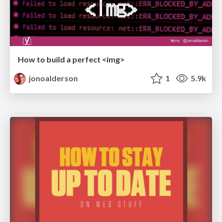
How to build a perfect <img>
jonoalderson
1
5.9k