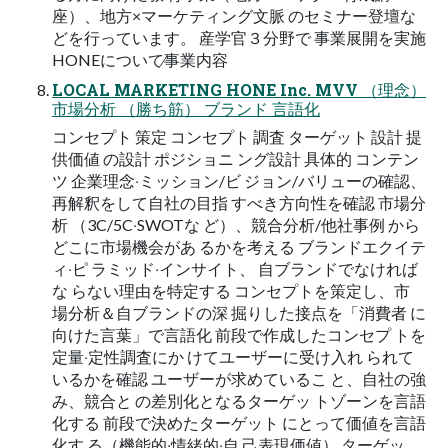
座）、地⽅×マーケティング⽂脈 のセミナー登壇な
どを⾏っています。 産学官３分野で 事業展開を実施
HONEについて∕事業内容
LOCAL MARKETING HONE Inc. MVV （理念）
市場分析 （勝ち筋） ブランド ⾔語化
コンセプト 策定 コンセプト 調査 ターゲット 設計 提
供価値 の設計 ポジショニ ング設計 具体的 コンテン
ツ 企業理念‧ミッション/ビ ジョン/バリューの確認、
再解釈をして⾃社の⽬指 すべき⽅向性を確認 市場分
析 （3C/5C‧SWOTな ど）、競合分析/他社事例 から
どこに市場機会があ るかを考える ブランドエクイテ
ィ‧ピ ラミッド‧インサイト、 ⾃ブランドでなければ
な らない理由を特定する コンセプトを策定し、市
場分析＆⾃ブランドの深 掘りした接点を「消費者 に
向けた⾔葉」で⾔語化 前段で作成したコンセプ トを
定量‧定性調査にか けてユーザーに受け⼊れ られて
いるかを確認 ユーザーが求めているこ と、⾃社の強
み、競合と の差別化となるターゲッ トゾーンを⾔語
化する 前段で決めたターゲット にとって価値を⾔語
化す る（機能的‧情緒的‧⾃ ⼰表現価値） ターゲッ