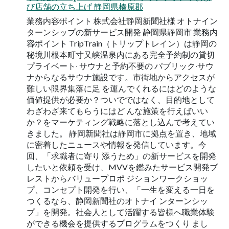
び店舗の⽴ち上げ 静岡県榛原郡
業務内容∕ポイント 株式会社静岡新聞社様 オトナイン
ターンシップの新サービス開発 静岡県静岡市 業務内
容∕ポイント TripTrain（トリップトレイン）は静岡の
秘境川根本町⼨⼜峡温泉内にある完全予約制の貸切
プライベート‧ サウナと予約不要の パブリック‧サウ
ナからなるサウナ施設です。市街地からアクセスが
難しい限界集落に⾜ を運んでくれるにはどのような
価値提供が必要か？ついでではなく、⽬的地として
わざわざ来てもらうにはど んな施策を⾏えばいい
か？をマーケティング戦略に落とし込んで考えてい
きました。 静岡新聞社は静岡市に拠点を置き、地域
に密着したニュースや情報を発信しています。今
回、「求職者に寄り 添うため」の新サービスを開発
したいと依頼を受け、MVVを鑑みたサービス開発ブ
レストからバリュープロポ ジションワークショッ
プ、コンセプト開発を⾏い、「⼀⽣を変える⼀⽇を
つくるなら、静岡新聞社のオトナイ ンターンシッ
プ」を開発。社会⼈として活躍する皆様へ職業体験
ができる機会を提供するプログラムをつくり まし