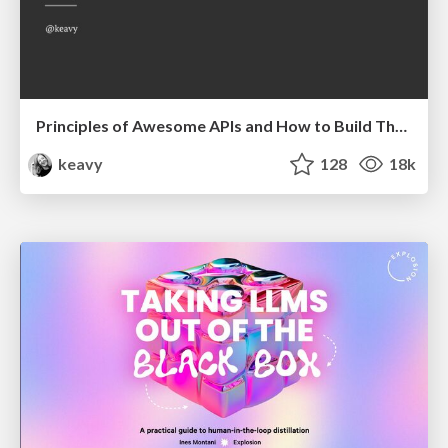
Principles of Awesome APIs and How to Build Them.
keavy
128
18k