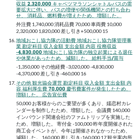
収益 2,320,000 キャベツマラソンシャトルバスの需
要拡大に伴い、バスの増便や関係機関との打ち合わ
せ、 消耗品、燃料費が増えたため、増額した。
外注費 1,740,000 消耗品費 70,000 車両費 10,000
2,320,000 1,820,000 差し引き+500,000 15
地域おこし協力隊の活動費 地域おこし協力隊管理事
業 勘定科目 収入金額 支出金額 内容 役務収益
-4,830,000 地域おこし協力隊の独立起業による退任
や休業があったため、減額した。 給料手当/賞与
-1,350,000 その他経費 -3,020,000 -4,830,000
-4,370,000 差し引き-460,000 16
その他 観光協会運営 勘定科目 収入金額 支出金額 内
容 福利厚生費 70,000 慶弔費案件が発生したため、
増額した。 広告宣伝費
50,000 お客様からのご要望が多くあり、嬬恋村カレ
ンダーを制作したため、増額した。 会議費 140,000
インバウンド関連会社のファムトリップを実施した
ため、増額した。 寄付金 -100,000 昨年度開催された
商工会イベントが、今年は開催されなかったため、
減額した。 160,000 差し引き-160,000 17 観光案内所