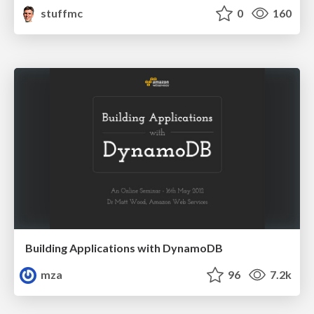
stuffmc
0
160
Building Applications with DynamoDB
mza
96
7.2k