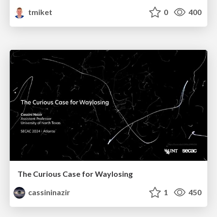
tmiket
0
400
The Curious Case for Waylosing
cassininazir
1
450