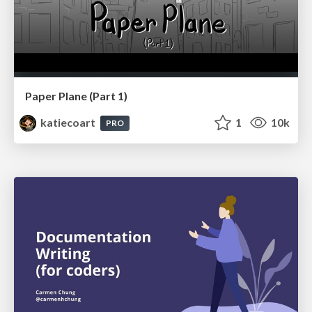
Paper Plane (Part 1)
katiecoart
1
10k
PRO