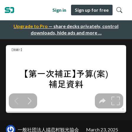
Sign in
Sign up for free
Upgrade to Pro
— share decks privately, control
downloads, hide ads and more …
一般社団法人嬬恋村観光協会
March 23, 2025