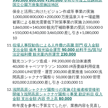
国立公園万座集団施設地区
保全と活用に向けたビジョン作成等 事業の実施
1,000,000 800,000 +200,000 万座温泉スキー場盗難
被害による観光需要低下対策事業の実施 2,000,000
1,860,000 +140,000 観光庁補助事業の受託 550,000 0
+550,000 4,540,000 3,460,000 差し引き+1,080,000
10
役場人事院勧告による人件費の高騰 部門 収入金額
支出金額 備考 観光協会運営 90,000 給料手当/賞与/
法定福利費 観光案内所運営 230,000
観光コンテンツ造成・ PR 200,000 自治体連携
40,000 キャベツマラソン 10,000 JR吾妻線利用促進
20,000 LINE管理・運営 200,000 産業推進 160,000 浅
間高原シャクナゲ園祭り 50,000 旅行業 10,000 管理
820,000 2,030,000 差し引き-2,030,000 11
浅間高原シャクナゲ園祭りの実施 (主催者移管後初
開催 ) 浅間高原シャクナゲ園祭り事業 勘定科目 収入
金額 支出金額 内容 売上高 80,000
昨年度を参考に予算立てしたが、業務内容を見直し