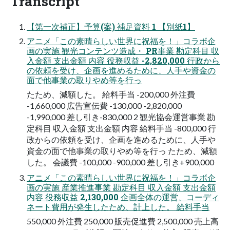
Transcript
【第一次補正】予算(案) 補足資料 1 【別紙1】
アニメ「この素晴らしい世界に祝福を！」コラボ企
画の実施 観光コンテンツ造成・ PR事業 勘定科目 収
入金額 支出金額 内容 役務収益 -2,820,000 行政から
の依頼を受け、企画を進めるために、人手や資金の
面で他事業の取りやめ等を行っ
たため、減額した。 給料手当 -200,000 外注費
-1,660,000 広告宣伝費 -130,000 -2,820,000
-1,990,000 差し引き-830,000 2 観光協会運営事業 勘
定科目 収入金額 支出金額 内容 給料手当 -800,000 行
政からの依頼を受け、企画を進めるために、人手や
資金の面で他事業の取りやめ等を行っ たため、減額
した。 会議費 -100,000 -900,000 差し引き+900,000
アニメ「この素晴らしい世界に祝福を！」コラボ企
画の実施 産業推進事業 勘定科目 収入金額 支出金額
内容 役務収益 2,130,000 企画全体の運営、コーディ
ネート費用が発生したため、計上した。 給料手当
550,000 外注費 250,000 販売促進費 2,500,000 売上高