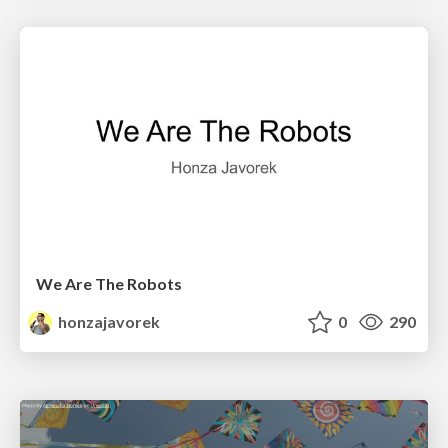
We Are The Robots
honzajavorek
0
290