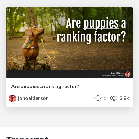
Are puppies a ranking factor?
jonoalderson
1
3.8k