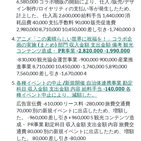
6,580,000 コラボ物販の開始により、仕入 /販売/デザ
イン制作/ロイヤリティの支払い等が発生したため、
計上した。 仕入高 2,600,000 給料手当 1,440,000 消
耗品費 40,000 支払手数料 90,000 販売促進費
2,980,000 8,710,000 10,450,000 差し引き-1,740,000 3
アニメ「この素晴らしい世界に祝福を！」コラボ企
画の実施 (まとめ) 部門 収入金額 支出金額 備考 観光
コンテンツ造成・ PR事業 -2,820,000 -1,990,000
-830,000 観光協会運営事業 -900,000 900,000 産業推
進事業 8,710,000 10,450,000 -1,740,000 5,890,000
7,560,000 差し引き-1,670,000 4
各種イベントの中止 /新規開催 自治体連携事業 勘定
科目 収入金額 支出金額 内容 給料手当 -140,000 各
種イベント中止により、減額した。
広告宣伝費 -610,000 リース料 -280,000 旅費交通費
70,000 別の新規イベントに出店したため、増額し
た。 -960,000 差し引き+960,000 5 観光コンテンツ造
成・ PR事業 勘定科目 収入金額 支出金額 内容 旅費交
通費 80,000 別の新規イベントに出店したため、増額
した。 80,000 差し引き-80,000