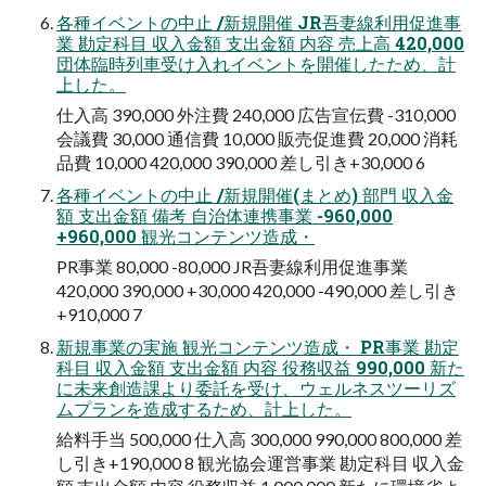
各種イベントの中止 /新規開催 JR吾妻線利用促進事
業 勘定科目 収入金額 支出金額 内容 売上高 420,000
団体臨時列車受け入れイベントを開催したため、計
上した。
仕入高 390,000 外注費 240,000 広告宣伝費 -310,000
会議費 30,000 通信費 10,000 販売促進費 20,000 消耗
品費 10,000 420,000 390,000 差し引き+30,000 6
各種イベントの中止 /新規開催(まとめ) 部門 収入金
額 支出金額 備考 自治体連携事業 -960,000
+960,000 観光コンテンツ造成・
PR事業 80,000 -80,000 JR吾妻線利用促進事業
420,000 390,000 +30,000 420,000 -490,000 差し引き
+910,000 7
新規事業の実施 観光コンテンツ造成・ PR事業 勘定
科目 収入金額 支出金額 内容 役務収益 990,000 新た
に未来創造課より委託を受け、ウェルネスツーリズ
ムプランを造成するため、計上した。
給料手当 500,000 仕入高 300,000 990,000 800,000 差
し引き+190,000 8 観光協会運営事業 勘定科目 収入金