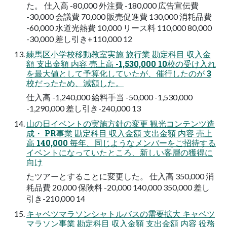
た。 仕入高 -80,000 外注費 -180,000 広告宣伝費
-30,000 会議費 70,000 販売促進費 130,000 消耗品費
-60,000 水道光熱費 10,000 リース料 110,000 80,000
-30,000 差し引き+110,000 12
練馬区小学校移動教室実施 旅行業 勘定科目 収入金
額 支出金額 内容 売上高 -1,530,000 10校の受け入れ
を最大値として予算化していたが、催行したのが 3
校だったため、減額した。
仕入高 -1,240,000 給料手当 -50,000 -1,530,000
-1,290,000 差し引き-240,000 13
山の日イベントの実施方針の変更 観光コンテンツ造
成・ PR事業 勘定科目 収入金額 支出金額 内容 売上
高 140,000 毎年、同じようなメンバーをご招待する
イベントになっていたところ、新しい客層の獲得に
向け
たツアーとすることに変更した。 仕入高 350,000 消
耗品費 20,000 保険料 -20,000 140,000 350,000 差し
引き-210,000 14
キャベツマラソンシャトルバスの需要拡大 キャベツ
マラソン事業 勘定科目 収入金額 支出金額 内容 役務