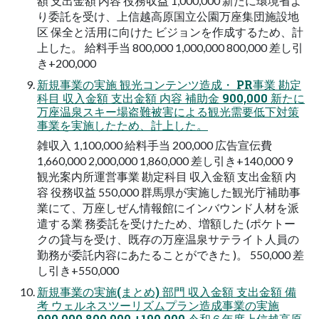
額 支出金額 内容 役務収益 1,000,000 新たに環境省よ
り委託を受け、上信越高原国立公園万座集団施設地
区 保全と活用に向けた ビジョンを作成するため、計
上した。 給料手当 800,000 1,000,000 800,000 差し引
き+200,000
新規事業の実施 観光コンテンツ造成・ PR事業 勘定
科目 収入金額 支出金額 内容 補助金 900,000 新たに
万座温泉スキー場盗難被害による観光需要低下対策
事業を実施したため、計上した。
雑収入 1,100,000 給料手当 200,000 広告宣伝費
1,660,000 2,000,000 1,860,000 差し引き+140,000 9
観光案内所運営事業 勘定科目 収入金額 支出金額 内
容 役務収益 550,000 群馬県が実施した観光庁補助事
業にて、万座しぜん情報館にインバウンド人材を派
遣する業 務委託を受けたため、増額した (ポケトー
クの貸与を受け、既存の万座温泉サテライト人員の
勤務が委託内容にあたることができた )。 550,000 差
し引き+550,000
新規事業の実施(まとめ) 部門 収入金額 支出金額 備
考 ウェルネスツーリズムプラン造成事業の実施
990,000 800,000 +190,000 令和６年度上信越高原