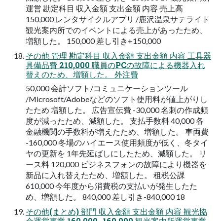
運営 勘定科目 収入金額 支出金額 内容 売上高
150,000 レンタサイクルアプリ /鹿沢温泉サテライト
観光案内所でのイベントによる売上があったため、
増額した。 150,000 差し引き+150,000
その他 管理 勘定科目 収入金額 支出金額 内容 工具器
具備品費 210,000 職員のPCの故障による機器入れ
替えのため、増額した。 外注費
50,000 会計ソフト/コミュニケーションツール
/Microsoft/Adobeなどのソフト使用料が値上がりし
たため 増額した。 広告宣伝費 -30,000 名刺の作成頻
度が減ったため、減額した。 支払手数料 40,000 各
金融機関の手数料が増えたため、増額した。 車両費
-160,000 冬場のハイエース使用頻度が低く、冬タイ
ヤの更新を 1年先延ばしにしたため、減額した。 リ
ース料 120,000 ビジネスフォンの故障により機器を
新品に入れ替えたため、増額した。 租税公課
610,000 今年度から消費税の支払いが発生したた
め、増額した。 840,000 差し引き-840,000 18
その他(まとめ) 部門 収入金額 支出金額 内容 観光協
会運営事業 160,000 -160,000 観光案内所運営事業