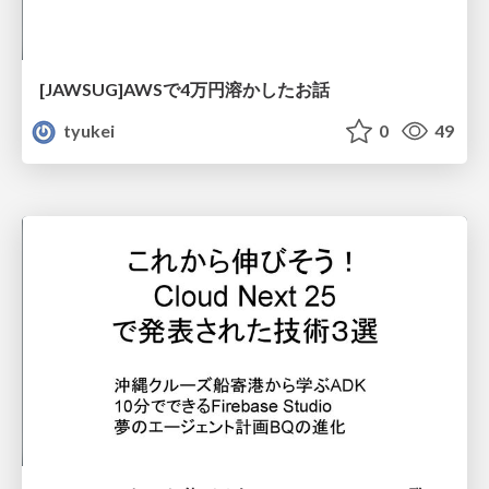
[JAWSUG]AWSで4万円溶かしたお話
tyukei
0
49