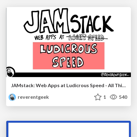
JAMstack: Web Apps at Ludicrous Speed - All Things Open 2022
reverentgeek
1
540