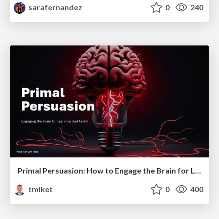
sarafernandez
0
240
Primal Persuasion: How to Engage the Brain for Learning That Lasts
tmiket
0
400