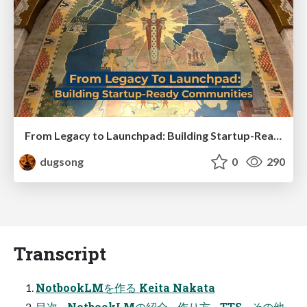
From Legacy to Launchpad: Building Startup-Ready Communities
dugsong
0
290
Transcript
NotbookLMを作る Keita Nakata
目次 - NotbookLMの紹介 - 作り方 - TTS - その他