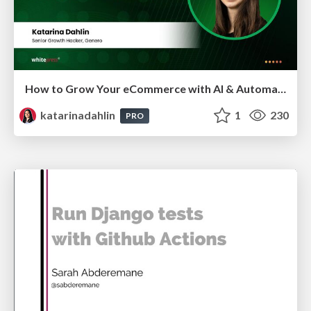
How to Grow Your eCommerce with AI & Automation
katarinadahlin
1
230
PRO