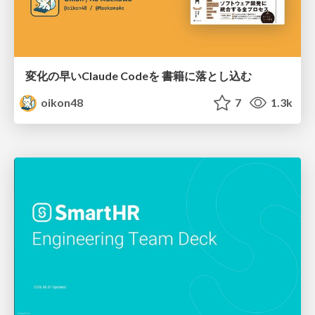
変化の早いClaude Codeを 書籍に落とし込む
oikon48
7
1.3k