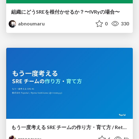
組織にどうSREを根付かせるか？〜IVRyの場合〜
abnoumaru
0
330
もう一度考える SRE チームの作り方・育て方 / Rethinking SRE #1: Building and Growing SRE Teams
rrreeeyyy
6
1k