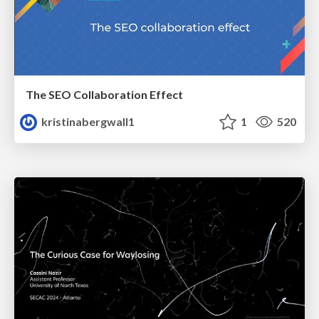
The SEO Collaboration Effect
kristinabergwall1
1
520