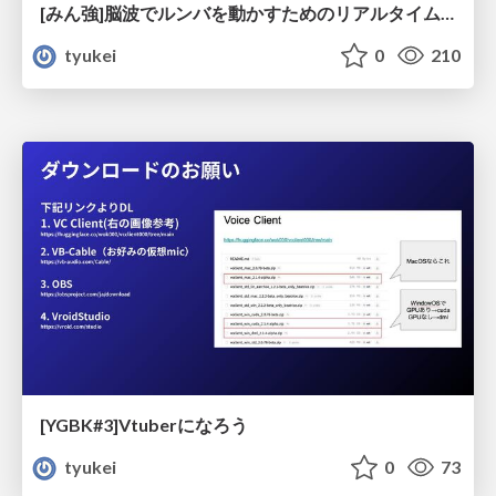
[みん強]脳波でルンバを動かすためのリアルタイムデータ基盤
tyukei
0
210
[YGBK#3]Vtuberになろう
tyukei
0
73