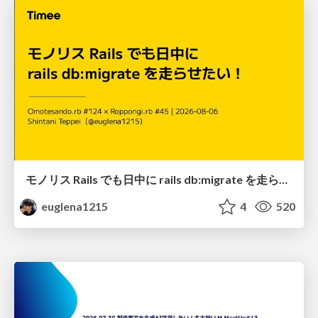
モノリス Rails でも日中に rails db:migrate を走らせたい！ / Daytime rails db:migrate on Monolithic Rails!
euglena1215
4
520