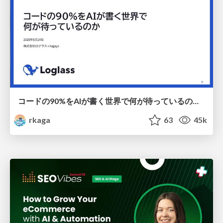
コードの90%をAIが書く世界で何が待っているのか / What awaits us in a world where 90% of the code is written by AI
rkaga
63
45k