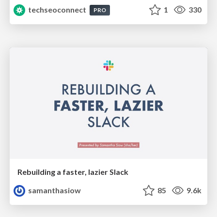
techseoconnect
1
330
PRO
Rebuilding a faster, lazier Slack
samanthasiow
85
9.6k