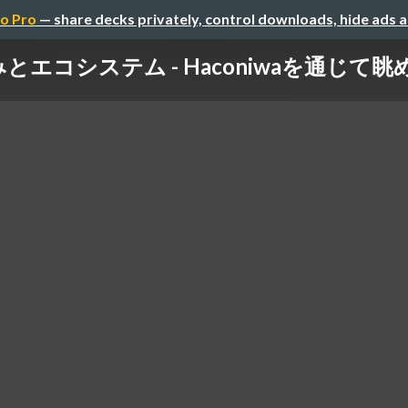
o Pro
— share decks privately, control downloads, hide ads 
システム - Haconiwaを通じて眺めてみる /