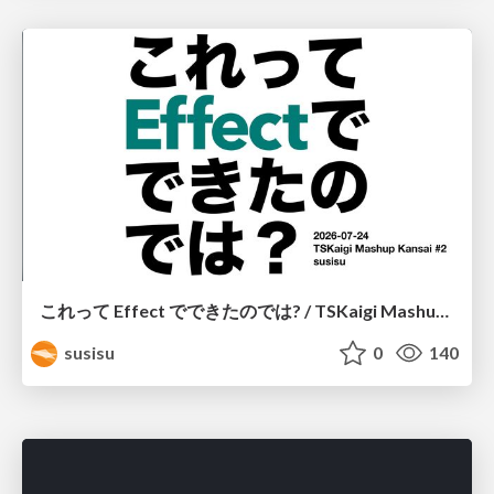
これって Effect でできたのでは? / TSKaigi Mashup Kansai #2
susisu
0
140