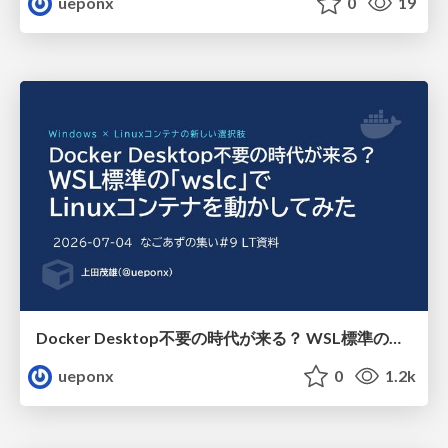
ueponx
0
19
Docker Desktop不要の時代が来る？ WSL標準の「wslc」で Linuxコンテナを動かしてみた.
ueponx
0
1.2k