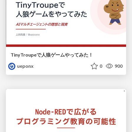
TinyTroupeで人狼ゲームやってみた！
ueponx
0
900