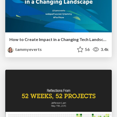
How to Create Impact in a Changing Tech Landscape [PerfNow 2023]
tammyeverts
56
3.4k