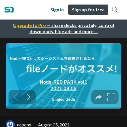
Sign in
Sign up for free
Upgrade to Pro
— share decks privately, control
downloads, hide ads and more …
ueponx
August 05, 2021