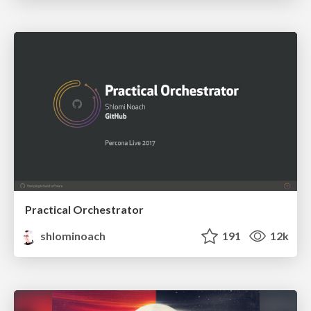
Practical Orchestrator
shlominoach
191
12k