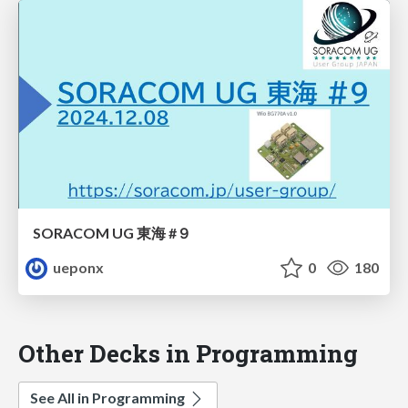
SORACOM UG 東海 #９
ueponx
0
180
Other Decks in Programming
See All in Programming