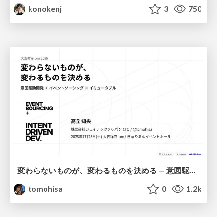
konokenj
3
750
変わらないものが、変わるものを決める — 意図駆動開発 × イベントソーシング × イミュータブル | What Doesn't Change Decides What Can — IDD × Event Sourcing × Immutability
tomohisa
0
1.2k