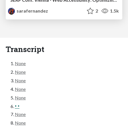
sarafernandez
2
1.5k
Transcript
None
None
None
None
None
• •
None
None