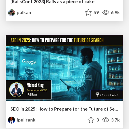
[RailsConf 2023] Rails as a piece of cake
palkan
59
6.9k
SEO in 2025: How to Prepare for the Future of Search
ipullrank
3
3.7k