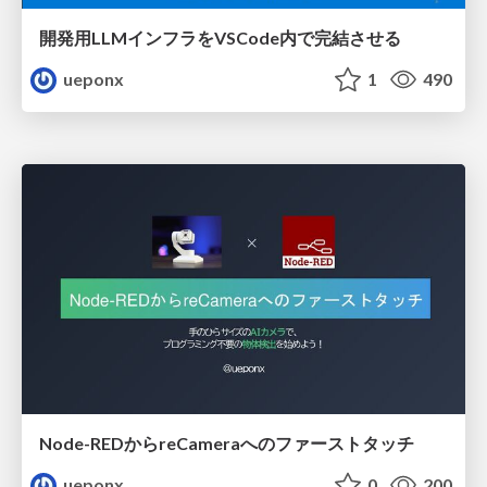
開発用LLMインフラをVSCode内で完結させる
ueponx
1
490
Node-REDからreCameraへのファーストタッチ
ueponx
0
200