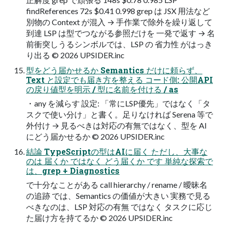
findReferences 72s $0.41 0.998 grep は JSX 用法など
別物の Context が混入 → 手作業で除外を繰り返して
到達 LSP は型でつながる参照だけを 一発で返す → 名
前衝突しうるシンボルでは、LSP の 省力性 がはっき
り出る © 2026 UPSIDER.inc
型をどう届かせるか Semantics だけに頼らず、
Text と設定でも届き方を整える コード側: 公開API
の戻り値型を明示 / 型に名前を付ける / as
・any を減らす 設定: 「常にLSP優先」ではなく「タ
スクで使い分け」と書く。足りなければ Serena 等で
外付け → 見るべきは対応の有無ではなく、型を AI
にどう届かせるか © 2026 UPSIDER.inc
結論 TypeScriptの型はAIに届く ただし、大事な
のは 届くか ではなく どう届くか です 単純な探索で
は、grep + Diagnostics
で十分なことがある call hierarchy / rename / 曖昧名
の追跡 では、Semantics の価値が大きい 実務で見る
べきなのは、LSP 対応の有無 ではなく タスクに応じ
た届け方を持てるか © 2026 UPSIDER.inc