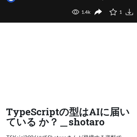
1.4k
1
TypeScriptの型はAIに届い
ている か？＿shotaro