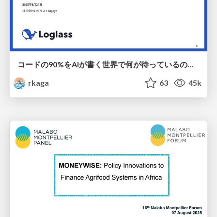
コードの90%をAIが書く世界で何が待っているのか / What awaits us in a world where 90% of the code is written by AI
rkaga
63
45k