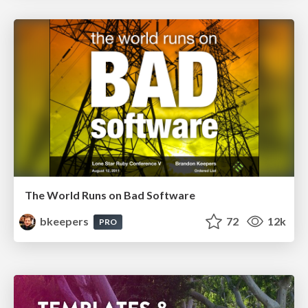
The World Runs on Bad Software
bkeepers
72
12k
PRO