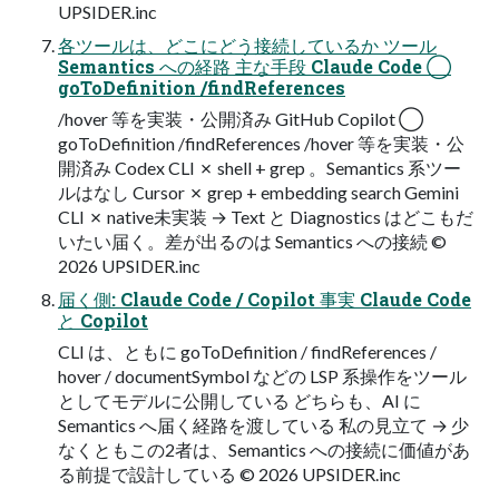
UPSIDER.inc
各ツールは、どこにどう接続しているか ツール
Semantics への経路 主な手段 Claude Code ◯
goToDefinition /findReferences
/hover 等を実装・公開済み GitHub Copilot ◯
goToDefinition /findReferences /hover 等を実装・公
開済み Codex CLI ✗ shell + grep 。Semantics 系ツー
ルはなし Cursor ✗ grep + embedding search Gemini
CLI ✗ native未実装 → Text と Diagnostics はどこもだ
いたい届く。差が出るのは Semantics への接続 ©
2026 UPSIDER.inc
届く側: Claude Code / Copilot 事実 Claude Code
と Copilot
CLI は、ともに goToDefinition / findReferences /
hover / documentSymbol などの LSP 系操作をツール
としてモデルに公開している どちらも、AI に
Semantics へ届く経路を渡している 私の見立て → 少
なくともこの2者は、Semantics への接続に価値があ
る前提で設計している © 2026 UPSIDER.inc