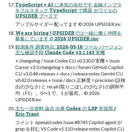
TypeScript × AI に本気の会社です 金融インフラ
をフルスタック TypeScript で構築 ホワイエの
UPSIDER ブースで
アップルサイダー 配ってます © 2026 UPSIDER.inc
We are hiring ! UPSIDERでは一緒に働く仲間を
募集しています © 2026 UPSIDER.inc
観測条件 調査時点: 2026-05-16 ツール バージョン
主な確認手段 Claude Code v2.1.143 実機
+ changelog / Issue Codex CLI v0.130.0 実機 + Issue
Cursor v3.3 changelog + docs / forum GitHub Copilot
CLI v1.0.48 releases + docs / release notes Gemini CLI
v0.42.0 releases + Issue / docs 正解度 = precision (誤検
出の少なさ) と recall (取りこぼしの少なさ) の調和平
均（F1） 。0〜1 で、1 が最高。 © 2026
UPSIDER.inc
主な一次資料 論点 出典 Codex の LSP 非採用 /
Eric Traut
コメント openai/codex Issue #8745 Copilot agent が
grep を好む VS Code v1.110 release notes Copilot CLI