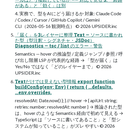
がある」と「効く」は別
4. 実務で、型をAIにどう届けるか 対象: Claude Code
/ Codex / Cursor / GitHub Copilot / Gemini
CLI（2026-05-16 観測時点） © 2026 UPSIDER.inc
「届く」を3レイヤーに整理 Text — ソースに書かれ
た型（型注釈・シグネチャ・JSDoc）
Diagnostics — tsc / lint のエラー・警告
Semantics — hover の推論型 / 定義ジャンプ / 参照 / 呼
び出し階層 LSP が代表的な経路 → 「型が届く」は
Yes/No ではなく「どのレイヤーまで」 © 2026
UPSIDER.inc
Textだけでは見えない型情報 export function
buildConfig(env: Env) { return { ...defaults,
...env.overrides,
resolvedAt: Date.now() }; } // hover → { apiUrl: string;
retries: number; resolvedAt: number } → 推論された型
は、hover のような Semantics 経由で初めて見える →
TypeScript は「ソースに書いてあること」と「型シ
ステムが知っていること」がズレ やすい © 2026