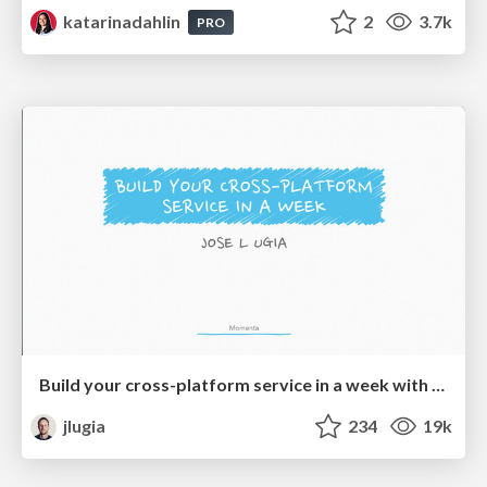
katarinadahlin
2
3.7k
PRO
Build your cross-platform service in a week with App Engine
jlugia
234
19k