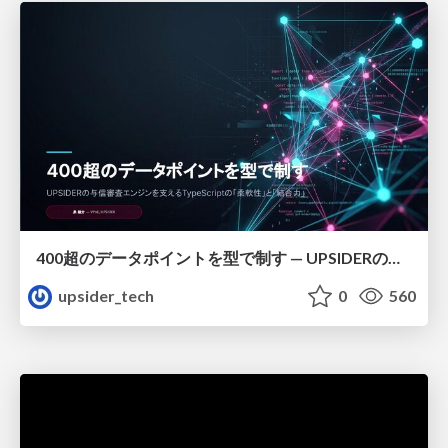
400超のデータポイントを型で制す — UPSIDERの与信審査エンジンを支えるTypeScriptの「柔軟性」と「結合力」＿泉雄介
upsider_tech
0
560