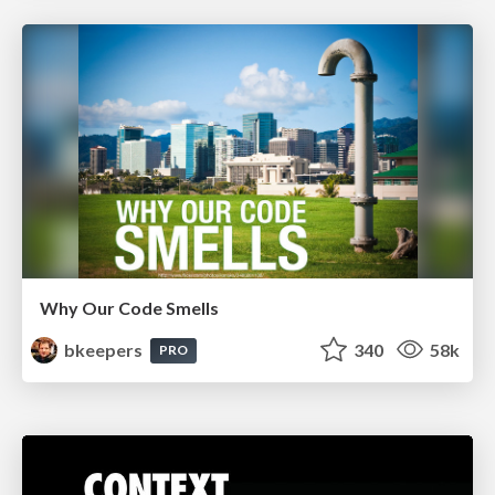
Why Our Code Smells
bkeepers
340
58k
PRO