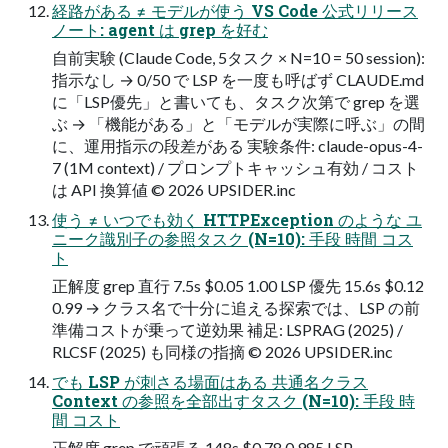
経路がある ≠ モデルが使う VS Code 公式リリース
ノート: agent は grep を好む
自前実験 (Claude Code, 5タスク × N=10 = 50 session):
指示なし → 0/50 で LSP を一度も呼ばず CLAUDE.md
に「LSP優先」と書いても、タスク次第で grep を選
ぶ → 「機能がある」と「モデルが実際に呼ぶ」の間
に、運用指示の段差がある 実験条件: claude-opus-4-
7 (1M context) / プロンプトキャッシュ有効 / コスト
は API 換算値 © 2026 UPSIDER.inc
使う ≠ いつでも効く HTTPException のような ユ
ニーク識別子の参照タスク (N=10): 手段 時間 コス
ト
正解度 grep 直行 7.5s $0.05 1.00 LSP 優先 15.6s $0.12
0.99 → クラス名で十分に追える探索では、LSP の前
準備コストが乗って逆効果 補足: LSPRAG (2025) /
RLCSF (2025) も同様の指摘 © 2026 UPSIDER.inc
でも LSP が刺さる場面はある 共通名クラス
Context の参照を全部出すタスク (N=10): 手段 時
間 コスト
正解度 grep で頑張る 148s $0.78 0.985 LSP