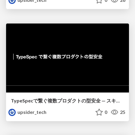
TypeSpecで繋ぐ複数プロダクトの型安全 — スキーマ共有による「型契約」の実践_mitsui
upsider_tech
0
25