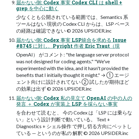
届かない側: Codex 事実 Codex CLI は shell +
grep を中心に動く
少なくとも公開されている範囲では、Semantics 系
ツールはない 現状の Codex CLI からは、LSP ベース
の経路は確認できない © 2026 UPSIDER.inc
届かない側: Codex 事実 LSP統合を求める Issue
#8745 に対し、Pyright 作者 Eric Traut（現
OpenAI） がコメント: "the language server protocol
was not designed for coding agents." "We've
experimented with the idea, and it hasn't provided the
benefits that I initially thought it might." → ① エージ
ェント向けに設計されてない ② 試したが期待ほど
の効果は出ず © 2026 UPSIDER.inc
届かない側: Codex 私の見立て OpenAI の中の人の
発言 ＋ Codex が実装上 LSP を採らない事実
を合わせて読 むと、 今の Codex は「LSP には乗らな
い」という設計判断で動いている。 Text +
Diagnostics + シェル操作 で押し切る方向にベットし
ている — というのが私の 解釈 © 2026 UPSIDER.inc