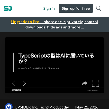
Sign in
Sign up for free
Upgrade to Pro
— share decks privately, control
downloads, hide ads and more …
UPSIDER, Inc. Tech&Product div.
May 21, 2026