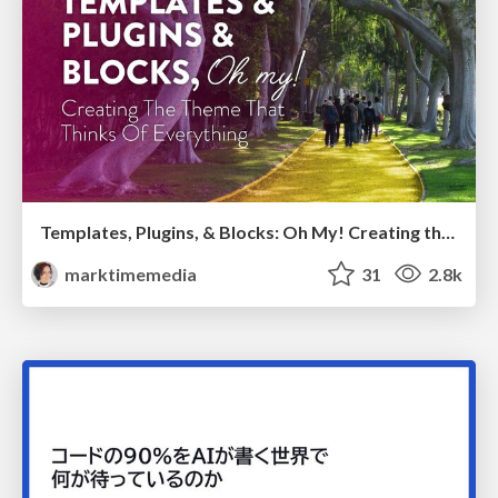
Templates, Plugins, & Blocks: Oh My! Creating the theme that thinks of everything
marktimemedia
31
2.8k