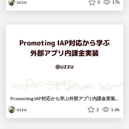
uzzu
0
17k
Promoting IAP対応から学ぶ外部アプリ内課金実装 / Promoting IAP and others
uzzu
2
1.6k