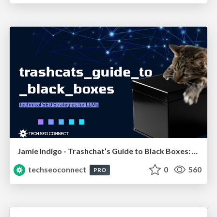
Jamie Indigo - Trashchat’s Guide to Black Boxes: Technical SEO Tactics for LLMs
techseoconnect
0
560
PRO