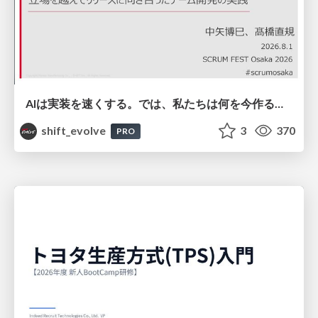
AIは実装を速くする。では、私たちは何を今作るべきか？－立場を越えてリリースに向き合ったチーム開発の実践 / 20260801 Hiromi Nakaya and Naoki Takahashi
shift_evolve
3
370
PRO