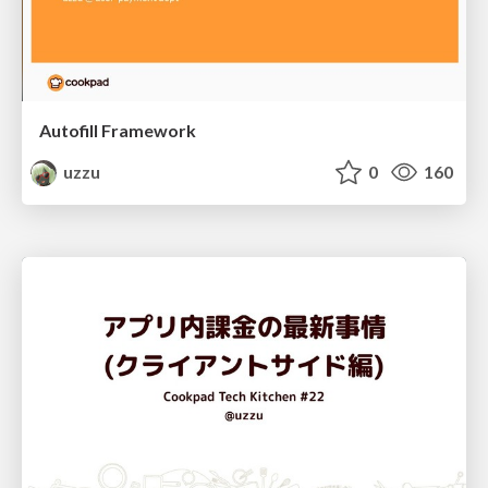
Autofill Framework
uzzu
0
160