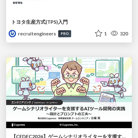
トヨタ⽣産⽅式(TPS)⼊⾨
recruitengineers
1
320
PRO
【CEDEC2026】ゲームシナリオライターを支援するAIツール開発の実践 ― 設計とプロンプトの工夫 ―