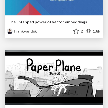
The untapped power of vector embeddings
frankvandijk
2
1.8k