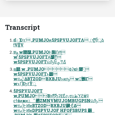
Transcript
ౙٳΈલʹ ,PUMJOͷ$PSPVUJOFTΛ ٵҾ͍ͨ͠ਓ͕ू͏ձ
!V[[V
झࢫ w೥຤,PUMJOͰ੒Ռग़ͧ͢
w·ͩ$PSPVUJOFTΑ͘෼͔ͬͯͳ͍ͧ
w$PSPVUJOFTରԠਓࡐʹͳΔͧ
ຊ୊ w ,PUMJOϕʔεͰ࿩͠·͢ 
w$PSPVUJOFTͱ͸
wଞݴޠʹ͓͚ΔBTZODBXBJUͱͷҧ͍ w࢖͍ํͬ͘͟Γ
wͱΓ͜ΕϦϯΫू
$PSPVUJOFT
w,PUMJO͔Βਖ਼ࣜϦϦʔε͞Εͨඇಉظϓϩάϥ
ϛϯάͷҝͷػೳ ΋ͪΖΜNVMUJQMBUGPSNରԠ 
wଞݴޠͰ͍͏ॴͷBTZODBXBJU౳ؚ͕·Ε͍ͯΔ
wଞݴޠͰ͍͏ॴͷDPSPVUJOF HFOFSBUPS ͸