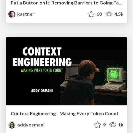
Put a Button on it: Removing Barriers to Going Fast.
kastner
60
4.5k
Context Engineering - Making Every Token Count
addyosmani
9
1k