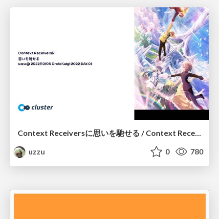
Context Receiversに思いを馳せる / Context Receivers
uzzu
0
780