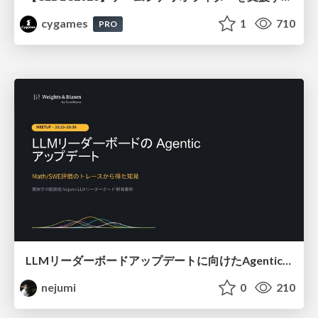
cygames
1
710
PRO
LLMリーダーボードアップデートに向けたAgentic Math_SWEのトレースについて
nejumi
0
210