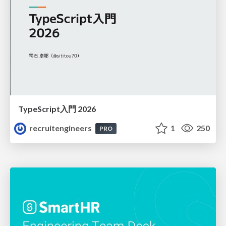
TypeScript入門 2026
recruitengineers
1
250
PRO