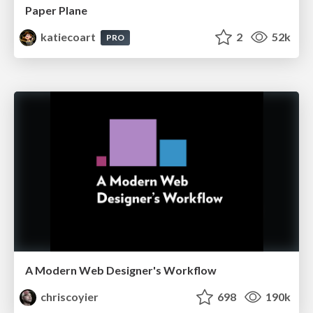
Paper Plane
katiecoart
2
52k
PRO
A Modern Web Designer's Workflow
chriscoyier
698
190k