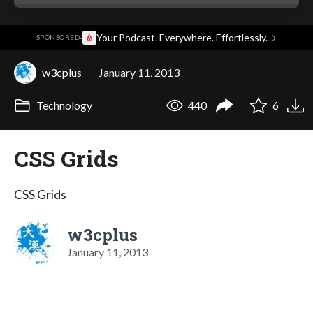
·
Your Podcast. Everywhere. Effortlessly.
→
SPONSORED
w3cplus
January 11, 2013
Technology
440
6
CSS Grids
CSS Grids
w3cplus
January 11, 2013