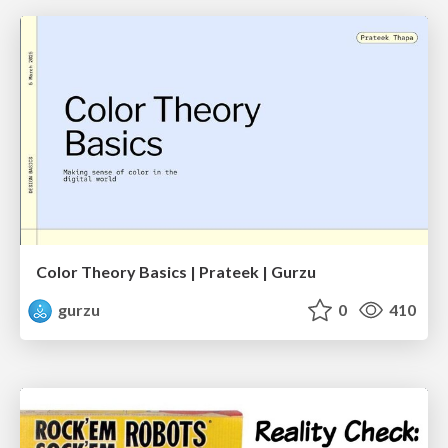
Color Theory Basics | Prateek | Gurzu
gurzu
0
410