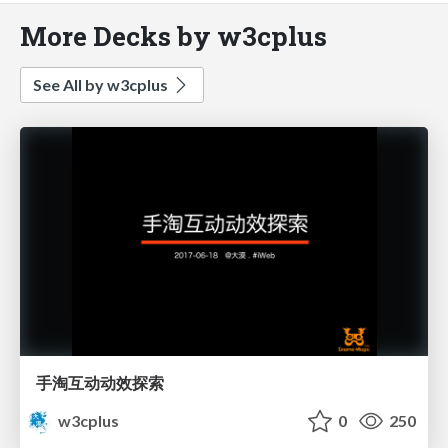
More Decks by w3cplus
See All by w3cplus
手淘互动动效探索
w3cplus
0
250