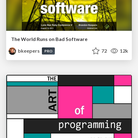
The World Runs on Bad Software
bkeepers
72
12k
PRO