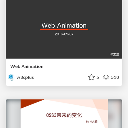
Web Animation
w3cplus
5
510