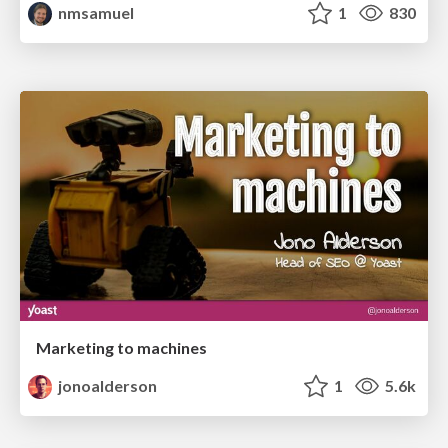
nmsamuel
1
830
Marketing to machines
jonoalderson
1
5.6k