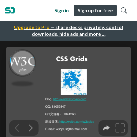
Sign in
Sign up for free
Upgrade to Pro
— share decks privately, control
downloads, hide ads and more …