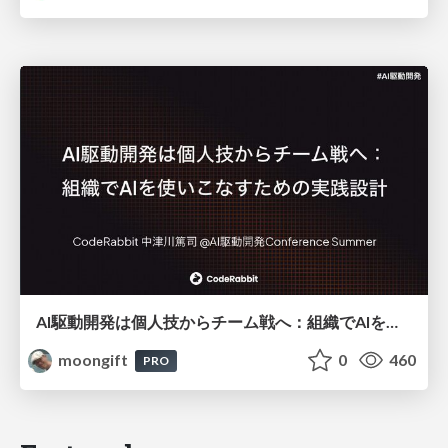
AI駆動開発は個人技からチーム戦へ：組織でAIを使いこなすための実践設計
moongift
0
460
PRO