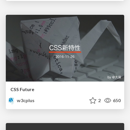
CSS Future
w3cplus
2
650