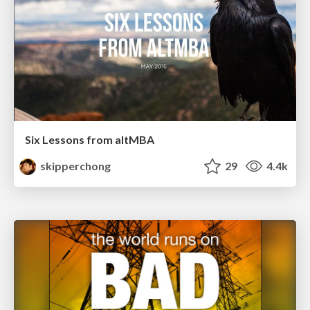
Six Lessons from altMBA
skipperchong
29
4.4k