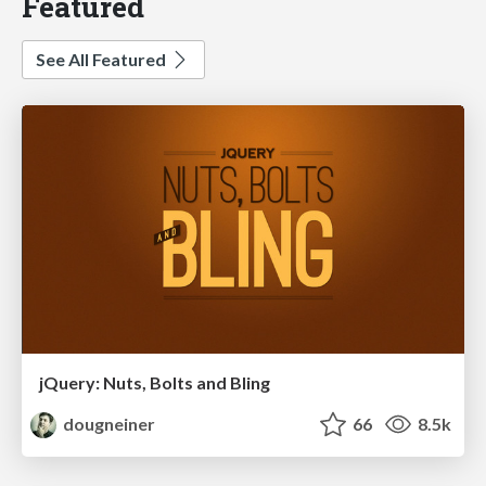
Featured
See All Featured
jQuery: Nuts, Bolts and Bling
dougneiner
66
8.5k