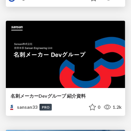
名刺メーカーDevグループ 紹介資料
sansan33
0
1.2k
PRO