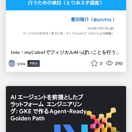
toio・myCobotでフィジカルAIっぽいことを行うための検討（とりあえず調査） / フィジカルAI LT（IoTLTによる開催）
you
0
290
PRO