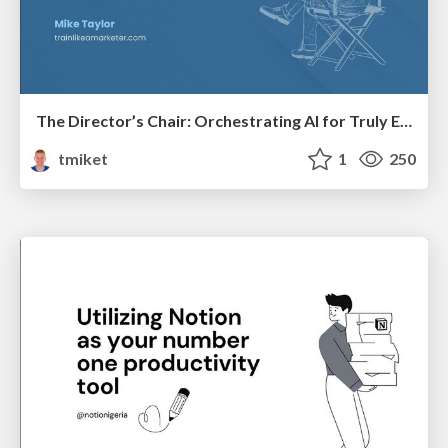
The Director’s Chair: Orchestrating AI for Truly Effective Learning
tmiket
1
250