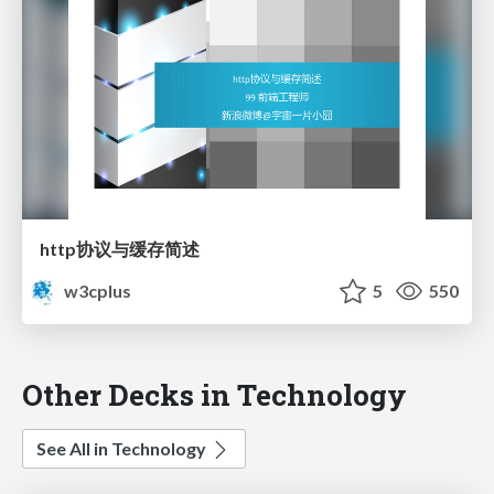
http协议与缓存简述
w3cplus
5
550
Other Decks in Technology
See All in Technology