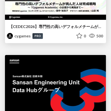
【CEDEC2026】専門性の高いデフォルメチームが挑んだ人材育成戦略 〜Cygames Academiaの企画から実施まで〜
cygames
0
500
PRO