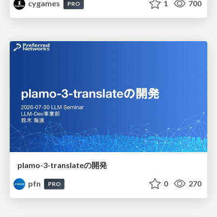
cygames
1
700
PRO
plamo-3-translateの開発
pfn
0
270
PRO