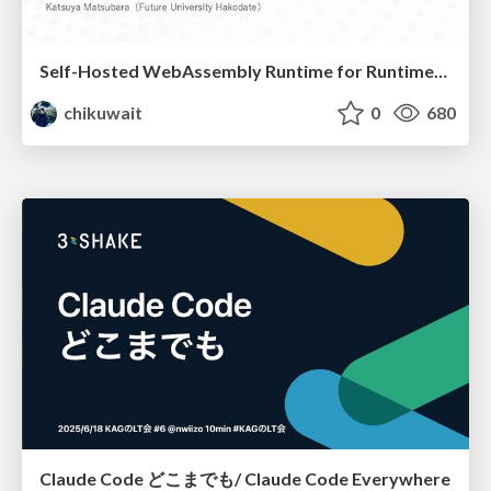
Self-Hosted WebAssembly Runtime for Runtime-Neutral Checkpoint/Restore in Edge–Cloud Continuum
chikuwait
0
680
Claude Code どこまでも/ Claude Code Everywhere