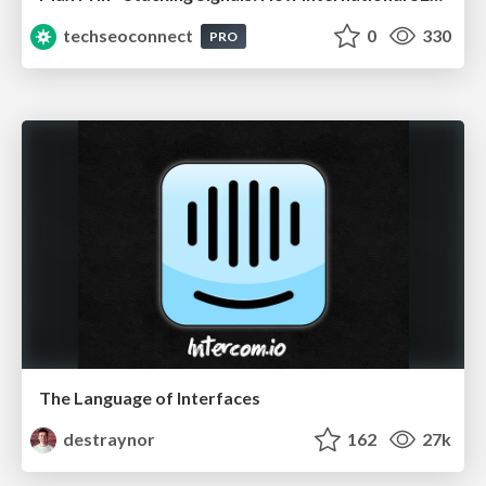
techseoconnect
0
330
PRO
The Language of Interfaces
destraynor
162
27k