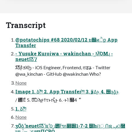
Transcript
@potatochips #68 2020/02/12 ະ஌ͷੈք App
Transfer
- Yusuke Kuroiwa - wakinchan - ͖ΜͪΌΜɻ -
neuetגࣜձࣾ /
גࣜձࣾϝϧΧϦ - iOS Engineer, Frontend, ଞॾʑ - Twitter
@wa_kinchan - GitHub @wakinchan Who?
None
Image 1. ձࣾ֓ཁ 2. App Transfer֓ཁ 3. ҙࣝ͢Δ͜ͱ 4. ஫ҙ͢Δ͜ͱ
/ ΍ͬͯΈͯ 5. ެࣜυΩϡϝϯτͱҧͬͨ͜ͱ 6. ·ͱΊ ໨࣍ 4
1. ձࣾ֓ཁ
None
ӡӦձࣾ neuetגࣜձࣾ ຊࣾ ౦ژ౎ߓ۠ຑ෍୆1-7-2 ໾һମ੍ Ոຊ ݡଠ࿠
দຊ ཾ༞ ݩϝϧϖΠCPO,