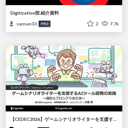
Digitization部 紹介資料
sansan33
2
7.7k
PRO
【CEDEC2026】ゲームシナリオライターを支援するAIツール開発の実践 ― 設計とプロンプトの工夫 ―