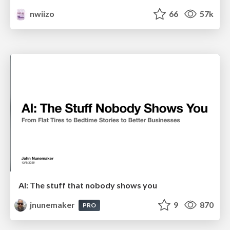
nwiizo
66
57k
AI: The stuff that nobody shows you
jnunemaker
9
870
PRO