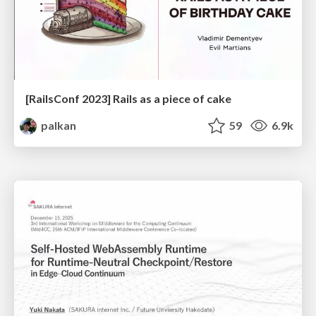
[RailsConf 2023] Rails as a piece of cake
palkan
59
6.9k