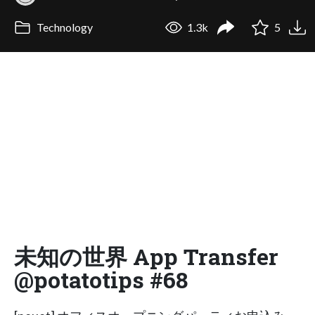
Technology
1.3k
5
未知の世界 App Transfer
@potatotips #68