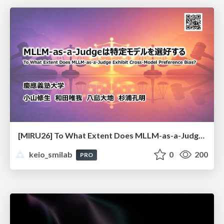
[MIRU26] To What Extent Does MLLM-as-a-Judge Exhibit Cross-Model Preference Bias?
keio_smilab
0
200
PRO