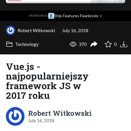
·
Ship Features Fearlessly
→
SPONSORED
Robert Witkowski
July 16, 2018
Technology
370
0
Vue.js -
najpopularniejszy
framework JS w
2017 roku
Robert Witkowski
July 16, 2018