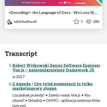
<Decoding/> the Language of Devs - We Love SEO 2024
nikkihalliwell
1
280
Transcript
Robert Witkowski Senior Software Engineer
Vue.js – najpopularniejszy framework JS
w 2017
2 Agenda • Czy tytuł prezentacji to tylko
marketingowy slogan
czy jednak prawda? • Zalety i wady Vue.js • Kto
używa? • Składnia • DEMO – aplikacja webowa Atlas
ćwiczeń