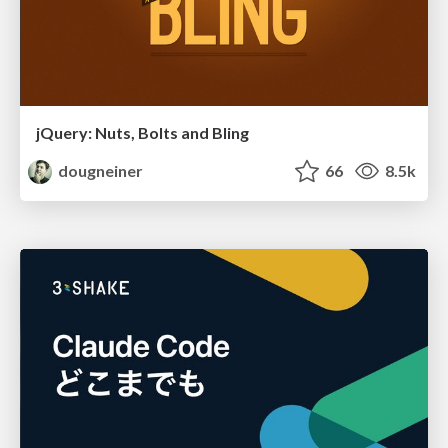
jQuery: Nuts, Bolts and Bling
dougneiner
66
8.5k