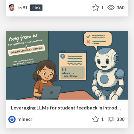
ks91
1
360
PRO
Leveraging LLMs for student feedback in introductory data science courses - posit::conf(2025)
minecr
1
330