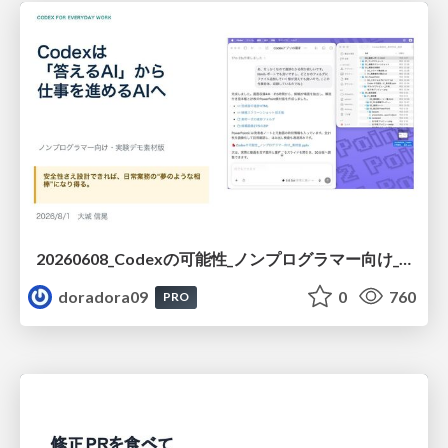
20260608_Codexの可能性_ノンプログラマー向け_大城追記
doradora09
0
760
PRO