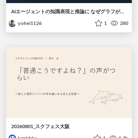
AIエージェントの知識表現と推論に なぜグラフが使われるのか - 記号的AIの復権とニューラルAIとの統合
yohei1126
1
280
20260801_スクフェス大阪
kgnkhkr
1
1.2k