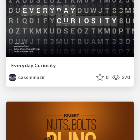
Everyday Curiosity
cassininazir
0
270