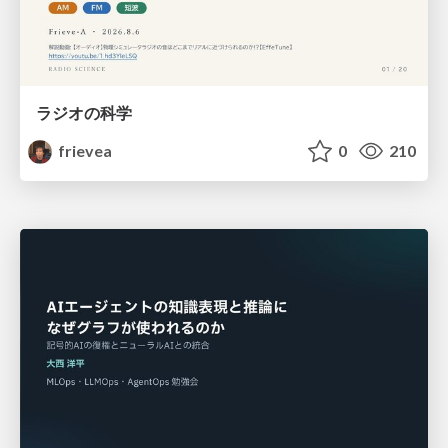
ラジオの科学
frievea
0
210