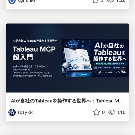
AIが自社のTableauを操作する世界へ：Tableau MCP超入門
tbtykk
0
110