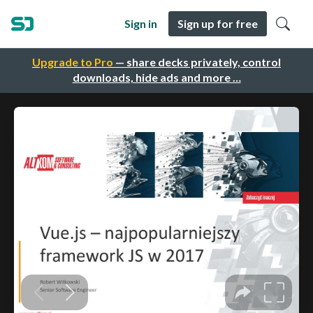
Sign in
Sign up for free
Upgrade to Pro
— share decks privately, control
downloads, hide ads and more …