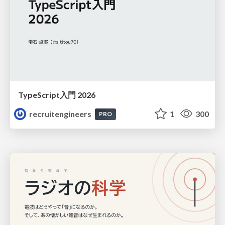
TypeScript入門 2026
recruitengineers
1
300
PRO