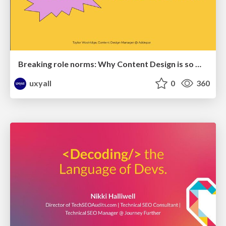
Breaking role norms: Why Content Design is so much more than writing copy - Taylor Woolridge
uxyall
0
360