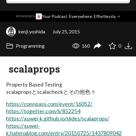
·
Your Podcast. Everywhere. Effortlessly.
→
SPONSORED
kenji yoshida
July 25, 2015
Programming
160
0
scalaprops
Property Based Testing
scalapropsとscalacheckとその他色々
https://connpass.com/event/16052/
https://togetter.com/li/852254
https://xuwei-k.github.io/slides/scalaprops/
https://xuwei-
k.hatenablog.com/entry/20150725/1437809042