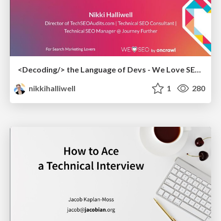
<Decoding/> the Language of Devs - We Love SEO 2024
nikkihalliwell
1
280