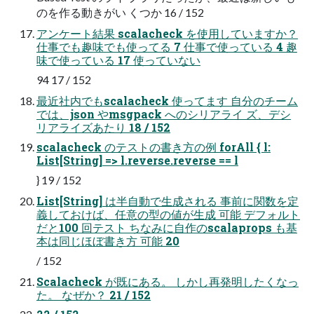
のを作る動きがい くつか 16 / 152
アンケート結果 scalacheck を使用していますか？
仕事でも趣味でも使ってる 7 仕事で使っている 4 趣
味で使っている 17 使っていない
94 17 / 152
最近社内でもscalacheck 使ってます 自分のチーム
では、json やmsgpack へのシリアライ ズ、デシ
リアライズあたり 18 / 152
scalacheck のテストの書き方の例 forAll { l:
List[String] => l.reverse.reverse == l
} 19 / 152
List[String] は半自動で生成される 事前に関数を定
義しておけば、任意の型の値が生成 可能 デフォルト
だと100 回テスト ちなみに自作のscalaprops も基
本は同じほぼ書き方 可能 20
/ 152
Scalacheck が既にある。 しかし再発明したくなっ
た。 なぜか？ 21 / 152