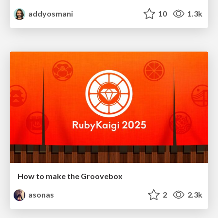
addyosmani
10
1.3k
How to make the Groovebox
asonas
2
2.3k