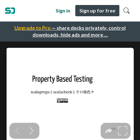
Sign in
Sign up for free
Upgrade to Pro
— share decks privately, control
downloads, hide ads and more …