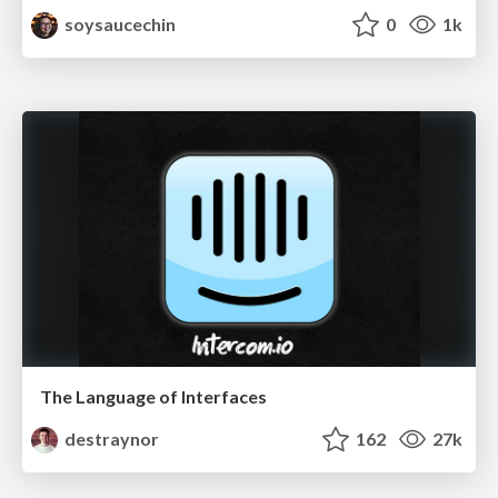
soysaucechin
0
1k
The Language of Interfaces
destraynor
162
27k