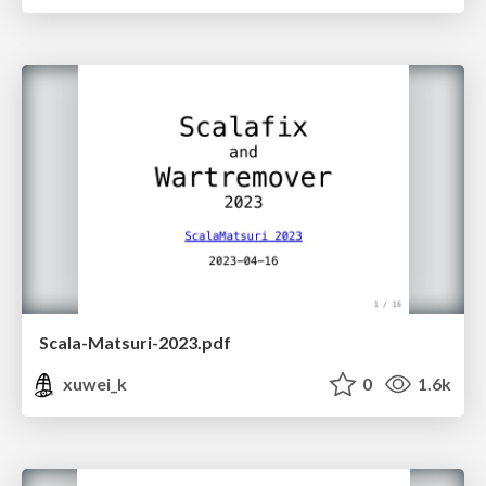
Scala-Matsuri-2023.pdf
xuwei_k
0
1.6k