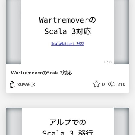
WartremoverのScala 3対応
xuwei_k
0
210