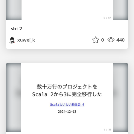
sbt 2
xuwei_k
0
440