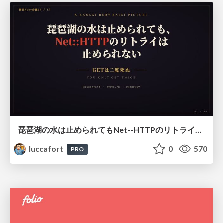
琵琶湖の水は止められてもNet--HTTPのリトライは止められない / You might be able to stop the water flow of Lake Biwa but you can't stop Net::HTTP retries
luccafort
0
570
PRO