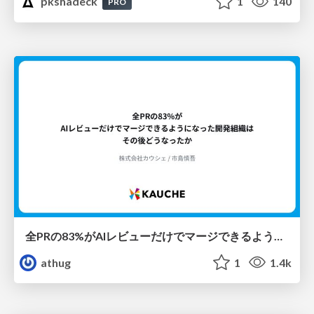
pkshadeck
1
140
PRO
全PRの83%がAIレビューだけでマージできるようになった開発組織はその後どうなったか
athug
1
1.4k