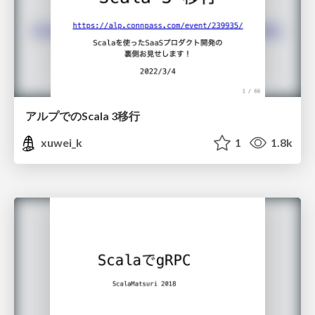
アルプでのScala 3移⾏
xuwei_k
1
1.8k