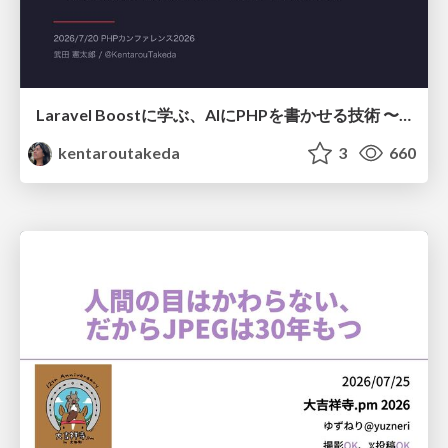
Laravel Boostに学ぶ、AIにPHPを書かせる技術 〜OSSの実装から蒸留するエージェント制御の王道〜
kentaroutakeda
3
660