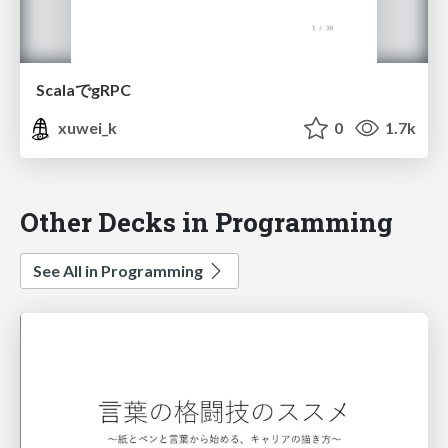
ScalaでgRPC
xuwei_k
0
1.7k
Other Decks in Programming
See All in Programming