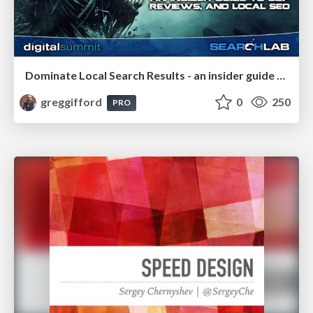
Dominate Local Search Results - an insider guide to GBP, reviews, and Local SEO
greggifford
0
250
PRO