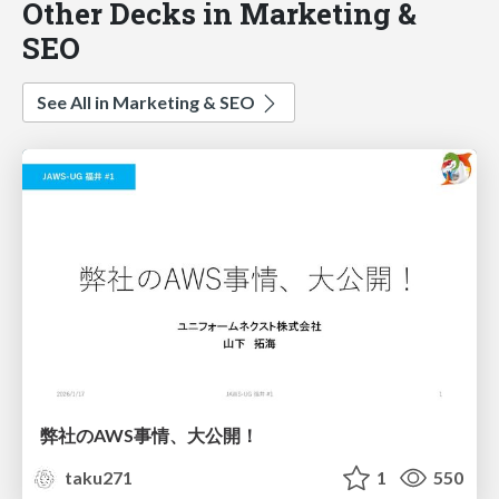
Other Decks in Marketing &
SEO
See All in Marketing & SEO
弊社のAWS事情、大公開！
taku271
1
550