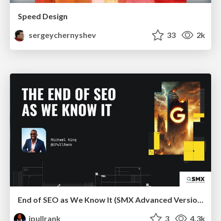
Speed Design
sergeychernyshev
33
2k
End of SEO as We Know It (SMX Advanced Version)
ipullrank
3
4.3k