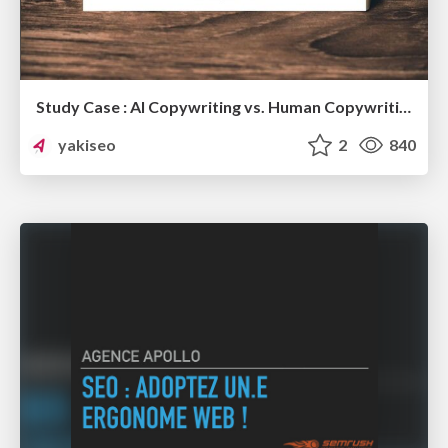
Study Case : AI Copywriting vs. Human Copywriting
yakiseo
2
840