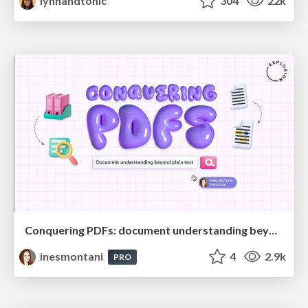
lynnandtonic
304
22k
Conquering PDFs: document understanding beyond plain text
inesmontani
4
2.9k
PRO