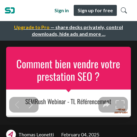
Sign in
Sign up for free
Upgrade to Pro
— share decks privately, control
downloads, hide ads and more …
Thomas Leonetti
February 04, 2025