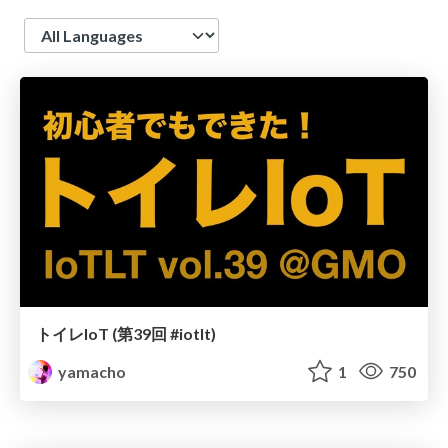
Language
トイレIoT (第39回 #iotlt)
yamacho
1
750