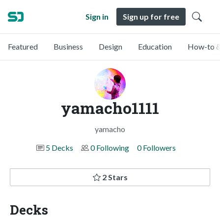
Sign in
Sign up for free
Featured
Business
Design
Education
How-to &
yamacho1111
yamacho
5 Decks
0 Following
0 Followers
2 Stars
Decks