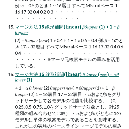
例: 𝛼 = 0.5のとき 1～16層目 すべてMistralベース 1
16 17 32 0.4 0.2 0.3 ・ ・ ・ ・ ・ ・ ・ ・ ・ ・ ・ ・
・ ・ ・ ・ ・ ・ ・ ・ ・ ・ ・ ・
マージ方法 15 線形補間(linear) 𝛽𝜃𝑢𝑝𝑝𝑒𝑟 (1) + 1 − 𝛽
𝜃𝑢𝑝𝑝𝑒𝑟
(2) = 𝜃𝑢𝑝𝑝𝑒𝑟 (𝑛𝑒𝑤) 1 ∗ 0.4 + 1 − 1 ∗ 0.6 = 0.4 例: 𝛽 = 1のと
き 17～32層目 すべてMistralベース 1 16 17 32 0.4 0.6
0.4 ・ ・ ・ ・ ・ ・ ・ ・ ・ ・ ・ ・ ・ ・ ・ ・ ・ ・
・ ・ ・ ・ ・ ・ ※マージ元検索モデルの重みを活用
している。
マージ方法 16 線形補間(linear) 𝜃 𝑙𝑜𝑤𝑒𝑟 (𝑛𝑒𝑤) = 𝛼𝜃
𝑙𝑜𝑤𝑒𝑟 (1)
+ 1 − 𝛼 𝜃 𝑙𝑜𝑤𝑒𝑟 (2) 𝜃𝑢𝑝𝑝𝑒𝑟 (𝑛𝑒𝑤) = 𝛽𝜃𝑢𝑝𝑝𝑒𝑟 (1) + 1 − 𝛽
𝜃𝑢𝑝𝑝𝑒𝑟 (2) 1～16層目 17～32層目 ・ 𝛼および𝛽をグリ
ッドサーチして各モデルの性能を比較する。 （0,
0.25, 0.5, 0.75, 1.0をグリッドサーチ対象とし、計25
種類の組み合わせで比較） ・ 𝛼および𝛽がともに1の
モデルは単体の検索モデルであることを意味する。
これがこの実験のベースライン マージモデルの重み