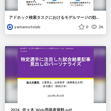
アドホック検索タスクにおけるモデルマージの効果検証
yamamotolab
0
26
_2024__佐々木_Web用発表資料.pdf