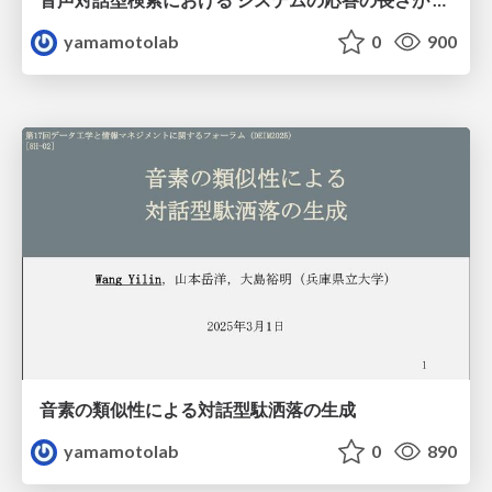
yamamotolab
0
900
音素の類似性による対話型駄洒落の生成
yamamotolab
0
890