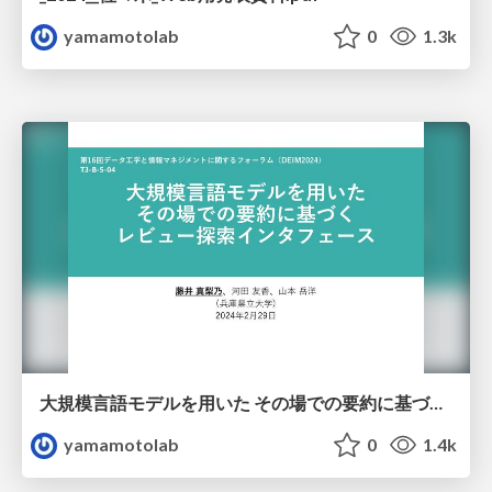
yamamotolab
0
1.3k
大規模言語モデルを用いた その場での要約に基づく レビュー探索インタフェース
yamamotolab
0
1.4k