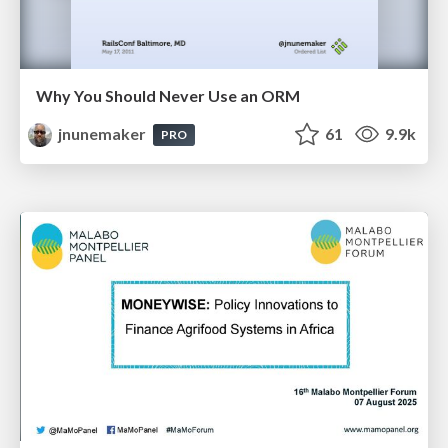
Why You Should Never Use an ORM
jnunemaker
61
9.9k
PRO