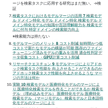
ージを検索タスクに応用する研究はまだ無い。→検
証
検索タスクにおけるモデルマージの活用 7 検索モデ
ル ドメイン特化 モデル ドメイン特化 検索モデル ド
メイン特化モデルの知識や言語理解能力を 検索モデ
ルに付与 特定ドメインの検索能力向上
※検索能力は持たない
モデルマージのメリット 8 コスト削減 短時間かつ低
コストで新たなモデルの構築が可能 既存のファイン
チューニング済みモデルの重みを活用 適合性判定デ
ータ収集コスト・GPU計算コスト削減
リサーチクエスチョン 9 モデルマージによりアドホ
ック検索タスク性能を 向上させることができるのか
アドホック検索タスク性能を向上させるような マー
ジの方法は何か
実験 10 検索モデルと医療特化モデルのマージによ
り 医療特化検索モデルを作ることができるか 検索モ
デル （埋め込みモデル） 医療特化モデル 医療特化
検索モデル （マージモデル） 検索モデルと日本語特
化モデルのマージにより