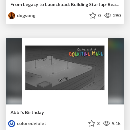
From Legacy to Launchpad: Building Startup-Ready Communities
dugsong
0
290
Abbi's Birthday
coloredviolet
3
9.1k