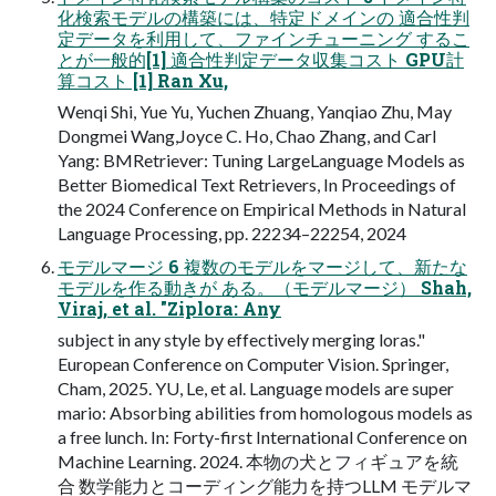
化検索モデルの構築には、特定ドメインの 適合性判
定データを利用して、ファインチューニング するこ
とが一般的[1] 適合性判定データ収集コスト GPU計
算コスト [1] Ran Xu,
Wenqi Shi, Yue Yu, Yuchen Zhuang, Yanqiao Zhu, May
Dongmei Wang,Joyce C. Ho, Chao Zhang, and Carl
Yang: BMRetriever: Tuning LargeLanguage Models as
Better Biomedical Text Retrievers, In Proceedings of
the 2024 Conference on Empirical Methods in Natural
Language Processing, pp. 22234–22254, 2024
モデルマージ 6 複数のモデルをマージして、新たな
モデルを作る動きが ある。（モデルマージ） Shah,
Viraj, et al. "Ziplora: Any
subject in any style by effectively merging loras."
European Conference on Computer Vision. Springer,
Cham, 2025. YU, Le, et al. Language models are super
mario: Absorbing abilities from homologous models as
a free lunch. In: Forty-first International Conference on
Machine Learning. 2024. 本物の犬とフィギュアを統
合 数学能力とコーディング能力を持つLLM モデルマ