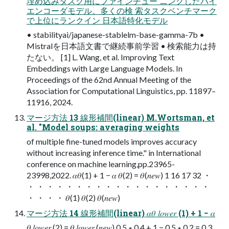
埋め込みタスク用にファインチュー ニングしたバイ
エンコーダモデル。多くの検 索タスクベンチマーク
で上位にランクイン 日本語特化モデル
• stabilityai/japanese-stablelm-base-gamma-7b •
Mistralを日本語文書で継続事前学習 • 検索能力は持
たない。 [1] L. Wang, et al. Improving Text
Embeddings with Large Language Models. In
Proceedings of the 62nd Annual Meeting of the
Association for Computational Linguistics, pp. 11897–
11916, 2024.
マージ方法 13 線形補間(linear) M.Wortsman, et
al. "Model soups: averaging weights
of multiple fine-tuned models improves accuracy
without increasing inference time." in International
conference on machine learning,pp.23965-
23998,2022. 𝛼𝜃(1) + 1 − 𝛼 𝜃(2) = 𝜃(𝑛𝑒𝑤) 1 16 17 32 ・
・ ・ ・ ・ ・ ・ ・ ・ ・ ・ ・ ・ ・ ・ ・ ・ ・ ・ ・
・ ・ ・ ・ 𝜃(1) 𝜃(2) 𝜃(𝑛𝑒𝑤)
マージ方法 14 線形補間(linear) 𝛼𝜃 𝑙𝑜𝑤𝑒𝑟 (1) + 1 − 𝛼
𝜃 𝑙𝑜𝑤𝑒𝑟 (2) = 𝜃 𝑙𝑜𝑤𝑒𝑟 (𝑛𝑒𝑤) 0.5 ∗ 0.4 + 1 − 0.5 ∗ 0.2 = 0.3