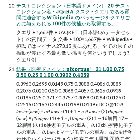
テストコレクション（日本語ドメイン） 20 テスト
コレクション名 • JQaRA タスク • クエリである質
問に適合するWikipedia のパッセージをクエリご
とに与えられる 100件の候補から取得する。
クエリ • 1,667件 • JAQKET（日本語QAデータセッ
ト）の質 問データ 文書 • 100×1,667件 • Wikipedia •
摂氏ではマイナス273.15 度にあたる、全ての原子 の
振動が停止する最も低 い温度を何というでしょう?
クエリ例
結果（医療ドメイン：nfcorpus） 21 1.00 0.75
0.50 0.25 0 1.00 0.3902 0.4059
0.3963 0.2695 0.0149 0.75 0.3888 0.4086 0.3889
0.2076 0.0230 0.50 0.3868 0.4057 0.3626 0.0939
0.0186 0.25 0.3717 0.3757 0.3058 0.0284 0.0125 0
0.2516 0.2163 0.2445 0.0199 0.0149 nDCG@10 𝜃
𝑙𝑜𝑤𝑒𝑟 (𝑛𝑒𝑤) = 𝛼𝜃 𝑙𝑜𝑤𝑒𝑟 (1) + 1 − 𝛼 𝜃 𝑙𝑜𝑤𝑒𝑟 (2) 𝜃𝑢𝑝𝑝𝑒𝑟
(𝑛𝑒𝑤) = 𝛽𝜃𝑢𝑝𝑝𝑒𝑟 (1) + 1 − 𝛽 𝜃𝑢𝑝𝑝𝑒𝑟 (2) 1～16層目 17～
32層目 (𝜃. (1):検索モデルの重み、𝜃. (2):医療特化モデ
ルの重み、 𝜃. (𝑛𝑒𝑤):マージモデルの重み、𝛼,𝛽:混ぜ合
わせのハイパーパラメタ) 検索モデル重視 医療モデ