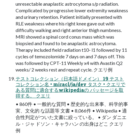
unresectable anaplastic astrocytoma s/p radiation.
Complicated by progressive lower extremity weakness
and urinary retention. Patient initially presented with
RLE weakness where his right knee gave out with
difficulty walking and right anterior thigh numbness.
MRI showed a spinal cord conus mass which was
biopsied and found to be anaplastic astrocytoma.
Therapy included field radiation t10- l1 followed by 11
cycles of temozolomide 7 days on and 7 days off. This
was followed by CPT-11 Weekly x4 with Avastin Q2
weeks/ 2 weeks rest and repeat cycle. クエリ例
テストコレクション（日本語ドメイン） 19 テスト
コレクション名 • miracl/ja/dev タスク • クエリで
ある質問に適合するwikipediaの パッセージを取
得する。 クエリ
• 860件 • 一般的な質問 • 歴史的な出来事、科学的事
実、文化的 な話題等 文書 • 8,066件 • Wikipedia • 適
合性判定がついた文書に絞っている。 • ダン ダニエ
ル・ジャ ドソン・キャラハン の出身はどこ クエリ
例