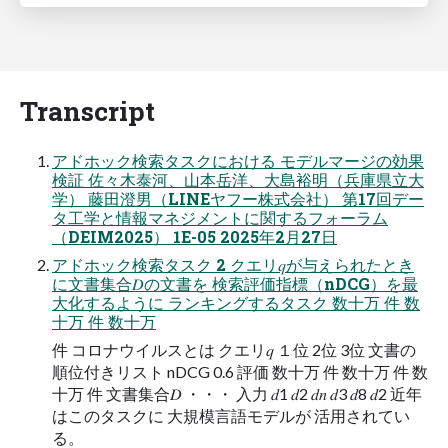
Transcript
アドホック検索タスクにおける モデルマージの効果
検証 佐々木泰河、山本岳洋、大島裕明（兵庫県立大
学） 藤田澄男（LINEヤフー株式会社） 第17回デー
タ工学と情報マネジメントに関するフォーラム
（DEIM2025） 1E-05 2025年2月27日
アドホック検索タスク 2 クエリ𝑞が与えられたとき
に文書集合𝐷の文書を 検索評価指標（nDCG）を最
大化するように ランキングするタスク 数十万 件 数
十万 件 数十万
件 コロナウイルスとは クエリ𝑞 １位 2位 3位 文書の
順位付きリスト nDCG 0.6 評価 数十万 件 数十万 件 数
十万 件 文書集合𝐷 ・・・ 入力 𝑑1 𝑑2 𝑑𝑛 𝑑3 𝑑8 𝑑2 近年
はこのタスクに 大規模言語モデルが 活用されてい
る。