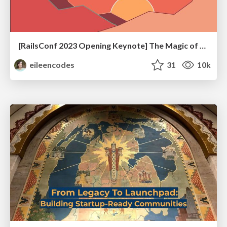
[RailsConf 2023 Opening Keynote] The Magic of Rails
eileencodes
31
10k