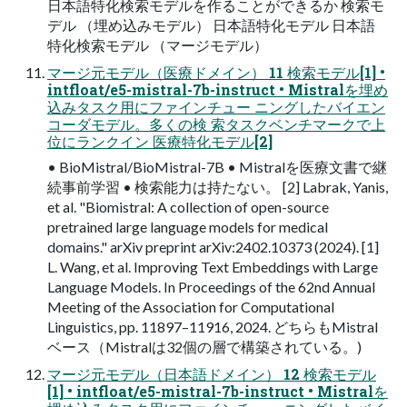
日本語特化検索モデルを作ることができるか 検索モ
デル （埋め込みモデル） 日本語特化モデル 日本語
特化検索モデル （マージモデル）
マージ元モデル（医療ドメイン） 11 検索モデル[1] •
intfloat/e5-mistral-7b-instruct • Mistralを埋め
込みタスク用にファインチュー ニングしたバイエン
コーダモデル。多くの検 索タスクベンチマークで上
位にランクイン 医療特化モデル[2]
• BioMistral/BioMistral-7B • Mistralを医療文書で継
続事前学習 • 検索能力は持たない。 [2] Labrak, Yanis,
et al. "Biomistral: A collection of open-source
pretrained large language models for medical
domains." arXiv preprint arXiv:2402.10373 (2024). [1]
L. Wang, et al. Improving Text Embeddings with Large
Language Models. In Proceedings of the 62nd Annual
Meeting of the Association for Computational
Linguistics, pp. 11897–11916, 2024. どちらもMistral
ベース（Mistralは32個の層で構築されている。)
マージ元モデル（日本語ドメイン） 12 検索モデル
[1] • intfloat/e5-mistral-7b-instruct • Mistralを