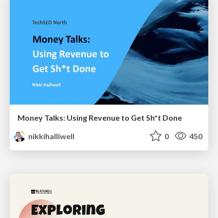
Money Talks: Using Revenue to Get Sh*t Done
nikkihalliwell
0
450