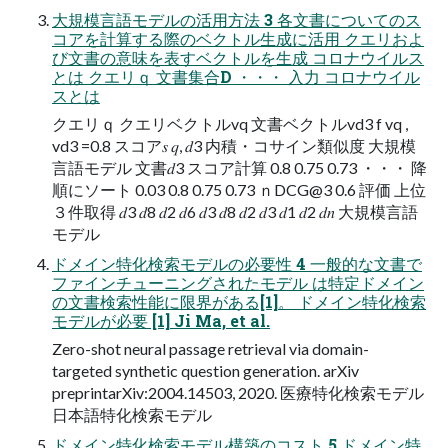
大規模言語モデルの活用方法 3 各文書についてのス
コアを計算する際のベクトル生成に活用 クエリおよ
び文書の意味を表すベクトルを生成 コロナウイルス
とは クエリｑ 文書集合D ・・・ 入力 コロナウイル
スとは
クエリｑ クエリベクトルvq 文書ベクトルvd3 f vq ,
vd3 =0.8 スコア𝑠 𝑞, 𝑑3 内積・コサイン類似度 大規模
言語モデル 文書𝑑3 スコア計算 0.8 0.75 0.73 ・・・ 降
順にソート 0.03 0.8 0.75 0.73 ｎDCG@3 0.6 評価 上位
３件取得 𝑑3 𝑑8 𝑑2 𝑑6 𝑑3 𝑑8 𝑑2 𝑑3 𝑑1 𝑑2 𝑑𝑛 大規模言語
モデル
ドメイン特化検索モデルの必要性 4 一般的な文書で
ファインチューニングされたモデル は特定ドメイン
の文書検索性能に限界がある[1]。 ドメイン特化検索
モデルが必要 [1] Ji Ma, et al.
Zero-shot neural passage retrieval via domain-
targeted synthetic question generation. arXiv
preprintarXiv:2004.14503, 2020. 医療特化検索モデル
日本語特化検索モデル
ドメイン特化検索モデル構築のコスト 5 ドメイン特