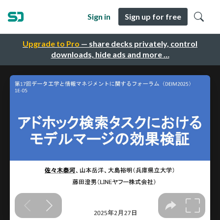
Sign in
Sign up for free
Upgrade to Pro
— share decks privately, control
downloads, hide ads and more …