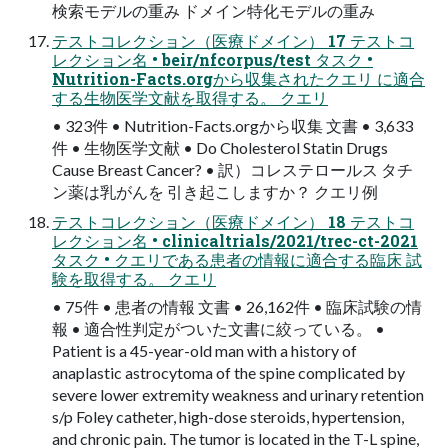
検索モデルの重み ドメイン特化モデルの重み
テストコレクション（医療ドメイン） 17 テストコ
レクション名 • beir/nfcorpus/test タスク •
Nutrition-Facts.orgから収集されたクエリ に適合
する生物医学文献を取得する。 クエリ
• 323件 • Nutrition-Facts.orgから収集 文書 • 3,633
件 • 生物医学文献 • Do Cholesterol Statin Drugs
Cause Breast Cancer? • 訳）コレステロールス タチ
ン薬は乳がんを 引き起こしますか？ クエリ例
テストコレクション（医療ドメイン） 18 テストコ
レクション名 • clinicaltrials/2021/trec-ct-2021
タスク • クエリである患者の情報に適合する臨床 試
験を取得する。 クエリ
• 75件 • 患者の情報 文書 • 26,162件 • 臨床試験の情
報 • 適合性判定がついた文書に絞っている。 •
Patient is a 45-year-old man with a history of
anaplastic astrocytoma of the spine complicated by
severe lower extremity weakness and urinary retention
s/p Foley catheter, high-dose steroids, hypertension,
and chronic pain. The tumor is located in the T-L spine,