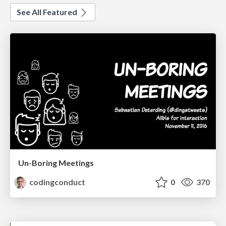
See All Featured
Un-Boring Meetings
codingconduct
0
370